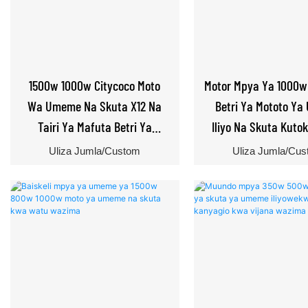
1500w 1000w Citycoco Moto
Motor Mpya Ya 1000
Wa Umeme Na Skuta X12 Na
Betri Ya Mototo Y
Tairi Ya Mafuta Betri Ya
Iliyo Na Skuta Kuto
Lithium
Uliza Jumla/Custom
Uliza Jumla/Cu