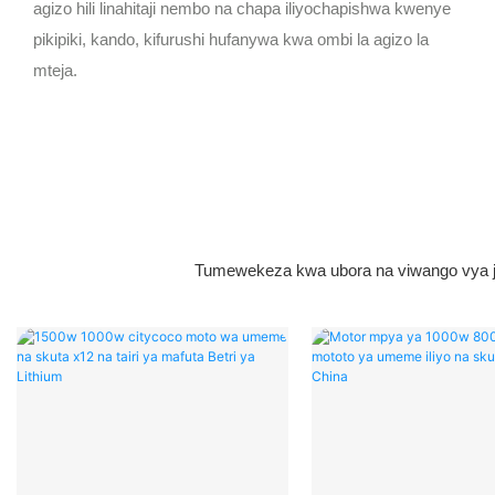
agizo hili linahitaji nembo na chapa iliyochapishwa kwenye
pikipiki, kando, kifurushi hufanywa kwa ombi la agizo la
mteja.
Tumewekeza kwa ubora na viwango vya juu