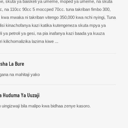
e, skuta ya baiskeli ya umeme, moped ya umeme, na skuta
c, na 110cc 90cc 5 moccped 70cc. tuna takriban fimbo 300,
o kwa mwaka ni takriban vitengo 350,000 kwa nchi nyingi, Tuna
si kinachofanya kazi katika kutengeneza skuta mpya ya
i ya petroli ya gesi, na pia inafanya kazi baada ya kuuza
i kilichomalizika lazima kiwe ...
isha La Bure
gana na mahitaji yako
a Huduma Ya Uuzaji
u uingizwaji bila malipo kwa bidhaa zenye kasoro.