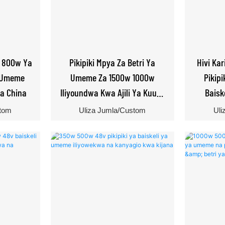
w 800w Ya
Pikipiki Mpya Za Betri Ya
Hivi Ka
a Umeme
Umeme Za 1500w 1000w
Pikipi
ka China
Iliyoundwa Kwa Ajili Ya Kuuza
Baisk
Kwa Watu Wazima
Wan
stom
Uliza Jumla/Custom
Uli