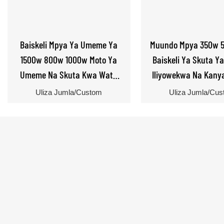
Baiskeli Mpya Ya Umeme Ya
Muundo Mpya 350w 
1500w 800w 1000w Moto Ya
Baiskeli Ya Skuta 
Umeme Na Skuta Kwa Watu
Iliyowekwa Na Kany
Wazima
Vijana Wazi
Uliza Jumla/Custom
Uliza Jumla/Cu