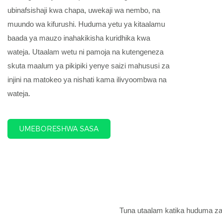
ubinafsishaji kwa chapa, uwekaji wa nembo, na
muundo wa kifurushi. Huduma yetu ya kitaalamu
baada ya mauzo inahakikisha kuridhika kwa
wateja. Utaalam wetu ni pamoja na kutengeneza
skuta maalum ya pikipiki yenye saizi mahususi za
injini na matokeo ya nishati kama ilivyoombwa na
wateja.
UMEBORESHWA SASA
Tuna utaalam katika huduma za 