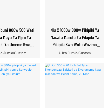
ribuni 800w 500 Wati
Niu X 1000w 800w Pikipiki Ya
ki Mpya Ya Mjini Ya
Masafa Marefu Ya Pikipiki Ya
eli Ya Umeme Kwa
Pikipiki Kwa Watu Wazima
awake Na Vijana
Yenye Betri Ya Lithiamu
za Jumla/Custom
Uliza Jumla/Custom