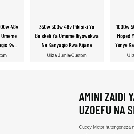
500w 48v
350w 500w 48v Pikipiki Ya
1000w 5
Ya Umeme
Baiskeli Ya Umeme Iliyowekwa
Moped Y
agio Kwa
Na Kanyagio Kwa Kijana
Yenye Ka
ma
stom
Uliza Jumla/Custom
Uli
AMINI ZAIDI 
UZOEFU NA 
Cuccy Motor hutengeneza n