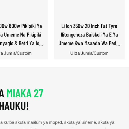
00w 800w Pikipiki Ya
Li Ion 350w 20 Inch Fat Tyre
a Umeme Na Pikipiki
Ilitengeneza Baiskeli Ya E Ya
nyagio & Betri Ya Ioni
Umeme Kwa Msaada Wa Pedal
Ya Lithium
& 20 Mph
za Jumla/Custom
Uliza Jumla/Custom
YA
MIAKA 27
SHAUKU!
a kutoa skuta maalum ya moped, skuta ya umeme, skuta ya