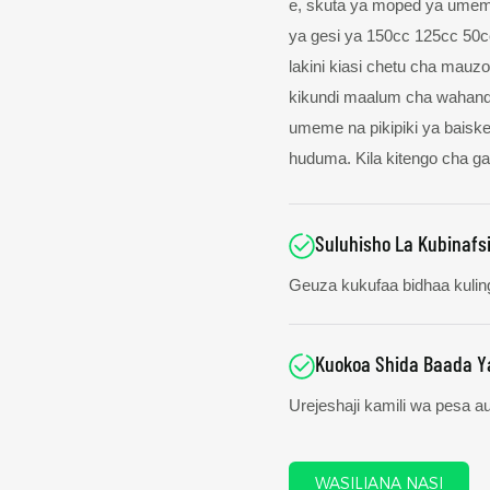
e, skuta ya moped ya umem
ya gesi ya 150cc 125cc 50c
lakini kiasi chetu cha mauz
kikundi maalum cha wahandi
umeme na pikipiki ya baiskel
huduma. Kila kitengo cha gar
Suluhisho La Kubinafs
Geuza kukufaa bidhaa kulin
Kuokoa Shida Baada Y
Urejeshaji kamili wa pesa a
WASILIANA NASI