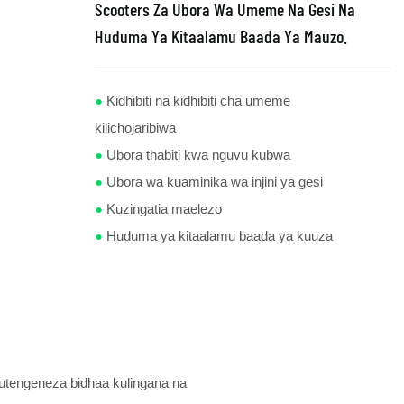
Scooters Za Ubora Wa Umeme Na Gesi Na
Huduma Ya Kitaalamu Baada Ya Mauzo.
●
Kidhibiti na kidhibiti cha umeme
kilichojaribiwa
●
Ubora thabiti kwa nguvu kubwa
●
Ubora wa kuaminika wa injini ya gesi
●
Kuzingatia maelezo
●
Huduma ya kitaalamu baada ya kuuza
kutengeneza bidhaa kulingana na