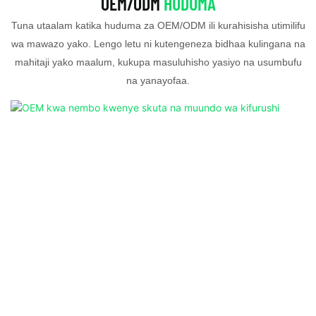
OEM/ODM
HUDUMA
Tuna utaalam katika huduma za OEM/ODM ili kurahisisha utimilifu
wa mawazo yako. Lengo letu ni kutengeneza bidhaa kulingana na
mahitaji yako maalum, kukupa masuluhisho yasiyo na usumbufu
na yanayofaa.