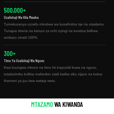
500,000+
Uzalishaji Wa Kila Mwaka
Tumekusanya uzoefu mkubwa wa kusafirisha nje na utaalamu.
Tunajua sheria na kanuni za nchi nyingi na tunatoa bidhaa
ambazo zinatii 100%.
300+
Timu Ya Uzalishaji Wa Nguvu
Kwa kuungwa mkono na timu hii inayozidi kuwa na nguvu,
tutalazimika kufikia mafanikio zaidi katika siku zijazo na kutoa
thamani ya juu kwa wateja wetu.
MTAZAMO
WA KIWANDA