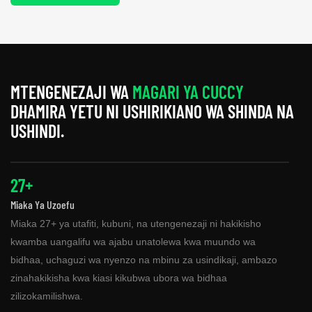
MTENGENEZAJI WA
MAGARI YA CUCCY
DHAMIRA YETU NI USHIRIKIANO WA SHINDA NA
USHINDI.
27+
Miaka Ya Uzoefu
Miaka 27+ ya utafiti, kubuni, na utengenezaji ni hakikisho
kwamba uangalifu wa ajabu unatolewa kwa muundo wa
bidhaa, uchaguzi wa nyenzo na mbinu za usindikaji, ambazo
zinahakikisha kwa kiasi kikubwa ubora wa bidhaa
zilizokamilishwa.