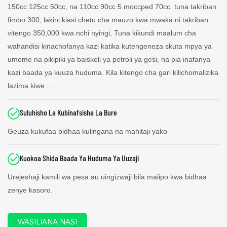
150cc 125cc 50cc, na 110cc 90cc 5 moccped 70cc. tuna takriban
fimbo 300, lakini kiasi chetu cha mauzo kwa mwaka ni takriban
vitengo 350,000 kwa nchi nyingi, Tuna kikundi maalum cha
wahandisi kinachofanya kazi katika kutengeneza skuta mpya ya
umeme na pikipiki ya baiskeli ya petroli ya gesi, na pia inafanya
kazi baada ya kuuza huduma. Kila kitengo cha gari kilichomalizika
lazima kiwe ...
Suluhisho La Kubinafsisha La Bure
Geuza kukufaa bidhaa kulingana na mahitaji yako
Kuokoa Shida Baada Ya Huduma Ya Uuzaji
Urejeshaji kamili wa pesa au uingizwaji bila malipo kwa bidhaa
zenye kasoro.
WASILIANA NASI