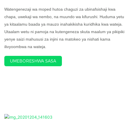
Watengenezaji wa moped hutoa chaguzi za ubinafsishaji kwa
chapa, uwekaji wa nembo, na muundo wa kifurushi. Huduma yetu
ya kitaalamu baada ya mauzo inahakikisha kuridhika kwa wateja.
Utaalam wetu ni pamoja na kutengeneza skuta maalum ya pikipiki
yenye saizi mahususi za injini na matokeo ya nishati kama
ilivyoombwa na wateja.
UMEBORESHWA SASA