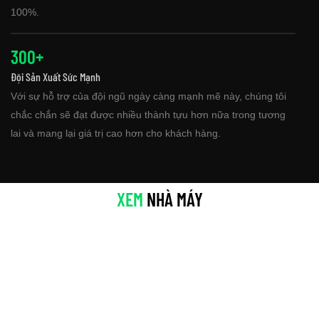
100%.
300+
Đội Sản Xuất Sức Mạnh
Với sự hỗ trợ của đội ngũ ngày càng mạnh mẽ này, chúng tôi
chắc chắn sẽ đạt được nhiều thành tựu hơn nữa trong tương
lai và mang lại giá trị cao hơn cho khách hàng.
XEM
NHÀ MÁY