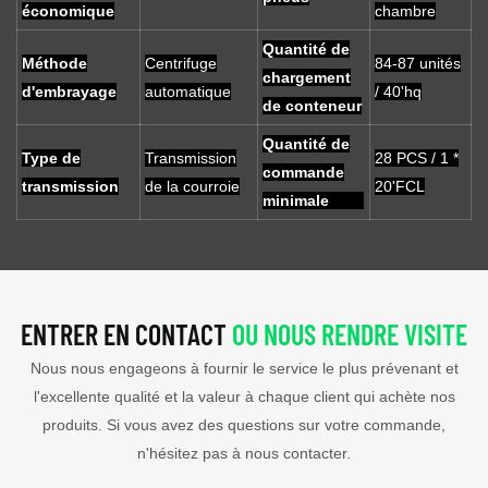
économique
chambre
Quantité de
Méthode
Centrifuge
84-87 unités
chargement
d'embrayage
automatique
/ 40'hq
de conteneur
Quantité de
Type de
Transmission
28 PCS / 1 *
commande
transmission
de la courroie
20'FCL
minimale
ENTRER EN CONTACT
OU NOUS RENDRE VISITE
Nous nous engageons à fournir le service le plus prévenant et
l'excellente qualité et la valeur à chaque client qui achète nos
produits. Si vous avez des questions sur votre commande,
n'hésitez pas à nous contacter.