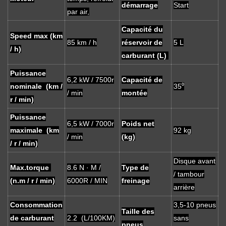
démarrage
Start
par air,
Capacité du
Speed ​​max (km
85 km / h
réservoir de
5 L
/ h)
carburant (L)
Puissance
6,2 kW / 7500r
Capacité de
nominale (km /
35⁰
/ min
montée
r / min)
Puissance
6,5 kW / 7000r
Poids net
maximale (km
92 kg
/ min
(kg)
/ r / min)
Disque avant
Max.torque
8.6 N · M /
Type de
/ tambour
(n.m / r / min)
6000R / MIN
freinage
arrière
Consommation
3,5-10 pneus
Taille des
de carburant
2.2 (L/100KM)
sans
pneus