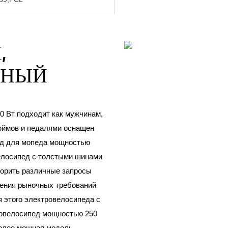
,
БНЫЙ
0 Вт подходит как мужчинам,
юймов и педалями оснащен
ед для мопеда мощностью
велосипед с толстыми шинами
творить различные запросы
рения рыночных требований
 этого электровелосипеда с
ровелосипед мощностью 250
более мощная модель,