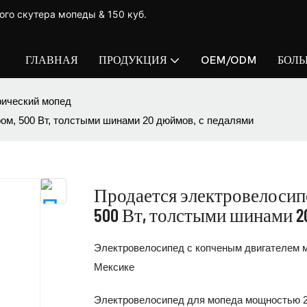
ого скутера мопеды & 150 куб.
ГЛАВНАЯ
ПРОДУКЦИЯ
OEM/ODM
БОЛ
ический мопед
ом, 500 Вт, толстыми шинами 20 дюймов, с педалями
Продается электровелосип
500 Вт, толстыми шинами 2
Электровелосипед с копченым двигателем мо
Мексике
Электровелосипед для мопеда мощностью 250