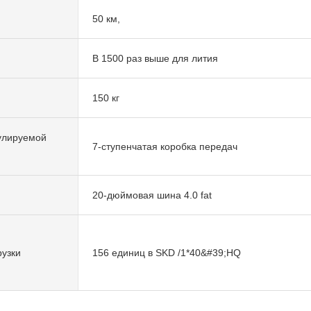
50 км,
В 1500 раз выше для лития
150 кг
улируемой
7-ступенчатая коробка передач
20-дюймовая шина 4.0 fat
рузки
156 единиц в SKD /1*40&#39;HQ