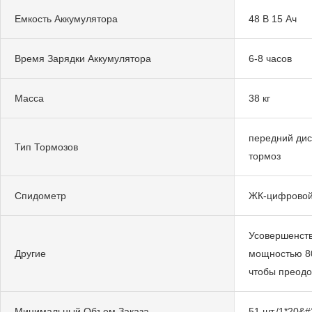
Емкость Аккумулятора
48 В 15 Ач
Время Зарядки Аккумулятора
6-8 часов
Масса
38 кг
передний дис
Тип Тормозов
тормоз
Спидометр
ЖК-цифровой
Усовершенств
Другие
мощностью 80
чтобы преодо
Минимальный Объем Заказа
51 шт./1*20&