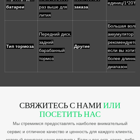
единиц/1*20'fcl
батареи
раз выше для
заказа
лития
Большая вольм
Передний диск,
аккумулятор
задний
рекомендуется
Тип тормоза
Другие
барабанный
если вы хотите
тормоз
более длинный
диапазон
СВЯЖИТЕСЬ С НАМИ
ИЛИ
ПОСЕТИТЬ НАС
Мы стремимся предоставлять наиболее внимательный
сервис и отличное качество и ценность для каждого клиента,
который покупает наши продукты. Если у вас есть какие -либо