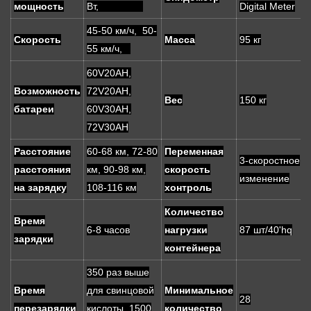
мощность
Вт,
Digital Meter
45-50 км/ч, 50-
Скорость
Масса
95 кг
55 км/ч,
60V20AH,
Возможность
72V20AH,
Вес
150 кг
батареи
60V30AH,
72V30AH
Расстояние
60-68 км, 72-80
Переменная
3-скоростное
расстояния
км, 90-98 км,
скорость
изменение
на зарядку
108-116 км
хонтроль
Количество
Время
6-8 часов
нагрузки
87 шт/40'hq
зарядки
контейнера
350 раз выше
Время
для свинцовой
Минимальное
28
перезарядки
кислоты, 1500
количество