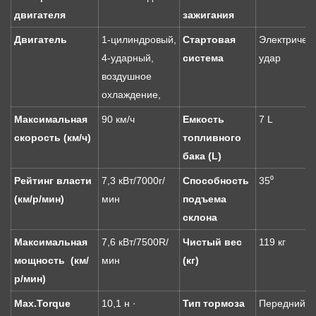
двигателя
зажигания
Двигатель
1-цилиндровый,
Стартовая
Электрическ
4-ударный,
система
удар
воздушное
охлаждение,
Максимальная
90 км/ч
Емкость
7 L
скорость (км/ч)
топливного
бака (L)
Рейтинг власти
7,3 кВт/7000r/
Способность
35⁰
(км/р/мин)
мин
подъема
склона
Максимальная
7,6 кВт/7500R/
Чистый вес
119 кг
мощность (км/
мин
(кг)
р/мин)
Max.Torque
10,1 н ·
Тип тормоза
Передний