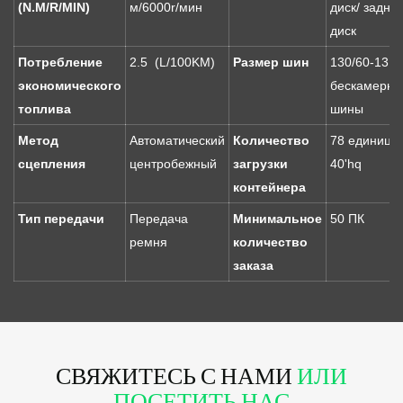
(N.M/R/MIN)
м/6000r/мин
диск/ задни
диск
Потребление
2.5 (L/100KM)
Размер шин
130/60-13
экономического
бескамерны
топлива
шины
Метод
Автоматический
Количество
78 единиц/
сцепления
центробежный
загрузки
40'hq
контейнера
Тип передачи
Передача
Минимальное
50 ПК
ремня
количество
заказа
СВЯЖИТЕСЬ С НАМИ
ИЛИ
ПОСЕТИТЬ НАС