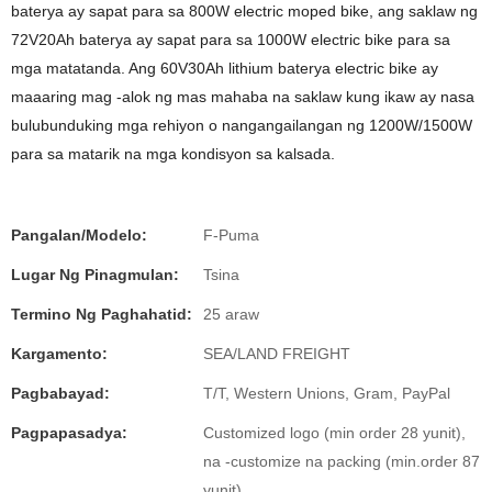
baterya ay sapat para sa 800W electric moped bike, ang saklaw ng
72V20Ah baterya ay sapat para sa 1000W electric bike para sa
mga matatanda. Ang 60V30Ah lithium baterya electric bike ay
maaaring mag -alok ng mas mahaba na saklaw kung ikaw ay nasa
bulubunduking mga rehiyon o nangangailangan ng 1200W/1500W
para sa matarik na mga kondisyon sa kalsada.
Pangalan/Modelo:
F-Puma
Lugar Ng Pinagmulan:
Tsina
Termino Ng Paghahatid:
25 araw
Kargamento:
SEA/LAND FREIGHT
Pagbabayad:
T/T, Western Unions, Gram, PayPal
Pagpapasadya:
Customized logo (min order 28 yunit),
na -customize na packing (min.order 87
yunit)