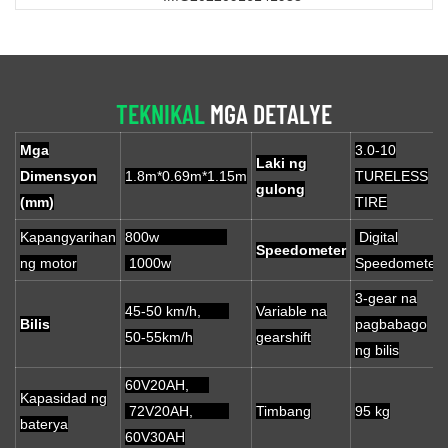
TEKNIKAL
MGA DETALYE
Mga
3.0-10
Laki ng
Dimensyon
1.8m*0.69m*1.15m
TURELESS
gulong
(mm)
TIRE
Kapangyarihan
800w
Digital
Speedometer
ng motor
1000w
Speedometer
3-gear na
45-50 km/h,
Variable na
Bilis
pagbabago
50-55km/h
gearshift
ng bilis
60V20AH,
Kapasidad ng
72V20AH,
Timbang
95 kg
baterya
60V30AH