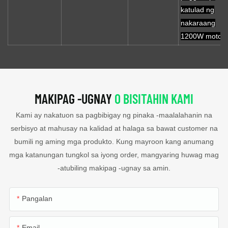
katulad ng
nakaraang
1200W motor
MAKIPAG -UGNAY
O BISITAHIN KAMI
Kami ay nakatuon sa pagbibigay ng pinaka -maalalahanin na
serbisyo at mahusay na kalidad at halaga sa bawat customer na
bumili ng aming mga produkto. Kung mayroon kang anumang
mga katanungan tungkol sa iyong order, mangyaring huwag mag
-atubiling makipag -ugnay sa amin.
Pangalan
Email