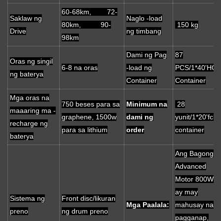
60-68km, 72-
Saklaw ng
Naglo -load
80km, 90-
150 kg
Drive
ng timbang
98km
Dami ng Pag
87
Oras ng singil
6-8 na oras
-load ng
PCS/1*40'HQ
ng baterya
Container
Container
Mga oras na
750 beses para sa
Minimum na
28
maaaring ma -
graphene, 1500w
dami ng
yunit/1*20'fcl
recharge ng
para sa lithium
order
container
baterya
Ang Bagong
Advanced
Motor 800W
ay ​​may
Sistema ng
Front disc/likuran
Mga Paalala:
mahusay na
preno
ng drum preno
pagganap,