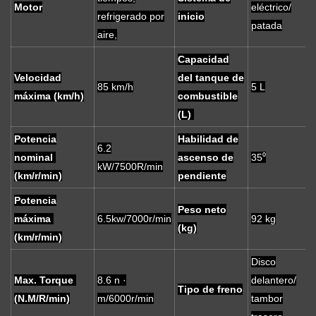
Motor
eléctrico/
refrigerado por
inicio
patada
aire,
Capacidad
Velocidad
del tanque de
85 km/h
5 L
máxima (km/h)
combustible
(L)
Potencia
Habilidad de
6.2
nominal
ascenso de
35⁰
kW/7500R/min
(km/r/min)
pendiente
Potencia
Peso neto
máxima
6.5kw/7000r/min
92 kg
(kg)
(km/r/min)
Disco
Max. Torque
8.6 n ·
delantero/
Tipo de freno
(N.M/R/min)
m/6000r/min
tambor