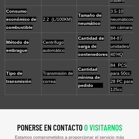
trasero
Consumo
3.5-10
Tamaño de
económico de
2.2 (L/100KM)
neumáticos
neumático
combustible
sin cámara
Cantidad de
84-87
Método de
Centrífugo
carga de
unidades/
embrague
automático
contenedores
40'HQ
84 PCS
Cantidad
Tipo de
Transmisión de
para 50cc,
mínima de
transmisión
correa
28 PC para
pedido
125cc
PONERSE EN CONTACTO
O VISITARNOS
Estamos comprometidos a proporcionar el servicio más