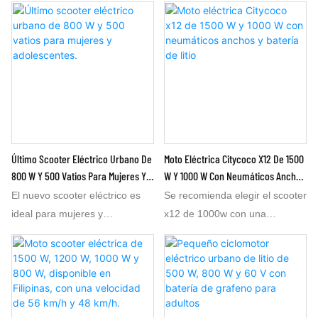
32 km/h, o también es posible
patinete eléctrico con batería
eléctrica o scooter eléctrico en
alcance con una gran batería
si su mercado requiere 800 W
de litio de 60 V 20 Ah es
Latinoamérica. Esta bicicleta
de litio de 60 V y 30 Ah para
con una velocidad de 45 km/h.
ampliamente utilizado por
eléctrica e scooter tiene 1,8 m
una autonomía de 100 km. Es
En resumen, fabricamos su
conductores, tanto hombres
de largo y es adecuada para
un scooter eléctrico de 48 km/h
pedido OEM según sus
como mujeres.
hombres y mujeres. Tiene una
con 800 W y 1000 W. Este
necesidades.
buena aceleración de arranque
scooter eléctrico para adultos
en un segundo tiempo, ya sea
de 1000 W y 800 W ofrece un
un scooter de 1000w o una
alto rendimiento entre los
Último Scooter Eléctrico Urbano De
Moto Eléctrica Citycoco X12 De 1500
moto eléctrica de 800w. En
scooters eléctricos. Su potente
800 W Y 500 Vatios Para Mujeres Y
W Y 1000 W Con Neumáticos Anchos
regiones montañosas, se
aceleración en un segundo
Adolescentes.
Y Batería De Litio
El nuevo scooter eléctrico es
Se recomienda elegir el scooter
necesitan 1500w para la
ciclo satisface a los
ideal para mujeres y
x12 de 1000w con una
bicicleta e scooter; en
conductores. En regiones
adolescentes. En la mayoría de
potencia de motor de 1000w
carreteras llanas comunes, se
montañosas, se necesitan
los casos, este scooter
con una batería de litio de
recomienda un scooter de
1500 W para este scooter
eléctrico de 500 vatios es
60v24ah para mantener un
800w para asegurar la
eléctrico. En carreteras llanas
suficiente para los
alcance más largo de 80 km. El
capacidad de subir pendientes
comunes, el scooter eléctrico
desplazamientos diarios,
scooter eléctrico fat trie x12
de 25°. El scooter de 1000w
de 800 W y 48 km/h para