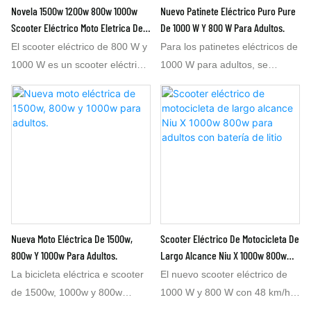
Novela 1500w 1200w 800w 1000w
Nuevo Patinete Eléctrico Puro Pure
con una velocidad de 32 km/h,
800 W, 1200 W y 1500 W. Es
Scooter Eléctrico Moto Eletrica De
De 1000 W Y 800 W Para Adultos.
no hay problema, y ​​si prefiere
adecuado si su mercado
China
El scooter eléctrico de 800 W y
Para los patinetes eléctricos de
800 W con una velocidad de 45
requiere 1000 W con una
1000 W es un scooter eléctrico
1000 W para adultos, se
km/h, también podemos
velocidad de 32 km/h, y
de diseño innovador. Este
recomienda un patinete
fabricarla según sus
también es adecuado si su
scooter eléctrico de 800 W y
eléctrico de 800 W con batería
especificaciones.
mercado requiere 800 W con
1000 W se fabrica en nuestra
de litio de 60 V 20 Ah o 60 V 24
una velocidad de 45 km/h. En
fábrica de bicicletas eléctricas
Ah. Este patinete eléctrico de
resumen, fabricamos su pedido
en China. El scooter eléctrico
800 W, de tamaño mediano y
OEM según sus necesidades.
está equipado con una luz LED
1,80 m de largo, es muy
que cambia de color, lo que le
potente, por lo que es la mejor
da un aspecto más lujoso. El
opción. Alcanza una velocidad
scooter eléctrico de 1000 W
de 45 km/h. La batería de litio
Nueva Moto Eléctrica De 1500w,
Scooter Eléctrico De Motocicleta De
también se puede fabricar en
de 60 V 20 Ah garantiza una
800w Y 1000w Para Adultos.
Largo Alcance Niu X 1000w 800w
800 W, 1200 W y 1500 W. Es
autonomía de 60 a 70 km. La
Para Adultos Con Batería De Litio
La bicicleta eléctrica e scooter
El nuevo scooter eléctrico de
posible si su mercado requiere
de 60 V 24 Ah ofrece una
de 1500w, 1000w y 800w
1000 W y 800 W con 48 km/h
1000 W con una velocidad de
autonomía de 72 a 82 km. Este
también se conoce como moto
es un scooter eléctrico de largo