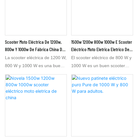
Scooter Moto Eléctrica De 1200w,
1500w 1200w 800w 1000w E Scooter
800w Y 1000w De Fábrica China De
Eléctrico Moto Eletrica Eletrico De
Bicicletas Eléctricas.
China
La scooter eléctrica de 1200 W,
El scooter eléctrico de 800 W y
800 W y 1000 W es una buena
1000 W es un buen scooter
opción. Esta scooter eléctrica
eléctrico de 800 W y 1000 W.
de 1000 W y 800 W se fabrica
Este scooter eléctrico de 1000
en nuestra fábrica de bicicletas
W y 800 W se fabrica en
eléctricas en China. La scooter
nuestra fábrica de bicicletas
eléctrica de 1000 W y 800 W
eléctricas en China. El scooter
tiene un diseño atractivo, sin
eléctrico tiene un aspecto
buscar lujos. También se puede
atractivo pero no busca el lujo.
configurar a 1200 W y 60 km/h.
El scooter eléctrico de 1000 W
Si su mercado requiere 1000 W
también se puede fabricar en