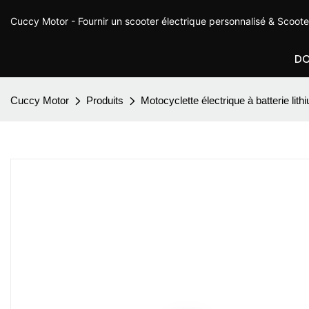
Cuccy Motor - Fournir un scooter électrique personnalisé & Scoot
DO
Cuccy Motor
Produits
Motocyclette électrique à batterie li