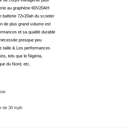
tterie au graphène 60V20AH
e batterie 72v20ah du scooter
on de plus grand volume est
rmances et sa qualité durable
 nécessite presque peu
tite taille & Les performances
s, tels que le Nigéria,
ud, l'Amérique du Nord, etc.
sie
sse de 30 mph