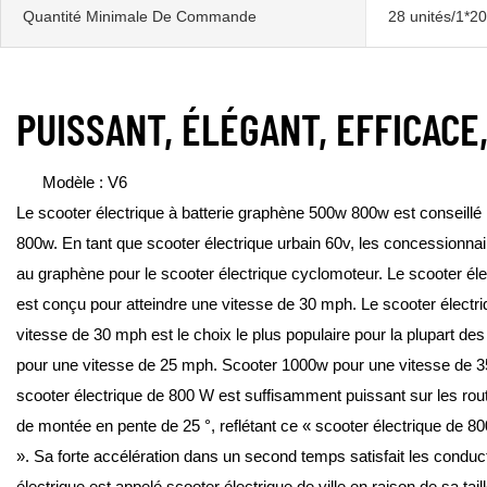
Quantité Minimale De Commande
28 unités/1*2
PUISSANT, ÉLÉGANT, EFFICACE
Modèle : V6
Le scooter électrique à batterie graphène 500w 800w est conseillé 
800w. En tant que scooter électrique urbain 60v, les concessionnai
au graphène pour le scooter électrique cyclomoteur. Le scooter é
est conçu pour atteindre une vitesse de 30 mph. Le scooter élect
vitesse de 30 mph est le choix le plus populaire pour la plupart d
pour une vitesse de 25 mph. Scooter 1000w pour une vitesse de 3
scooter électrique de 800 W est suffisamment puissant sur les rout
de montée en pente de 25 °, reflétant ce « scooter électrique de 
». Sa forte accélération dans un second temps satisfait les conduct
électrique est appelé scooter électrique de ville en raison de sa tail