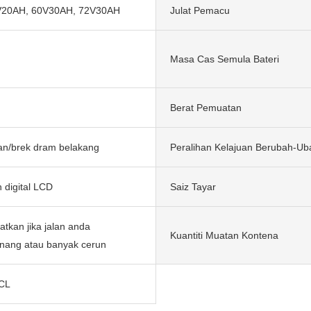
V20AH, 60V30AH, 72V30AH
Julat Pemacu
Masa Cas Semula Bateri
Berat Pemuatan
an/brek dram belakang
Peralihan Kelajuan Berubah-Ub
 digital LCD
Saiz Tayar
tkan jika jalan anda
Kuantiti Muatan Kontena
nang atau banyak cerun
FCL