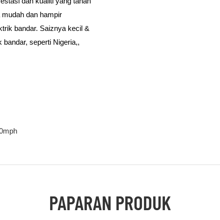
estasi dan kualiti yang tahan
a mudah dan hampir
rik bandar. Saiznya kecil &
bandar, seperti Nigeria,,
an, amerika utara dll.
30mph
PAPARAN PRODUK