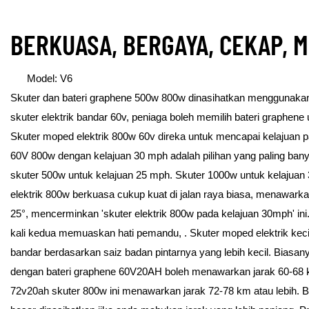
BERKUASA, BERGAYA, CEKAP, 
Model: V6
Skuter dan bateri graphene 500w 800w dinasihatkan menggunakan 
skuter elektrik bandar 60v, peniaga boleh memilih bateri graphene
Skuter moped elektrik 800w 60v direka untuk mencapai kelajuan p
60V 800w dengan kelajuan 30 mph adalah pilihan yang paling ban
skuter 500w untuk kelajuan 25 mph. Skuter 1000w untuk kelajuan
elektrik 800w berkuasa cukup kuat di jalan raya biasa, menawar
25°, mencerminkan 'skuter elektrik 800w pada kelajuan 30mph' in
kali kedua memuaskan hati pemandu, . Skuter moped elektrik kecil i
bandar berdasarkan saiz badan pintarnya yang lebih kecil. Biasany
dengan bateri graphene 60V20AH boleh menawarkan jarak 60-68 k
72v20ah skuter 800w ini menawarkan jarak 72-78 km atau lebih. Ba