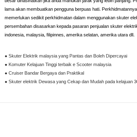
besar dinasihatkan jika anda mahukan jarak yang lebih panjang. Pr
lama akan membuatkan pengguna berpuas hati. Perkhidmatanny
memerlukan sedikit perkhidmatan dalam menggunakan skuter elekt
persembahan disasarkan kepada pasaran penjualan skuter elektrik 
indonesia, malaysia, filipinnes, amerika selat
● Skuter Elektrik malaysia yang Pantas dan Boleh Dipercayai
● Komuter Kelajuan Tinggi terbaik e Scooter malaysia
● Cruiser Bandar Bergaya dan Praktikal
● Skuter elektrik Dewasa yang Cekap dan Mudah pada kelajuan 