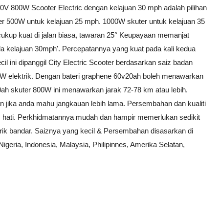
0V 800W Scooter Electric dengan kelajuan 30 mph adalah pilihan
er 500W untuk kelajuan 25 mph. 1000W skuter untuk kelajuan 35
ukup kuat di jalan biasa, tawaran 25° Keupayaan memanjat
a kelajuan 30mph'. Percepatannya yang kuat pada kali kedua
l ini dipanggil City Electric Scooter berdasarkan saiz badan
800W elektrik. Dengan bateri graphene 60v20ah boleh menawarkan
0ah skuter 800W ini menawarkan jarak 72-78 km atau lebih.
kan jika anda mahu jangkauan lebih lama. Persembahan dan kualiti
 hati. Perkhidmatannya mudah dan hampir memerlukan sedikit
ik bandar. Saiznya yang kecil & Persembahan disasarkan di
Nigeria, Indonesia, Malaysia, Philipinnes, Amerika Selatan,