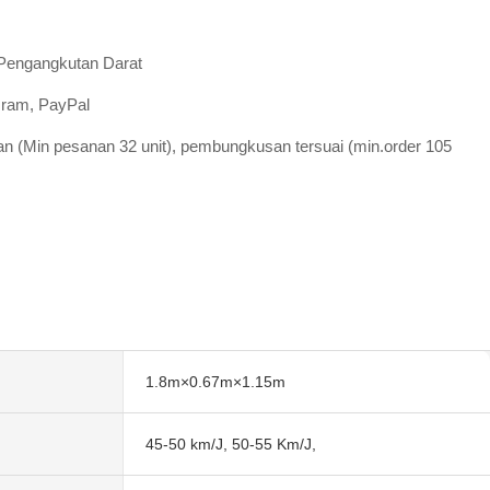
Pengangkutan Darat
Gram, PayPal
n (Min pesanan 32 unit), pembungkusan tersuai (min.order 105
1.8m×0.67m×1.15m
45-50 km/J, 50-55 Km/J,