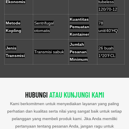
Ekonomis
tubeless
120/70-12
Kuantitas
Metode
Sentrifugal
78
Pemuatan
Kopling
otomatis
unit/40'HQ
Kontainer
Jumlah
Jenis
26 buah
Transmisi sabuk
Pesanan
Transmisi
1*20'FCL
Minimum
HUBUNGI
ATAU KUNJUNGI KAMI
Kami berkomitmen untuk menyediakan layanan yang paling
perhatian dan kualitas serta nilai yang sangat baik untuk setiap
pelanggan yang membeli produk kami. Jika Anda memiliki
pertanyaan tentang pesanan Anda, jangan ragu untuk