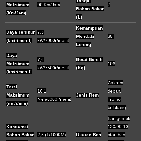
Tangki
Maksimum
90 Km/Jam
7
Bahan Bakar
(Km/Jam)
(L)
Kemampuan
Daya Terukur
7,3
Mendaki
35⁰
(km/r/menit)
kW/7000r/menit
Lereng
Daya
7,6
Berat Bersih
Maksimum
106
kW/7500r/menit
(Kg)
(km/r/menit)
Cakram
Torsi
10,1
depan/
Maksimum
Jenis Rem
N·m/6000r/menit
Tromol
(nm/r/min)
belakang
Ban gemuk
Konsumsi
120/90-10
Bahan Bakar
2,5 (L/100KM)
Ukuran Ban
atau ban