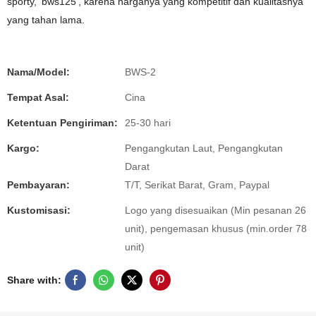
sporty, 'bws125', karena harganya yang kompetitif dan kualitasnya
yang tahan lama.
Nama/Model:
BWS-2
Tempat Asal:
Cina
Ketentuan Pengiriman:
25-30 hari
Kargo:
Pengangkutan Laut, Pengangkutan
Darat
Pembayaran:
T/T, Serikat Barat, Gram, Paypal
Kustomisasi:
Logo yang disesuaikan (Min pesanan 26
unit), pengemasan khusus (min.order 78
unit)
Share with: