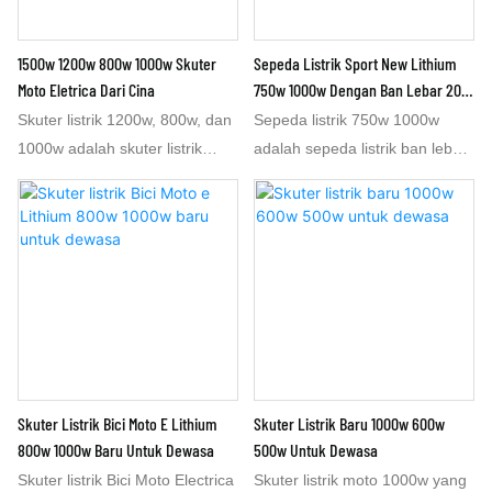
1500w 1200w 800w 1000w Skuter
Sepeda Listrik Sport New Lithium
Moto Eletrica Dari Cina
750w 1000w Dengan Ban Lebar 20
Inci Untuk Dewasa.
Skuter listrik 1200w, 800w, dan
Sepeda listrik 750w 1000w
1000w adalah skuter listrik
adalah sepeda listrik ban lebar
800w dan 1000w yang bagus.
terbaik dari pabrik sepeda listrik
Skuter listrik 1000w dan 800w
dengan baterai lithium
ini diproduksi di pabrik sepeda
48v15.6ah. Panjangnya 1,8 m,
listrik kami di Tiongkok. Skuter
berukuran sedang. Sepeda
listrik 1000w dan 800w ini
listrik ban lebar 1000w ini
memiliki tampilan yang menarik
dibuat di pabrik sepeda listrik
namun tidak mewah. Skuter
Cina. Sepeda listrik 1000w ini
listrik 800w atau 1000w ini juga
disebut sebagai sepeda listrik
dapat diubah menjadi 1200w
terbaik dan memiliki kecepatan
Skuter Listrik Bici Moto E Lithium
Skuter Listrik Baru 1000w 600w
dengan kecepatan 60km/jam.
45 atau 50 km/jam. Baterai
800w 1000w Baru Untuk Dewasa
500w Untuk Dewasa
Tidak masalah jika pasar Anda
lithium 48v15.6ah untuk
Skuter listrik Bici Moto Electrica
Skuter listrik moto 1000w yang
membutuhkan 1000w dengan
sepeda listrik 1000w ini dapat