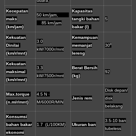
udara,
Kecepatan
Kapasitas
50 km/jam,
maks
tangki bahan
5
85 km/jam
(km/jam)
bakar (l)
Kekuatan
Kemampuan
3.0
Dinilai
memanjat
30⁰
kW/7000r/mnt
(km/r/mnt)
lereng
Kekuatan
3,3
Berat Bersih
maksimal
92
kW/7500r/mnt
(kg)
(km/r/mnt)
Disk depan/
Max.torque
4.5 N ·
Jenis rem
disk
(n.m/r/mnt)
M/6000R/MIN
belakang
Konsumsi
3.5-10 ban
bahan bakar
1.7 (L/100KM)
Ukuran ban
tubeless
ekonomi