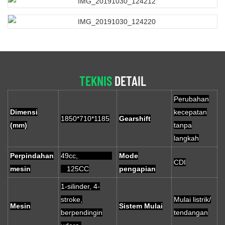
TEKNIS
DETAIL
Perubahan
Dimensi
kecepatan
1850*710*1185
Gearshift
(mm)
tanpa
langkah
Perpindahan
49cc,
Mode
CDI
mesin
125CC
pengapian
1-silinder, 4-
stroke,
Mulai listrik/
Mesin
Sistem Mulai
berpendingin
tendangan