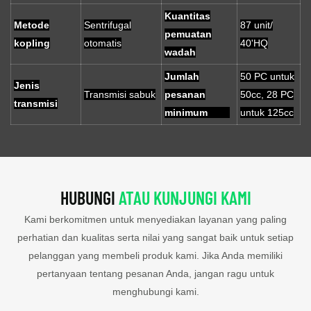
Kuantitas
Metode
Sentrifugal
87 unit/
pemuatan
kopling
otomatis
40'HQ
wadah
Jumlah
50 PC untuk
Jenis
Transmisi sabuk
pesanan
50cc, 28 PC
transmisi
minimum
untuk 125cc
HUBUNGI
ATAU KUNJUNGI KAMI
Kami berkomitmen untuk menyediakan layanan yang paling
perhatian dan kualitas serta nilai yang sangat baik untuk setiap
pelanggan yang membeli produk kami. Jika Anda memiliki
pertanyaan tentang pesanan Anda, jangan ragu untuk
menghubungi kami.