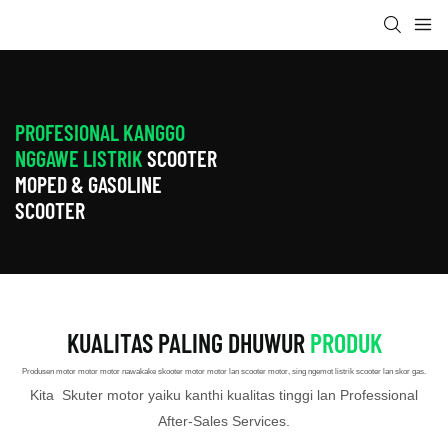
PROFESIONAL KANGGO
NGGAWE LISTRIK
SCOOTER
MOPED & GASOLINE
SCOOTER
KUALITAS PALING DHUWUR
PRODUK
Produsen motor motor motor nawakake skooter motor motor lan scooter motor, sing ngemot listrik
scooter
lan skor gas.
Kita
Skuter motor yaiku
kanthi kualitas tinggi lan Professional
After-Sales Services.