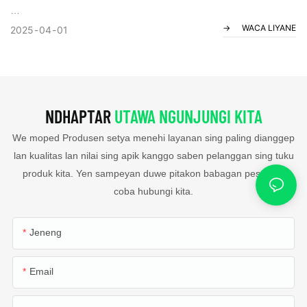
WACA LIYANE
Situs web sing mentas diowahi resmi diluncurake kanthi resmi.
2025
04
01
Artikel iki bakal menehi pangerten babagan visi, nilai lan inti, lan
njelajah cara nggunakake teknologi inovatif.
NDHAPTAR
UTAWA NGUNJUNGI KITA
We moped Produsen setya menehi layanan sing paling dianggep
lan kualitas lan nilai sing apik kanggo saben pelanggan sing tuku
produk kita. Yen sampeyan duwe pitakon babagan pesenan,
coba hubungi kita.
Jeneng
Email