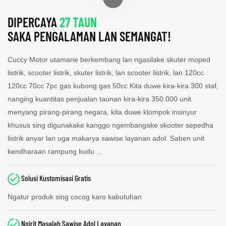
DIPERCAYA
27 TAUN
SAKA PENGALAMAN LAN SEMANGAT!
Cuccy Motor utamane berkembang lan ngasilake skuter moped
listrik, scooter listrik, skuter listrik, lan scooter listrik, lan 120cc
120cc 70cc 7pc gas kubong gas 50cc Kita duwe kira-kira 300 staf,
nanging kuantitas penjualan taunan kira-kira 350.000 unit
menyang pirang-pirang negara, kita duwe klompok insinyur
khusus sing digunakake kanggo ngembangake skooter sepedha
listrik anyar lan uga makarya sawise layanan adol. Saben unit
kendharaan rampung kudu ...
Solusi Kustomisasi Gratis
Ngatur produk sing cocog karo kabutuhan
Ngirit Masalah Sawise Adol Layanan