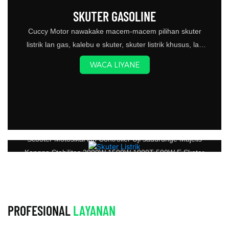
lan baterei kapasitas sing
kanggo wong diwasa sing
SKUTER GASOLINE
kuat, skotis listrik iki
golek cara transportasi
Cuccy Motor nawakake macem-macem pilihan skuter
nawakake wektu
sing dipercaya lan larang
listrik lan gas, kalebu e skuter, skuter listrik khusus, lan
nunggang lengkap,
regane
bikes listrik
njamin manawa
WACA LIYANE
pangguna bisa lelungan
kanthi jarak sing ora bisa
kuwatir tanpa tenaga
kerja
SKUTER LISTRIK
Scooter Motosikal lan Controller Uji sadurunge Majelis
Kanggo Stabilitas 2000W 1500W 1000T 500W E Skoter
WACA LIYANE
PROFESIONAL
LAYANAN