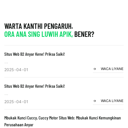
WARTA KANTHI PENGARUH.
ORA ANA SING LUWIH APIK,
BENER?
Situs Web B2 Anyar Kene! Priksa Saiki!
WACA LIYANE
Liwat kerjasama sing cedhak karo cucuy, perusahaan cucuy,
2025
04
01
perusahaan bakal bisa ngrebut kesempatan pasar lan nambah
daya saing. Sugeng rawuh ing situs web anyar lan ngalami
Situs Web B2 Anyar Kene! Priksa Saiki!
layanan B2B sing luwih apik!
WACA LIYANE
Liwat kerjasama sing cedhak karo cucuy, perusahaan cucuy,
2025
04
01
perusahaan bakal bisa ngrebut kesempatan pasar lan nambah
daya saing. Sugeng rawuh ing situs web anyar lan ngalami
Mbukak Kunci Cuccy, Cuccy Motor Situs Web: Mbukak Kunci Kemungkinan
layanan B2B sing luwih apik!
Perusahaan Anyar