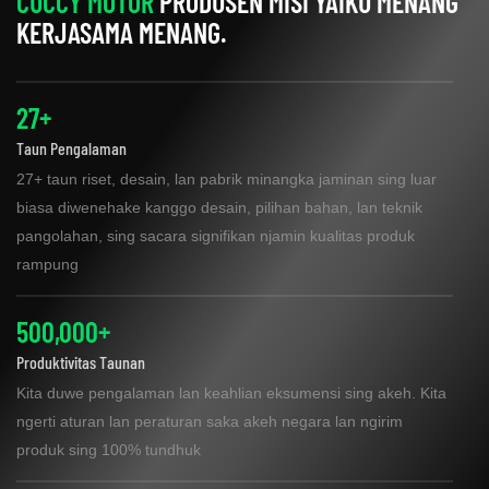
CUCCY MOTOR
PRODUSEN MISI YAIKU MENANG
KERJASAMA MENANG.
27+
Taun Pengalaman
27+ taun riset, desain, lan pabrik minangka jaminan sing luar
biasa diwenehake kanggo desain, pilihan bahan, lan teknik
pangolahan, sing sacara signifikan njamin kualitas produk
rampung
500,000+
Produktivitas Taunan
Kita duwe pengalaman lan keahlian eksumensi sing akeh. Kita
ngerti aturan lan peraturan saka akeh negara lan ngirim
produk sing 100% tundhuk