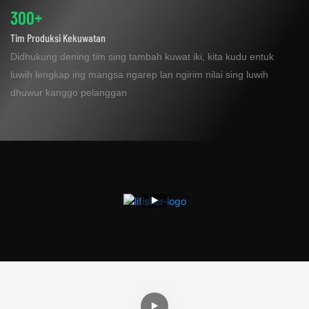
300+
Tim Produksi Kekuwatan
Didhukung dening tim sing tambah kuwat iki, kita kudu entuk
luwih lengkap ing mangsa ngarep lan ngirim nilai sing luwih
dhuwur kanggo pelanggan