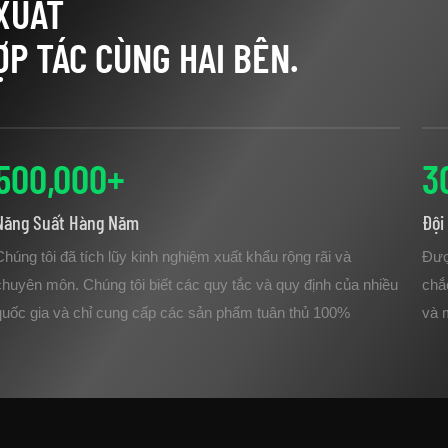
XUẤT
ỢP TÁC CÙNG HAI BÊN.
500
,00
0
+
3
Năng Suất Hàng Năm
Đội
Chúng tôi đã tích lũy kinh nghiệm xuất khẩu rộng rãi và
Đượ
chuyên môn. Chúng tôi biết các quy tắc và quy định của nhiều
chắ
quốc gia và chỉ cung cấp các sản phẩm tuân thủ 100%
và m