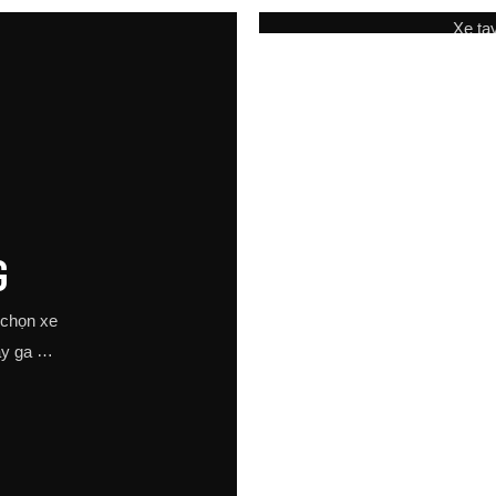
họn hàng đầu cho những người
vận chuyển hiệu quả. Với các
Xe ta
m một phương tiện vận chuyển
công suất và mức điện áp kh
được 
hoải mái và đáng tin cậy
chiếc xe tay ga điện này cung
20
linh hoạt và sức mạnh cho việ
hàng ngày
G
 chọn xe
ay ga xe