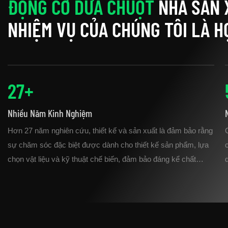
ĐỘNG CƠ DƯA CHUỘT
NHÀ SẢN 
NHIỆM VỤ CỦA CHÚNG TÔI LÀ H
27
+
Nhiều Năm Kinh Nghiệm
Hơn 27 năm nghiên cứu, thiết kế và sản xuất là đảm bảo rằng
sự chăm sóc đặc biệt được dành cho thiết kế sản phẩm, lựa
chọn vật liệu và kỹ thuật chế biến, đảm bảo đáng kể chất
lượng của các sản phẩm thành phẩm