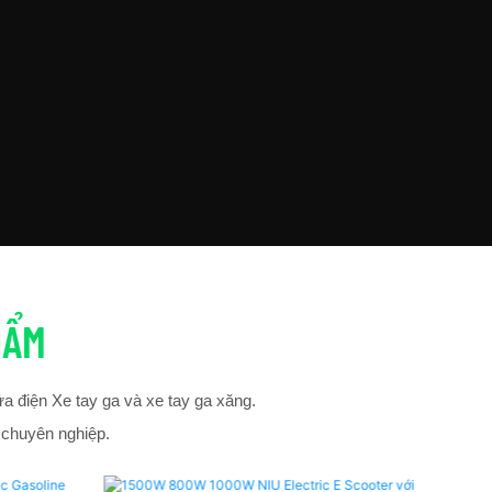
HẨM
ứa điện
Xe tay ga
và xe tay ga xăng.
 chuyên nghiệp.