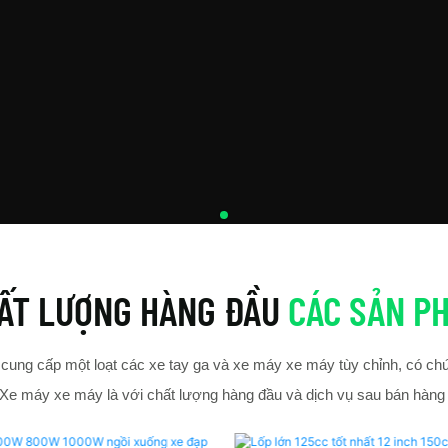
ẤT LƯỢNG HÀNG ĐẦU
CÁC SẢN P
ung cấp một loạt các xe tay ga và xe máy xe máy tùy chỉnh, có ch
Xe máy xe máy là
với chất lượng hàng đầu và dịch vụ sau bán hàng