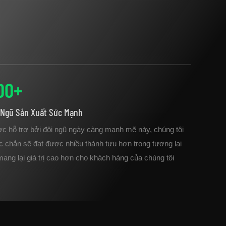
00
+
 Ngũ Sản Xuất Sức Mạnh
c hỗ trợ bởi đội ngũ ngày càng mạnh mẽ này, chúng tôi
c chắn sẽ đạt được nhiều thành tựu hơn trong tương lai
ang lại giá trị cao hơn cho khách hàng của chúng tôi