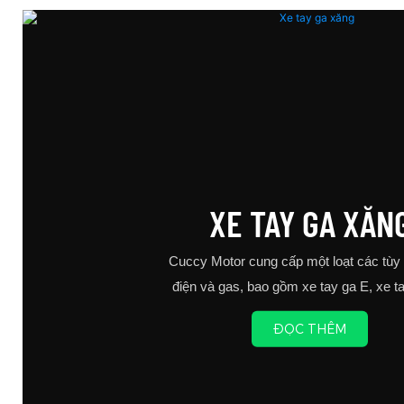
ơng
chiếc xe tay ga cơ giới này là hoàn hảo
là lựa c
hiệu
cho người lớn đang tìm kiếm một
tìm kiế
n có
phương thức vận chuyển đáng tin cậy
t
điện
và hiệu quả về chi phí
, đảm
uyển
i lo
XE TAY GA XĂN
Cuccy Motor cung cấp một loạt các tùy
điện và gas, bao gồm xe tay ga E, xe t
máy tùy chỉnh và xe đạp điện
ĐỌC THÊM