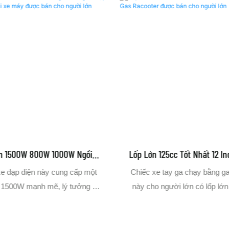
 125cc Tốt Nhất 12 Inch 150cc
1500W 800W 1000W NIU Ele
e Gas Racooter Được Bán Cho
Scooter Với 60V 72V & 30m
e tay ga chạy bằng gas 125cc
Xe tay ga E điện Electric El
Người Lớn
Cho Người Lớn
 người lớn có lốp lớn 12 inch
Electric 1500W 800W được t
ến sự ổn định và đi xe mượt
cho người lớn, cung cấp tốc đ
 động cơ 150cc mạnh mẽ, đây
30mph (60V) hoặc 25mph (