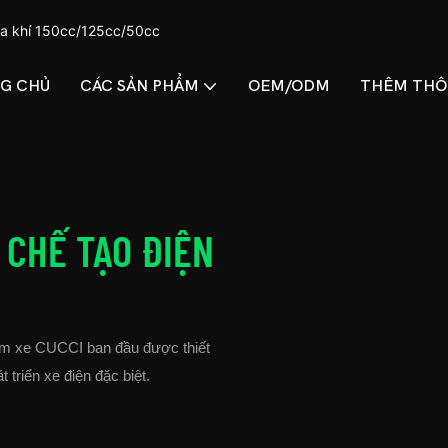
ga khí 150cc/125cc/50cc
G CHỦ
CÁC SẢN PHẨM
OEM/ODM
THÊM THÔ
 CHẾ TẠO ĐIỆN
m xe CUCCI ban đầu được thiết
triển xe điện đặc biệt.