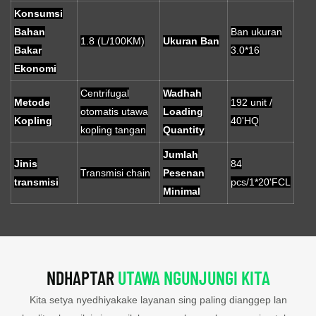
Konsumsi
Bahan
Ban ukuran
1.8 (L/100KM)
Ukuran Ban
Bakar
3.0*16
Ekonomi
Centrifugal
Wadhah
Metode
192 unit /
otomatis utawa
Loading
Kopling
40'HQ
kopling tangan
Quantity
Jumlah
Jinis
84
Transmisi chain
Pesenan
transmisi
pcs/1*20'FCL
Minimal
NDHAPTAR
UTAWA NGUNJUNGI KITA
Kita setya nyedhiyakake layanan sing paling dianggep lan