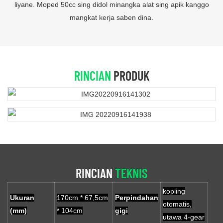
liyane. Moped 50cc sing didol minangka alat sing apik kanggo
mangkat kerja saben dina.
RINCIAN
PRODUK
RINCIAN
TEKNIS
kopling
Ukuran
170cm * 67,5cm
Perpindahan
otomatis,
(mm)
* 104cm
gigi
utawa 4-gear