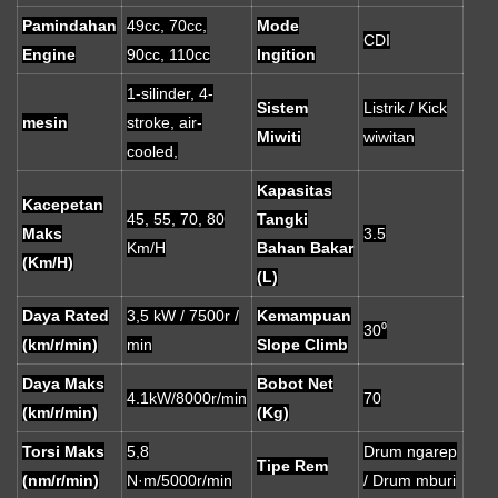
Pamindahan
49cc, 70cc,
Mode
CDI
Engine
90cc, 110cc
Ingition
1-silinder, 4-
Sistem
Listrik / Kick
mesin
stroke, air-
Miwiti
wiwitan
cooled,
Kapasitas
Kacepetan
45, 55, 70, 80
Tangki
Maks
3.5
Km/H
Bahan Bakar
(Km/H)
(L)
Daya Rated
3,5 kW / 7500r /
Kemampuan
30⁰
(km/r/min)
min
Slope Climb
Daya Maks
Bobot Net
4.1kW/8000r/min
70
(km/r/min)
(Kg)
Torsi Maks
5,8
Drum ngarep
Tipe Rem
(nm/r/min)
N·m/5000r/min
/ Drum mburi