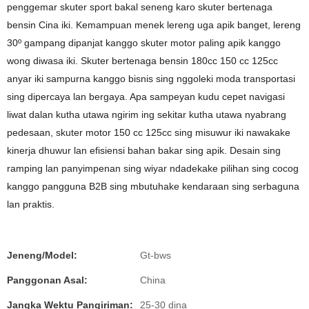
penggemar skuter sport bakal seneng karo skuter bertenaga
bensin Cina iki. Kemampuan menek lereng uga apik banget, lereng
30º gampang dipanjat kanggo skuter motor paling apik kanggo
wong diwasa iki. Skuter bertenaga bensin 180cc 150 cc 125cc
anyar iki sampurna kanggo bisnis sing nggoleki moda transportasi
sing dipercaya lan bergaya. Apa sampeyan kudu cepet navigasi
liwat dalan kutha utawa ngirim ing sekitar kutha utawa nyabrang
pedesaan, skuter motor 150 cc 125cc sing misuwur iki nawakake
kinerja dhuwur lan efisiensi bahan bakar sing apik. Desain sing
ramping lan panyimpenan sing wiyar ndadekake pilihan sing cocog
kanggo pangguna B2B sing mbutuhake kendaraan sing serbaguna
lan praktis.
Jeneng/Model:
Gt-bws
Panggonan Asal:
China
Jangka Wektu Pangiriman:
25-30 dina