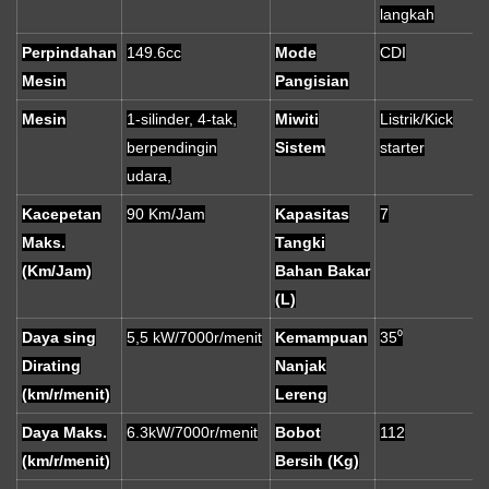
langkah
Perpindahan
149.6cc
Mode
CDI
Mesin
Pangisian
Mesin
1-silinder, 4-tak,
Miwiti
Listrik/Kick
berpendingin
Sistem
starter
udara,
Kacepetan
90 Km/Jam
Kapasitas
7
Maks.
Tangki
(Km/Jam)
Bahan Bakar
(L)
Daya sing
5,5 kW/7000r/menit
Kemampuan
35⁰
Dirating
Nanjak
(km/r/menit)
Lereng
Daya Maks.
6.3kW/7000r/menit
Bobot
112
(km/r/menit)
Bersih (Kg)