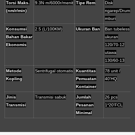
Torsi Maks.
9.3N·m/6000r/menit
Tipe Rem
Disk
(nm/r/min)
ngarep/Drum
mburi
Konsumsi
2.5 (L/100KM)
Ukuran Ban
Ban tubeless
Bahan Bakar
ukuran
Ekonomis
120/70-12
utawa
130/60-13
Metode
Sentrifugal otomatis
Kuantitas
78 unit /
Kopling
Pemuatan
40'HQ
Kontainer
Jinis
Transmisi sabuk
Jumlah
26 pcs
Transmisi
Pesanan
1*20'FCL
Minimal