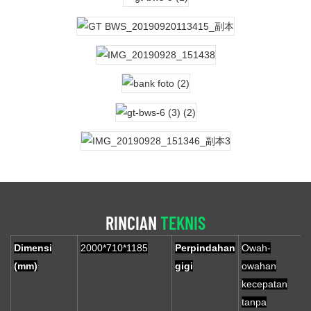
RINCIAN
TEKNIS
Dimensi
2000*710*1185
Perpindahan
Owah-
(mm)
gigi
owahan
kecepatan
tanpa