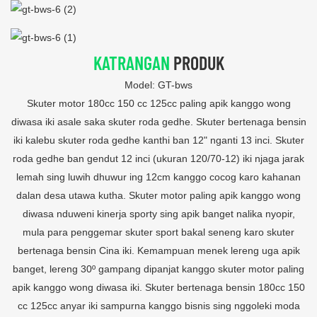
KATRANGAN
PRODUK
Model: GT-bws
Skuter motor 180cc 150 cc 125cc paling apik kanggo wong
diwasa iki asale saka skuter roda gedhe. Skuter bertenaga bensin
iki kalebu skuter roda gedhe kanthi ban 12" nganti 13 inci. Skuter
roda gedhe ban gendut 12 inci (ukuran 120/70-12) iki njaga jarak
lemah sing luwih dhuwur ing 12cm kanggo cocog karo kahanan
dalan desa utawa kutha. Skuter motor paling apik kanggo wong
diwasa nduweni kinerja sporty sing apik banget nalika nyopir,
mula para penggemar skuter sport bakal seneng karo skuter
bertenaga bensin Cina iki. Kemampuan menek lereng uga apik
banget, lereng 30º gampang dipanjat kanggo skuter motor paling
apik kanggo wong diwasa iki. Skuter bertenaga bensin 180cc 150
cc 125cc anyar iki sampurna kanggo bisnis sing nggoleki moda