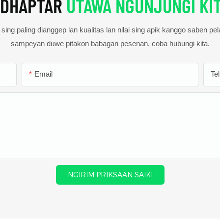
DHAPTAR
UTAWA NGUNJUNGI KI
ing paling dianggep lan kualitas lan nilai sing apik kanggo saben pe
sampeyan duwe pitakon babagan pesenan, coba hubungi kita.
Email
Te
NGIRIM PRIKSAAN SAIKI