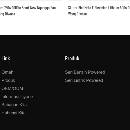
hium 750w 1000w Sport New Nganggo Ban
Skuter Bici Moto E Electrica Lithium 800w
ong Diwasa
Wong Diwasa
Link
Produk
Omah
Seri Bensin Powered
Produk
Seri Listrik Powered
OEM/ODM
Informasi Liyane
Babagan Kita
Hubungi Kita