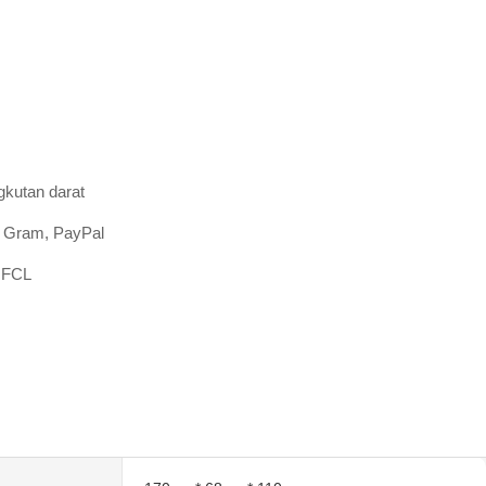
gkutan darat
t, Gram, PayPal
9;FCL