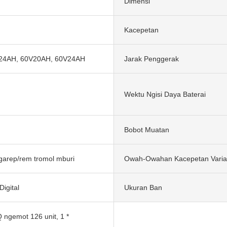
Dimensi
Kacepetan
24AH, 60V20AH, 60V24AH
Jarak Penggerak
Wektu Ngisi Daya Baterai
Bobot Muatan
arep/rem tromol mburi
Owah-Owahan Kacepetan Varia
igital
Ukuran Ban
 ngemot 126 unit, 1 *