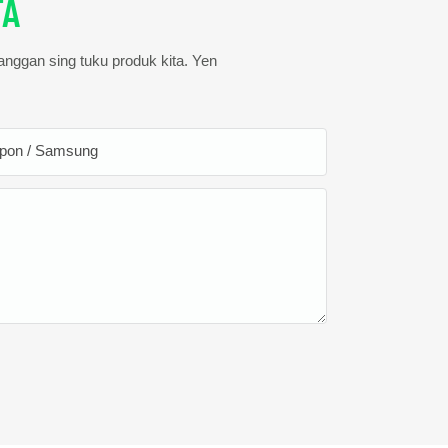
TA
langgan sing tuku produk kita. Yen
lpon / Samsung