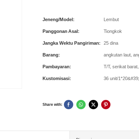
Jeneng/Model:
Lembut
Panggonan Asal:
Tiongkok
Jangka Wektu Pangiriman:
25 dina
Barang:
angkutan laut, an
Pambayaran:
T/T, serikat bara
Kustomisasi:
36 unit/1*20&#3
Share with: