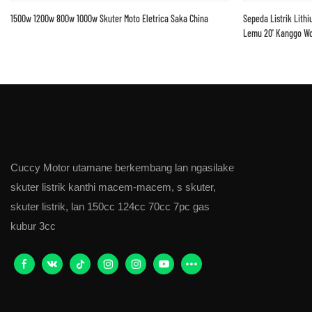
1500w 1200w 800w 1000w Skuter Moto Eletrica Saka China
Sepeda Listrik Lit
Lemu 20' Kanggo W
Cuccy Motor utamane berkembang lan ngasilake
skuter listrik kanthi macem-macem, s skuter,
skuter listrik, lan 150cc 124cc 70cc 7pc gas
kubur 3cc