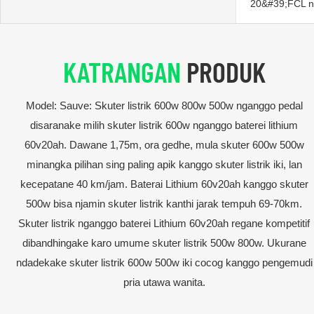
20&#39;FCL n
KATRANGAN
PRODUK
Model: Sauve: Skuter listrik 600w 800w 500w nganggo pedal
disaranake milih skuter listrik 600w nganggo baterei lithium
60v20ah. Dawane 1,75m, ora gedhe, mula skuter 600w 500w
minangka pilihan sing paling apik kanggo skuter listrik iki, lan
kecepatane 40 km/jam. Baterai Lithium 60v20ah kanggo skuter
500w bisa njamin skuter listrik kanthi jarak tempuh 69-70km.
Skuter listrik nganggo baterei Lithium 60v20ah regane kompetitif
dibandhingake karo umume skuter listrik 500w 800w. Ukurane
ndadekake skuter listrik 600w 500w iki cocog kanggo pengemudi
pria utawa wanita.