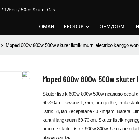
 / 125cc / 50cc Skuter Gas
OMAH
PRODUK
OEM/ODM
I
Moped 600w 800w 500w skuter listrik murni electrico kanggo wo
Moped 600w 800w 500w skuter li
Skuter listrik 600w 800w 500w nganggo pedal dis
60v20ah. Dawane 1,75m, ora gedhe, mula skute
listrik iki, lan kecepatane 40 km/jam. Baterai L
kanthi jangkauan 69-70km. Skuter listrik ngang
umume skuter listrik 500w 800w. Ukurane ndade
utawa wanita.