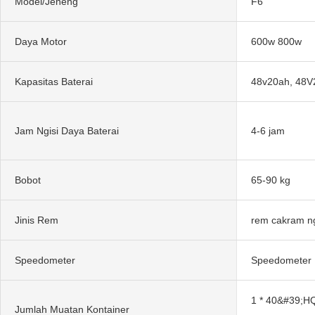
Model/Jeneng
F6
Daya Motor
600w 800w
Kapasitas Baterai
48v20ah, 48V
Jam Ngisi Daya Baterai
4-6 jam
Bobot
65-90 kg
Jinis Rem
rem cakram ng
Speedometer
Speedometer D
1 * 40&#39;HQ
Jumlah Muatan Kontainer