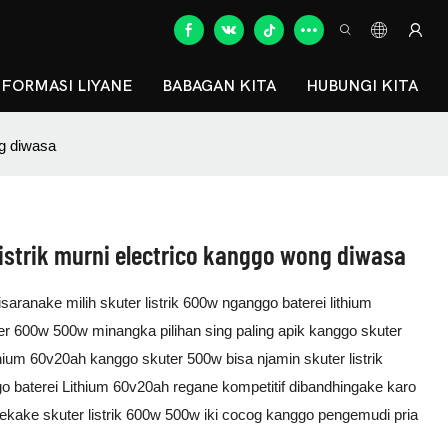
NFORMASI LIYANE
BABAGAN KITA
HUBUNGI KITA
ng diwasa
strik murni electrico kanggo wong diwasa
aranake milih skuter listrik 600w nganggo baterei lithium
r 600w 500w minangka pilihan sing paling apik kanggo skuter
ithium 60v20ah kanggo skuter 500w bisa njamin skuter listrik
go baterei Lithium 60v20ah regane kompetitif dibandhingake karo
kake skuter listrik 600w 500w iki cocog kanggo pengemudi pria