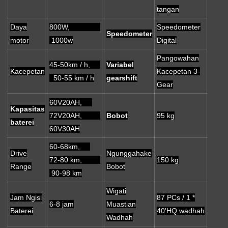
tangan
Daya
800W,
Speedometer
Speedometer
motor
1000w
Digital
Pangowahan
45-50km / h,
Variabel
Kacepetan
Kacepetan 3-
50-55 km / h
gearshift
Gear
60V20AH,
Kapasitas
72V20AH,
Bobot
95 kg
baterei
60V30AH
60-68km,
Drive
Ngunggahake
72-80 km,
150 kg
Range
Bobot
90-98 km
Wigati
Jam Ngisi
87 PCs / 1 *
6-8 jam
Muastian
Baterei
40'HQ wadhah
Wadhah