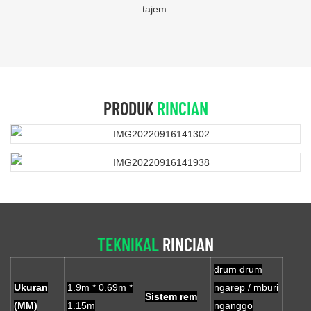
tajem.
PRODUK
RINCIAN
TEKNIKAL
RINCIAN
drum drum
Ukuran
1.9m * 0.69m *
ngarep / mburi
Sistem rem
(MM)
1.15m
nganggo