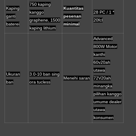
750 kaping
Kaping
Kuantitas
kanggo
28 PC / 1 *
ganti
pesenan
graphene, 1500
20fcl
baterei
minimal
kaping lithium
Advanced
800W Motor
kanthi
60v20ah
utawa
Ukuran
3.0-10 ban sing
Menehi saran
72V20ah
ban
ora tucless
minangka
pilihan kanggo
umume dealer
utawa
konsumen