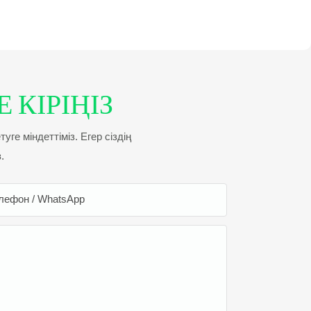
 КІРІҢІЗ
ге міндеттіміз. Егер сіздің
.
лефон / WhatsApp