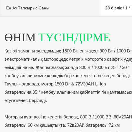
Ең Аз Тапсырыс Саны
28 бірлік / 1 
ӨНІМ
ТҮСІНДІРМЕ
Қазіргі заманғы жылдамдық 1500 Вт, ең жақсы 800 Вт / 1000 Вт
электроматикалық мотороцедометрлік моторотер свифтік үде
өнімділігіне ие. Жалпы жазық жолда 800 В / 1000 Вт 25 ° / 30 °
көлбеу-альпинизмге кепілдік беретін кеңестерге кеңес береді.
Таулы жолдарда, мотор 1500 Вт & 72V30AH Li-Ion
батареясына 35 ° көлбеу альпинизм қабілеттілігін қамтамасыз
етуге кеңес беріледі.
Моторлы қуат көзіне келетін болсақ, 800 В / 1000 ВВ, 60V20A
батареясы 60 км қашықтықта, 72в20Ай батареясы 72 км