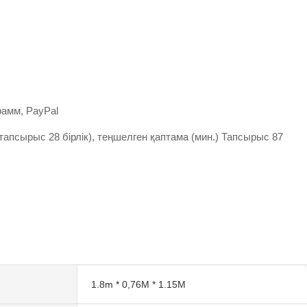
грамм, PayPal
тапсырыс 28 бірлік), теңшелген қаптама (мин.) Тапсырыс 87
1.8m * 0,76M * 1.15M