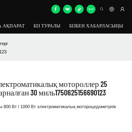
 АҚПАРАТ
БІЗ ТУРАЛЫ
БІЗБЕН ХАБАРЛАСЫҢЫ
тері
123
т электроматикалық мотороллер 25
арналған 30 миль1750625156690123
сы 800 Вт / 1000 Вт электроматикалық мотороцедометрлік