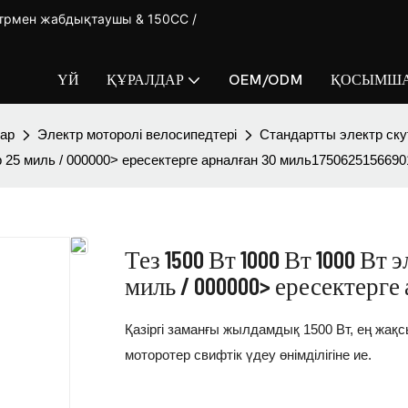
ктрмен жабдықтаушы & 150CC /
ҮЙ
ҚҰРАЛДАР
OEM/ODM
ҚОСЫМША
лар
Электр моторолі велосипедтері
Стандартты электр ску
 25 миль / 000000> ересектерге арналған 30 миль1750625156690
Тез 1500 Вт 1000 Вт 1000 В
миль / 000000> ересектерге 
Қазіргі заманғы жылдамдық 1500 Вт, ең жақ
моторотер свифтік үдеу өнімділігіне ие.