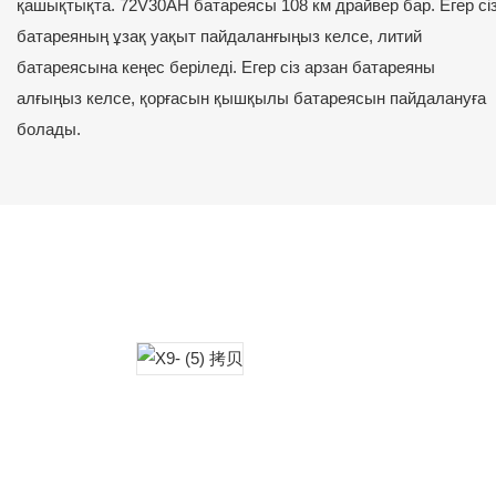
қашықтықта. 72V30AH батареясы 108 км драйвер бар. Егер сі
батареяның ұзақ уақыт пайдаланғыңыз келсе, литий
батареясына кеңес беріледі. Егер сіз арзан батареяны
алғыңыз келсе, қорғасын қышқылы батареясын пайдалануға
болады.