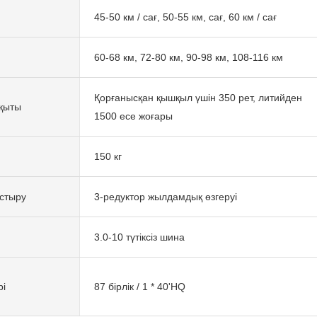
45-50 км / сағ, 50-55 км, сағ, 60 км / сағ
60-68 км, 72-80 км, 90-98 км, 108-116 км
Қорғанысқан қышқыл үшін 350 рет, литийден
қыты
1500 есе жоғары
150 кг
стыру
3-редуктор жылдамдық өзгеруі
3.0-10 түтіксіз шина
рі
87 бірлік / 1 * 40'HQ