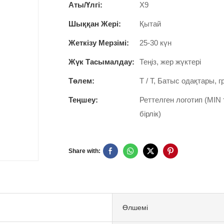
Аты/Үлгі:
X9
Шыққан Жері:
Қытай
Жеткізу Мерзімі:
25-30 күн
Жүк Тасымалдау:
Теңіз, жер жүктері
Төлем:
T / T, Батыс одақтары, 
Теңшеу:
Реттелген логотип (MIN 
бірлік)
Share with:
Өлшемі