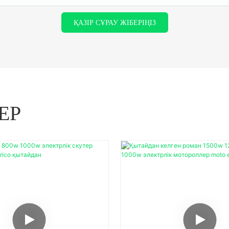
ҚАЗІР СҰРАУ ЖІБЕРІҢІЗ
ЕР