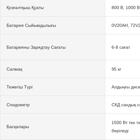
Қозғалтқыш Қуаты
800 В, 1000 В
Батарея Сыйымдылығы
0V20AH, 72V
Батареяны Зарядтау Сағаты
6-8 сағат
Салмақ
95 кг
Тежегіш Түрі
Алдыңғы диск
Спидометр
СКД сандық с
1500 Вт тек т
Басқалары
беріледі