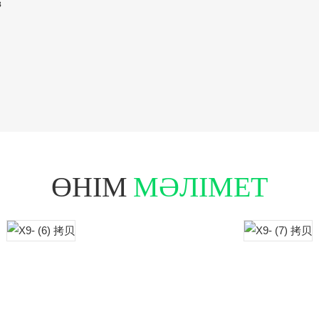
з
ӨНІМ
МӘЛІМЕТ