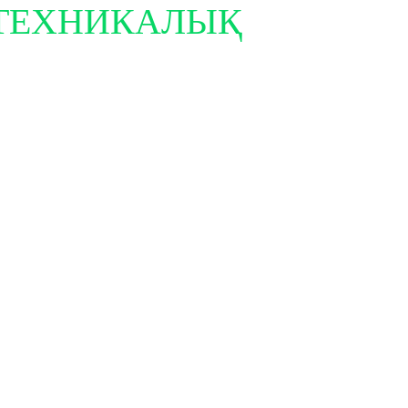
ТЕХНИКАЛЫҚ
МӘЛІМЕ
Мотор
800 В
, 60 км / сағ
Батареяның
60V2
мүмкіндігі
м, 108-116 км
Зарядтау уақыты
6-8 с
350 рет, литийден 1500 есе
Тежегіш түрі
Алды
Спидометр
СКД 
Салмағы
150 к
Контейнердің
87 да
жүктемесі
Басқалары
Үлкен