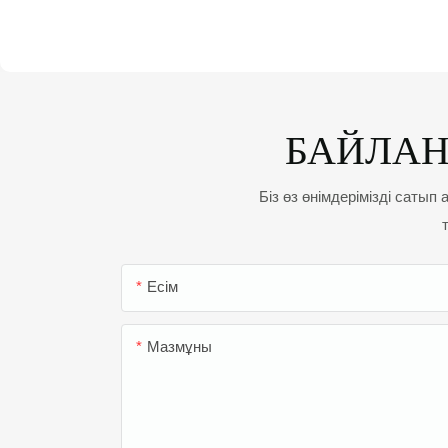
БАЙЛА
Біз өз өнімдерімізді сатып
Есім
Мазмұны