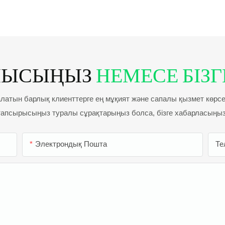
НЫСЫҢЫЗ
НЕМЕСЕ БІЗГЕ
 алатын барлық клиенттерге ең мұқият және сапалы қызмет көрсету
тапсырысыңыз туралы сұрақтарыңыз болса, бізге хабарласыңыз
Электрондық Пошта
Те