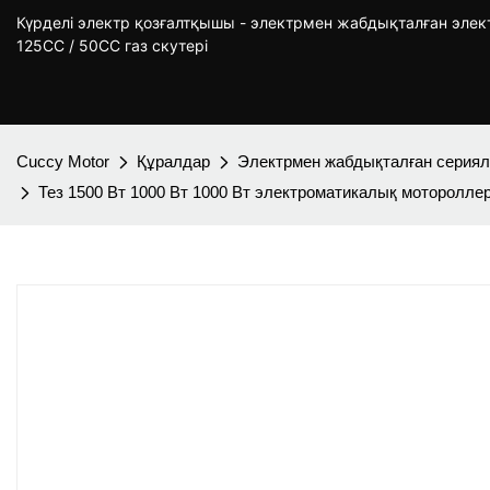
Күрделі электр қозғалтқышы - электрмен жабдықталған эле
125CC / 50CC газ скутері
Cuccy Motor
Құралдар
Электрмен жабдықталған серия
Тез 1500 Вт 1000 Вт 1000 Вт электроматикалық мотороллер