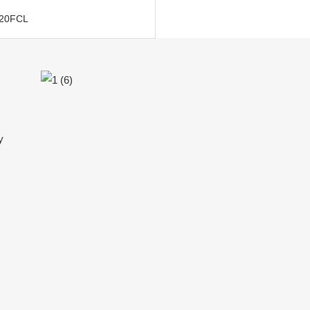
* 20FCL
у
H