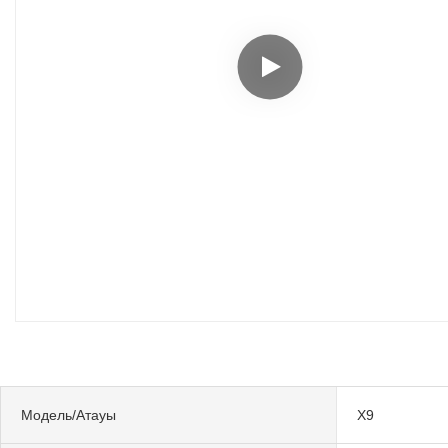
Модель/Атауы
X9