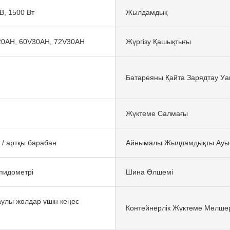
В, 1500 Вт
Жылдамдық
20AH, 60V30AH, 72V30AH
Жүргізу Қашықтығы
Батареяны Қайта Зарядтау Уа
Жүктеме Салмағы
 / артқы барабан
Айнымалы Жылдамдықты Ауы
пидометрі
Шина Өлшемі
аулы жолдар үшін кеңес
Контейнерлік Жүктеме Мөлше