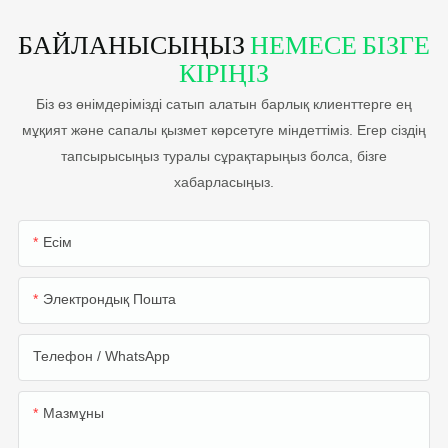
БАЙЛАНЫСЫҢЫЗ
НЕМЕСЕ БІЗГЕ
КІРІҢІЗ
Біз өз өнімдерімізді сатып алатын барлық клиенттерге ең
мұқият және сапалы қызмет көрсетуге міндеттіміз. Егер сіздің
тапсырысыңыз туралы сұрақтарыңыз болса, бізге
хабарласыңыз.
Есім
Электрондық Пошта
Телефон / WhatsApp
Мазмұны