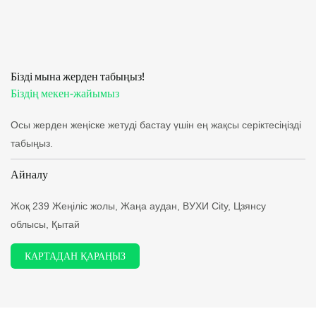
Бізді мына жерден табыңыз!
Біздің мекен-жайымыз
Осы жерден жеңіске жетуді бастау үшін ең жақсы серіктесіңізді
табыңыз.
Айналу
Жоқ 239 Жеңіліс жолы, Жаңа аудан, ВУХИ City, Цзянсу
облысы, Қытай
КАРТАДАН ҚАРАҢЫЗ