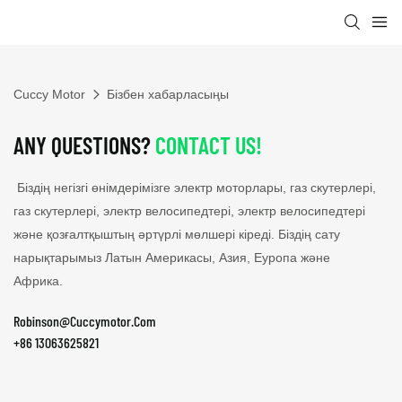
Cuccy Motor
Бізбен хабарласыңы
ANY QUESTIONS?
CONTACT US!
Біздің негізгі өнімдерімізге электр моторлары, газ скутерлері,
газ скутерлері, электр велосипедтері, электр велосипедтері
және қозғалтқыштың әртүрлі мөлшері кіреді. Біздің сату
нарықтарымыз Латын Америкасы, Азия, Еуропа және
Африка.
Robinson@Cuccymotor.Com
+86 13063625821