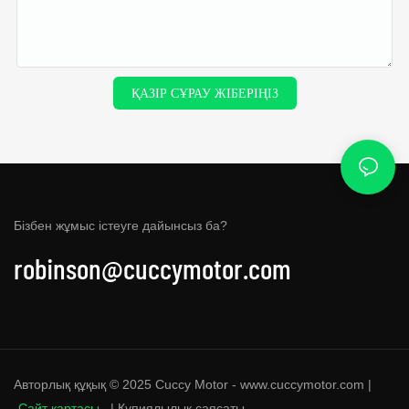
ҚАЗІР СҰРАУ ЖІБЕРІҢІЗ
Бізбен жұмыс істеуге дайынсыз ба?
robinson@cuccymotor.com
Авторлық құқық © 2025 Cuccy Motor - www.cuccymotor.com |
Сайт картасы
|
Құпиялылық саясаты