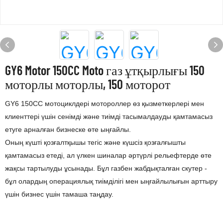
GY6 Motor 150CC Moto газ ұтқырлығы 150
моторлы моторлы, 150 моторот
GY6 150CC мотоциклдері мотороллер өз қызметкерлері мен
клиенттері үшін сенімді және тиімді тасымалдауды қамтамасыз
етуге арналған бизнеске өте ыңғайлы.
Оның күшті қозғалтқышы тегіс және күшсіз қозғалғышты
қамтамасыз етеді, ал үлкен шиналар әртүрлі рельефтерде өте
жақсы тартылуды ұсынады. Бұл газбен жабдықталған скутер -
бұл олардың операциялық тиімділігі мен ыңғайлылығын арттыру
үшін бизнес үшін тамаша таңдау.