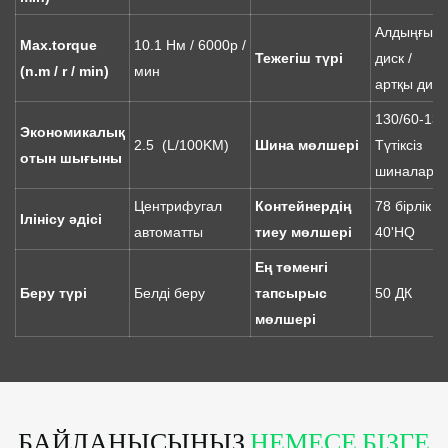
Алдыңғы
Max.torque
10.1 Нм / 6000р /
Тежегіш түрі
диск /
(n.m / r / min)
мин
артқы диск
130/60-13
Экономикалық
2.5 (L/100KM)
Шина мөлшері
Түтіксіз
отын шығыны
шиналар
Центрифугал
Контейнердің
78 бірлік /
Ілінісу әдісі
автоматты
тиеу мөлшері
40'HQ
Ең төменгі
Беру түрі
Белді беру
тапсырыс
50 ДК
мөлшері
БАЙЛАНЫСЫҢЫЗ
НЕМЕСЕ БІЗГЕ