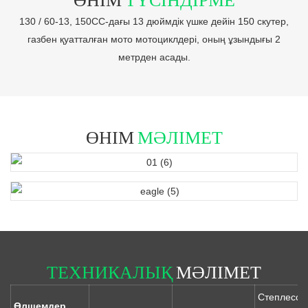
130 / 60-13, 150CC-дағы 13 дюймдік үшке дейін 150 скутер,
газбен қуатталған мото мотоциклдері, оның ұзындығы 2
метрден асады.
ӨНІМ
МӘЛІМЕТ
ТЕХНИКАЛЫҚ
МӘЛІМЕТ
Степлесс
Өлшемдер