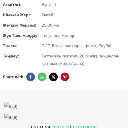
Аты/Үлгі:
Бүркіт-7
Шыққан Жері:
Қытай
Жеткізу Мерзімі:
25-30 күн
Жүк Тасымалдау:
Теңіз, жер жүктері
Төлем:
T / T, Батыс одақтары, грамм, PayPal
Теңшеу:
Реттелетін логотип (26 бірлік), теңшелген
қаптама (мин.27 дана)
Share with:
ӨНІМ
ТҮСІНДІРМЕ