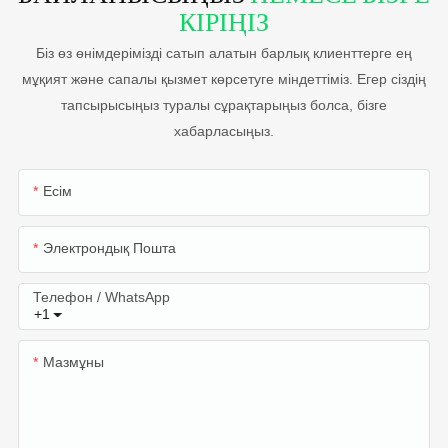
КІРІҢІЗ
Біз өз өнімдерімізді сатып алатын барлық клиенттерге ең
мұқият және сапалы қызмет көрсетуге міндеттіміз. Егер сіздің
тапсырысыңыз туралы сұрақтарыңыз болса, бізге
хабарласыңыз.
Есім
Электрондық Пошта
Телефон / WhatsApp
+1
Мазмұны