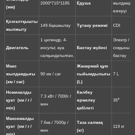
2000*715*1185
Едуша
жылдамды
(мм)
өзгеруі
Қозғалтқышты
149.6қашкылау
Тұтану режимі
CDI
жылжыту
1 цилиндр, 4-
Электр /
Двигатель
инсульт, ауа
Бастау жүйесі
соққыны
салқындатылған,
бастау
Макс
Жанармай құю
жылдамдығы
90 км / сағ
сыйымдылығы
7 L
(км / сағ)
(L)
Номиналды
Көлбеу
7.3 кВт / 7000r /
қуат (км / r /
өрмелеу
35⁰
мин
min)
қабілеті
Максималды
7.6кв / 7500р /
Таза салмақ
қуат (км / r /
119 кг
мин
(кг)
min)