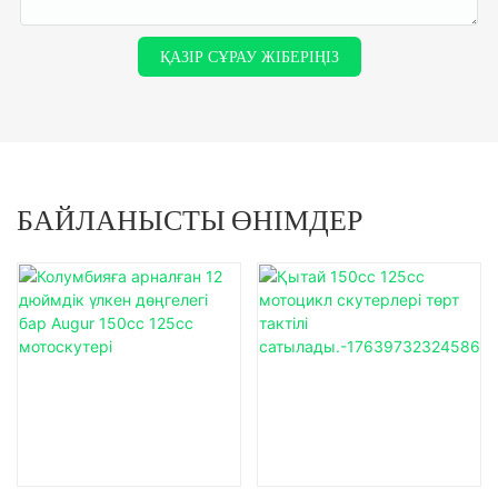
ҚАЗІР СҰРАУ ЖІБЕРІҢІЗ
БАЙЛАНЫСТЫ ӨНІМДЕР