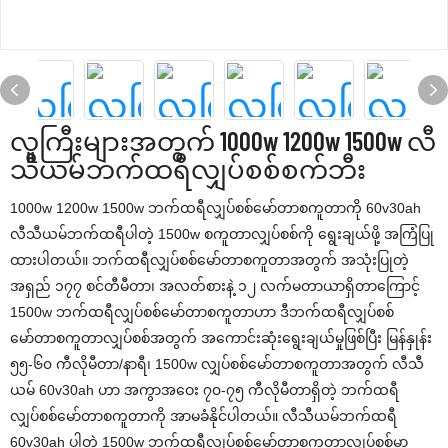
လူကြီးများအတွက် 1000w 1200w 1500w လီ
သီယမ်ဘက်ထရီလျှပ်စစ်စက်ဘီး
1000w 1200w 1500w ဘက်ထရီလျှပ်စစ်မော်တာစကူတာကို 60v30ah
လီသီယမ်ဘက်ထရီပါတဲ့ 1500w စကူတာလျှပ်စစ်ကို ရွေးချယ်ဖို့ အကြံပြု
ထားပါတယ်။ ဘက်ထရီလျှပ်စစ်မော်တာစကူတာအတွက် အသုံးပြုတဲ့
အရှည် ၁၇၇ စင်တီမီတာ၊ အလတ်စားနဲ့ ၁၂ လက်မတာယာရှိတာကြောင့်
1500w ဘက်ထရီလျှပ်စစ်မော်တာစကူတာဟာ ဒီဘက်ထရီလျှပ်စစ်
မော်တာစကူတာလျှပ်စစ်အတွက် အကောင်းဆုံးရွေးချယ်မှုဖြစ်ပြီး မြန်နှုန်း
၅၅-၆၀ ကီလိုမီတာ/နာရီ၊ 1500w လျှပ်စစ်မော်တာစကူတာအတွက် လီသီ
ယမ် 60v30ah ဟာ အကွာအဝေး ၇၀-၇၅ ကီလိုမီတာရှိတဲ့ ဘက်ထရီ
လျှပ်စစ်မော်တာစကူတာကို အာမခံနိုင်ပါတယ်။ လီသီယမ်ဘက်ထရီ
60v30ah ပါတဲ့ 1500w ဘက်ထရီလျှပ်စစ်မော်တာစကူတာလျှပ်စစ်မှာ