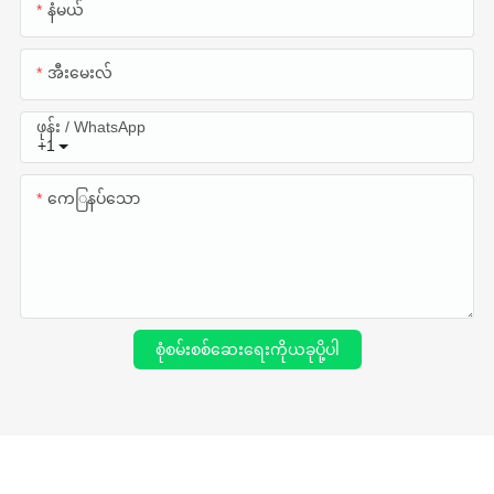
နံမယ်
အီးမေးလ်
ဖုန်း / WhatsApp
+1
ကေြနပ်သော
စုံစမ်းစစ်ဆေးရေးကိုယခုပို့ပါ