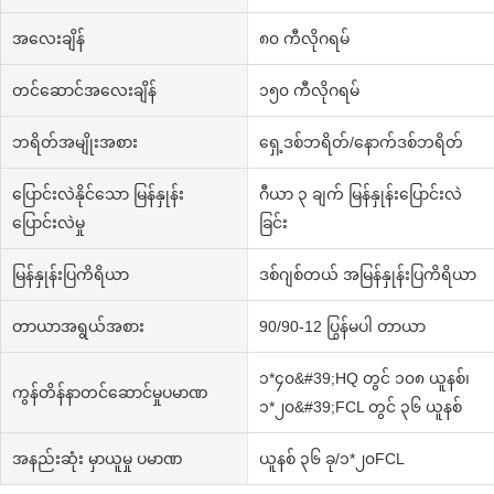
အလေးချိန်
၈၀ ကီလိုဂရမ်
တင်ဆောင်အလေးချိန်
၁၅၀ ကီလိုဂရမ်
ဘရိတ်အမျိုးအစား
ရှေ့ဒစ်ဘရိတ်/နောက်ဒစ်ဘရိတ်
ပြောင်းလဲနိုင်သော မြန်နှုန်း
ဂီယာ ၃ ချက် မြန်နှုန်းပြောင်းလဲ
ပြောင်းလဲမှု
ခြင်း
မြန်နှုန်းပြကိရိယာ
ဒစ်ဂျစ်တယ် အမြန်နှုန်းပြကိရိယာ
တာယာအရွယ်အစား
90/90-12 ပြွန်မပါ တာယာ
၁*၄၀&#39;HQ တွင် ၁၀၈ ယူနစ်၊
ကွန်တိန်နာတင်ဆောင်မှုပမာဏ
၁*၂၀&#39;FCL တွင် ၃၆ ယူနစ်
အနည်းဆုံး မှာယူမှု ပမာဏ
ယူနစ် ၃၆ ခု/၁*၂၀FCL