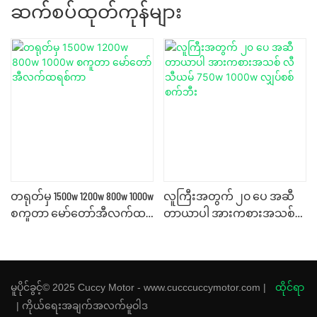
ဆက်စပ်ထုတ်ကုန်များ
တရုတ်မှ 1500w 1200w 800w 1000w
လူကြီးအတွက် ၂၀ ပေ အဆီ
စကူတာ မော်တော်အီလက်ထ
တာယာပါ အားကစားအသစ်
ရစ်ကာ
လီသီယမ် 750w 1000w လျှပ်စစ်
စက်ဘီး
မူပိုင်ခွင့်© 2025 Cuccy Motor - www.cucccuccymotor.com |
ထိုင်ရာ
|
ကိုယ်ရေးအချက်အလက်မူဝါဒ