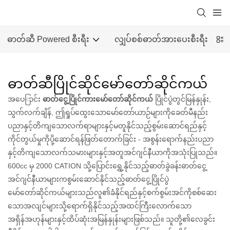
ဓာတ်ဆီ Powered စီးရီး
လျှပ်စစ်ဓာတ်အားပေးစီးရီး
ဓာတ်ဆီပြိုင်ဆိုင်မော်တော်ဆိုင်ကယ်
အပေြာင်း
ဓာတ်ငွေ့ပြိုင်ကားမော်တော်ဆိုင်ကယ်
ပြိုင်ပွဲတွင်မြန်နှုန်း,
သွက်လက်ချိန်, ဤရှုပ်ထွေးသောမော်တော်ယာဉ်များကိုခေတ်မီနည်း
ပညာနှင့်တိကျသောလက်ရာများနှင့်မတူနိုင်သည့်စွမ်းဆောင်ရည်နှင့်
ကိုင်တွယ်မှုကိုပို့ဆောင်ရန်ဖြတ်တောက်ခြင်း - အစွန်းရောက်နည်းပညာ
နှင့်တိကျသောလက်သမားများနှင့်အတူအင်ဂျင်နီယာကိုအသုံးပြုသည်။
600cc မှ 2000 CATION သို့ပြောင်းရွှေ့နိုင်သည့်ဓာတ်ခွဲခန်းဓာတ်ငွေ့
အင်ဂျင်နီယာများကစွမ်းဆောင်နိုင်သည့်ဓာတ်ငွေ့ပြိုင်ပွဲ
မော်တော်ဆိုင်ကယ်များသည်လူ၏ခံနိုင်ရည်နှင့်စက်စွမ်းအင်ကိုစစ်ဆေး
သောအလျင်များသို့ရောက်ရှိနိုင်သည့်အထင်ကြီးလောက်သော
အရှိန်အဟုန်များနှင့်ထိပ်ဆုံးအမြန်နှုန်းများဖြစ်သည်။ သူတို့၏လေခွင်း