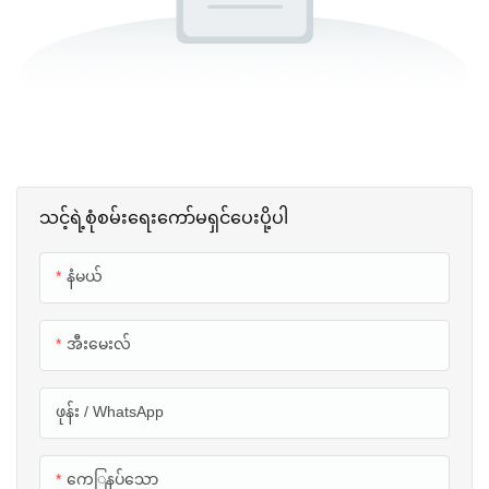
သင့်ရဲ့စုံစမ်းရေးကော်မရှင်ပေးပို့ပါ
နံမယ်
အီးမေးလ်
ဖုန်း / WhatsApp
ကေြနပ်သော