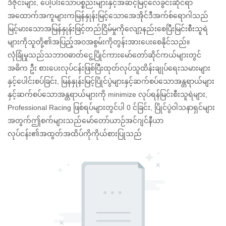
ဒီဇိုင်းများ, ပေါ့ပါးသောပစ္စည်းများနှင့်အဆင့်မြင့်လေခွင်းဆိုင်ရာ
အထောက်အကူများကမြန်နှုန်းမြင့်သောအေအိုင်ဒီအက်စ်ရောဂါသည်
မြင့်မားသောအမြန်နှုန်းဖြင့်တည်ငြိမ်မှုကိုလျော့နည်းစေပြီးမြင်းစီးသူရဲ
များကိုသူတို့၏အပြည့်အဝအစွမ်းကိုတွန်းအားပေးစေနိုင်သည်။
လုံခြုံမှုသည်သဘာဝဓာတ်ငွေ့ပြိုင်ကားမော်တော်ဆိုင်ကယ်များတွင်
အဓိက ဦး စားပေးလုပ်ငန်းဖြစ်ပြီးထုတ်လုပ်သူထိန်းချုပ်ရေးသမားများ
နှင့်ပေါင်းစပ်ခြင်း, မြန်နှုန်းမြင့်ပြိုင်ပွဲများနှင့်ဆက်စပ်သောအန္တရာယ်များ
နှင့်ဆက်စပ်သောအန္တရာယ်များကို minimize လုပ်ရန်မြင်းစီးသူရဲများ,
Professional Racing ဖြစ်ရပ်များတွင်ပါ 0 င်ခြင်း, ပြိုင်ပွဲဝါသနာရှင်များ
အတွက်ဤစက်များသည်မော်တော်ယာဉ်အင်ဂျင်နီယာ
လုပ်ငန်း၏အထွတ်အထိပ်ကိုကိုယ်စားပြုသည်