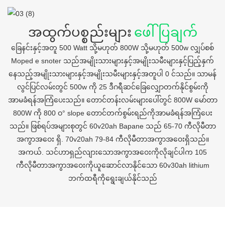
အထွက်ပစ္စည်းများ
ဖေါ်ပြချက်
ခြေနင်းနှင့်အတူ 500 Watt သို့မဟုတ် 800W သို့မဟုတ် 500w လျှပ်စစ်
Moped e snoter သည်အမျိုးသားများနှင့်အမျိုးသမီးများနှင့်ပြည့်နှက်
နေသည့်အမျိုးသားများနှင့်အမျိုးသမီးများနှင့်အတူပါ 0 င်သည်။ သာမန်
လွင်ပြင်လမ်းတွင် 500w ကို 25 ဒီဂရီဆင်ခြေလျှောတက်နိုင်စွမ်းကို
အာမခံရန်အကြံပေးသည်။ တောင်တန်းလမ်းများပေါ်တွင် 800W မော်တာ
800W ကို 800 ဝ° slope တောင်တက်စွမ်းရည်ကိုအာမခံရန်အကြံပေး
သည်။ ဖြစ်ရပ်အများစုတွင် 60v20ah Bapane သည် 65-70 ကီလိုမီတာ
အကွာအဝေး ရှိ. 70v20ah 79-84 ကီလိုမီတာအကွာအဝေးရှိသည်။
အကယ်. သင်ဟာရှည်လျားသောအကွာအဝေးကိုလိုချင်ပါက 105
ကီလိုမီတာအကွာအဝေးကိုယူဆောင်လာနိုင်သော 60v30ah lithium
ဘက်ထရီကိုရွေးချယ်နိုင်သည်