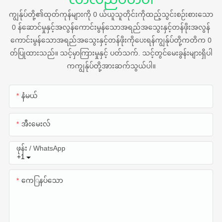
ကျွန်ုပ်တို့၏ထုတ်ကုန်များကို 0 ယ်ယူသူတိုင်းကိုထည့်သွင်းစဉ်းစားသော
0 န်ဆောင်မှုနှင့်အလွန်ကောင်းမွန်သောအရည်အသွေးနှင့်တန်ဖိုးအလွန်
ကောင်းမွန်သောအရည်အသွေးနှင့်တန်ဖိုးကိုပေးရန်ကျွန်ုပ်တို့ကတိက 0
တ်ပြုထားသည်။ သင့်မှာကြားမှုနှင့် ပတ်သက်. သင့်တွင်မေးခွန်းများရှိပါ
ကကျွန်ုပ်တို့အားဆက်သွယ်ပါ။
နံမယ်
အီးမေးလ်
ဖုန်း / WhatsApp
+1
ကေြနပ်သော