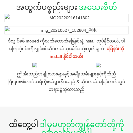
အထွက်ပစ္စည်းများ
အသေးစိတ်
ဒီလျှပ်စစ် moped ကိုလက်ထောက်ခြေနင်းနဲ့ install လုပ်နိုင်တယ်, ဒါ
ကြောင့်၎င်းကိုလျှပ်စစ်ဆိုင်ကယ်ဟုခေါ်သည်။ မှတ်ချက်:
ခြေနင်းကို
install နိုင်ပါတယ်!
ဤအီးသည်အမျိုးသားများနှင့်အမျိုးသမီးများနှင့်ကိုက်ညီ
ပြီး၎င်း၏ဘက်ထရီကိုဖယ်ရှားနိုင်သည် & ဆိုင်ကယ်အပြင်ဘက်တွင်
တရားစွဲဆိုထားသည်
ထိတွေ့ပါ
ဒါမှမဟုတ်ကျွန်တော်တို့ကို
လာလည်ပတ်ပါ