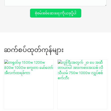
စုံစမ်းစစ်ဆေးရေးကိုယခုပို့ပါ
ဆက်စပ်ထုတ်ကုန်များ