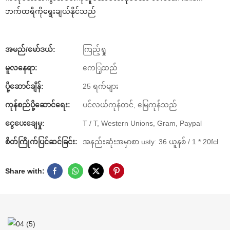
ဘက်ထရီကိုရွေးချယ်နိုင်သည်
အမည်/မော်ဒယ်:
ကြည့်ရှု
မူလနေရာ:
ကေြှထည်
ပို့ဆောင်ချိန်:
25 ရက်များ
ကုန်စည်ပို့ဆောင်ရေး:
ပင်လယ်ကုန်တင်, မြေကုန်သည်
ငွေပေးချေမှု:
T / T, Western Unions, Gram, Paypal
စိတ်ကြိုက်ပြင်ဆင်ခြင်း:
အနည်းဆုံးအမှာစာ usty: 36 ယူနစ် / 1 * 20fcl
Share with: