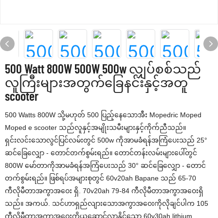
500 Watt 800W 500W 500w လျှပ်စစ်သည်
လူကြီးများအတွက်ခြေနင်းနှင့်အတူ
scooter
500 Watts 800W သို့မဟုတ် 500 ပြည့်နေသောအီး Mopedric Moped
Moped e scooter သည်လူနှင့်အမျိုးသမီးများနှင့်ကိုက်ညီသည်။
ရှင်းလင်းသောလွင်ပြင်လမ်းတွင် 500w ကိုအာမခံရန်အကြံပေးသည် 25°
ဆင်ခြေလျှော - တောင်တက်စွမ်းရည်။ တောင်တန်းလမ်းများပေါ်တွင်
800W မော်တာကိုအာမခံရန်အကြံပေးသည် 30° ဆင်ခြေလျှော - တောင်
တက်စွမ်းရည်။ ဖြစ်ရပ်အများစုတွင် 60v20ah Bapane သည် 65-70
ကီလိုမီတာအကွာအဝေး ရှိ. 70v20ah 79-84 ကီလိုမီတာအကွာအဝေးရှိ
သည်။ အကယ်. သင်ဟာရှည်လျားသောအကွာအဝေးကိုလိုချင်ပါက 105
ကီလိုမီတာအကွာအဝေးကိုယူဆောင်လာနိုင်သော 60v30ah lithium