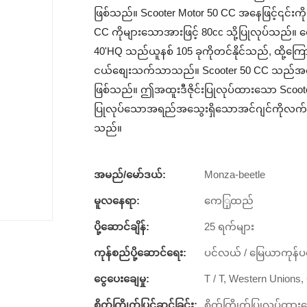
ဖြစ်သည်။ Scooter Motor 50 CC အနေဖြင့်၎င်းကို
CC ကိုများသောအားဖြင့် 80cc သို့ပြုလုပ်သည်
40'HQ သည်ယူနစ် 105 ခုကိုတင်နိုင်သည်, ထို့
ငယ်စျေးသက်သာသည်။ Scooter 50 CC သည်အလုပ်
ဖြစ်သည်။ ဤအထူးဒီဇိုင်းပြုလုပ်ထားသော Scoote
ပြုလုပ်သောအရည်အသွေးရှိသောအင်ဂျင်ကိုလက်ခ
သည်။
အမည်/မော်ဒယ်:
Monza-beetle
မူလနေရာ:
ကေြှထည်
ပို့ဆောင်ချိန်:
25 ရက်များ
ကုန်စည်ပို့ဆောင်ရေး:
ပင်လယ် / မြေယာကုန်ပစ
ငွေပေးချေမှု:
T / T, Western Unions
စိတ်ကြိုက်ပြင်ဆင်ခြင်း:
စိတ်ကြိုက်ပြုလုပ်ထားသ