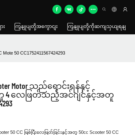
ား
ကြှနျုပျတို့အကွောငျး
ကြှနျုပျတို့ကိုဆကျသှယျရနျ
CC Mote 50 CC1752411567424293
oter Motor သည်ရောင်းရန်နှင့်
ူ 4 လေဖြတ်သည့်အင်ဂျင်နှင့်အတူ
4293
ter 50 CC ဖြစ်ပြီးလေဖြတ်ခြင်းနှင့်အတူ 50cc Scooter 50 CC