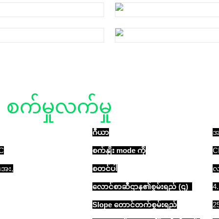
စက်မှုလက်မှု
အသေးစိတ်
ဂီယာ
အ
C
စက်နှိုး mode ကို
C
အေး,
စတင်ပါ
လ
လောင်စာဆီဌာန၏စွမ်းရည် (ဌ)
4
Slope တောင်တက်စွမ်းရည်
2