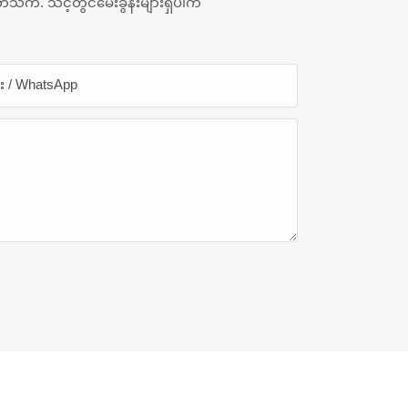
်သက်. သင့်တွင်မေးခွန်းများရှိပါက
န်း / WhatsApp