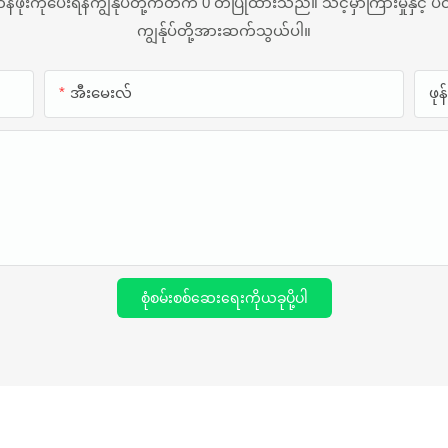
ိုးကိုပေးရန်ကျွန်ုပ်တို့ကတိက 0 တ်ပြုထားသည်။ သင့်မှာကြားမှုနှင့် ပတ
ကျွန်ုပ်တို့အားဆက်သွယ်ပါ။
အီးမေးလ်
ဖု
စုံစမ်းစစ်ဆေးရေးကိုယခုပို့ပါ