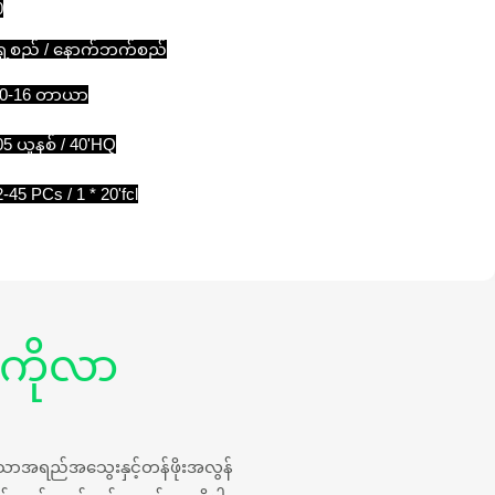
0
ှေ့စည် / နောက်ဘက်စည်
.0-16 တာယာ
05 ယူနစ် / 40'HQ
-45 PCs / 1 * 20'fcl
့ကိုလာ
န်သောအရည်အသွေးနှင့်တန်ဖိုးအလွန်