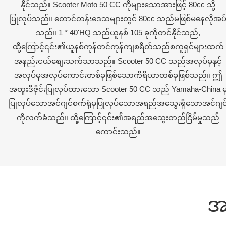
နိုင်သည်။ Scooter Moto 50 CC ကိုများသောအားဖြင့် 80cc သို့
ပြုလုပ်သည်။ တောင်တန်းဒေသများတွင် 80cc သည်မဖြစ်မနေလိုအပ
သည်။ 1 * 40'HQ သည်ယူနစ် 105 ခုကိုတင်နိုင်သည်,
ထို့ကြောင့်၎င်း၏ယူနစ်ကုန်တင်ကုန်ကျစရိတ်သည်စကူရှင်များထက်
အနည်းငယ်စျေးသက်သာသည်။ Scooter 50 CC သည်အလုပ်မှနှင့်
အလုပ်မှအလုပ်ကောင်းတစ်ခုဖြစ်သောကိရိယာတစ်ခုဖြစ်သည်။ ဤ
အထူးဒီဇိုင်းပြုလုပ်ထားသော Scooter 50 CC သည် Yamaha-China မ
ပြုလုပ်သောအင်ဂျင်စက်ရုံမှပြုလုပ်သောအရည်အသွေးရှိသောအင်ဂျင
ကိုလက်ခံသည်။ ထို့ကြောင့်၎င်း၏အရည်အသွေးတည်ငြိမ်မှုသည်
ကောင်းသည်။
အ