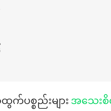
်
ှ
်
ထွက်ပစ္စည်းများ
အသေးစိ