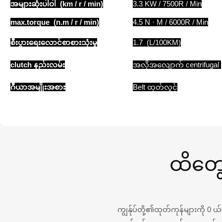
အများဆုံးပါဝါ (km / r / min)
3.3 KW / 7500R / Min
max.torque (n.m / r / min)
4.5 N · M / 6000R / Min
စီးပွားရေးလောင်စာစားသုံးမှု
1.7 (L/100KM)
clutch နည်းလမ်း
အလိုအလျောက် centrifugal
ဂီယာအမျိုးအစား
Belt ထုတ်လွှင့်
ထိတွေ
ကျွန်ုပ်တို့၏ထုတ်ကုန်များကို 0