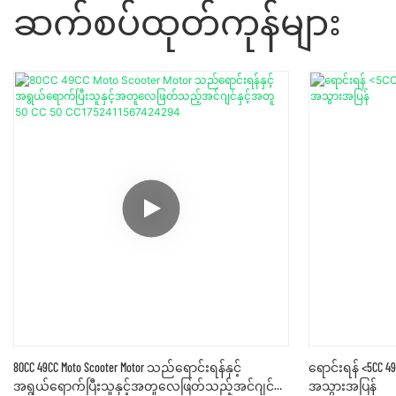
ဆက်စပ်ထုတ်ကုန်များ
80CC 49CC Moto Scooter Motor သည်ရောင်းရန်နှင့်
ရောင်းရန် <5CC 49
အရွယ်ရောက်ပြီးသူနှင့်အတူလေဖြတ်သည့်အင်ဂျင်
အသွားအပြန်