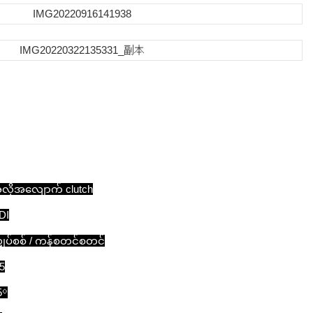
လိုအလျောက် clutch
DI
ျှပ်စစ် / ကန်စတင်စတင်
.5
5⁰