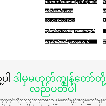
အသားတင်အလေးချိန် (ကီလိုဂရမ်)
8
ဘရိတ်အမျိုးအစား
ရ
တာယာအရွယ်အစား
3
ကွန်တိန်နာ loading အရေအတွက်
1
အနည်းဆုံးအမိန့်အရေအတွက်
32
့ပါ
ဒါမှမဟုတ်ကျွန်တော်တို
လည်ပတ်ပါ
 ယ်ယူသူတိုင်းကိုထည့်သွင်းစဉ်းစားသော 0 န်ဆောင်မှုနှင့်အလွန်ကောင်းမွ