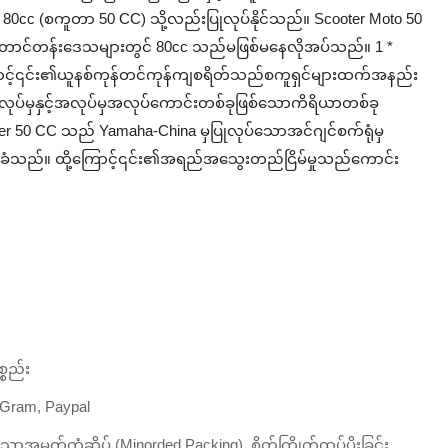
 80cc (စကူတာ 50 CC) သို့လည်းပြုလုပ်နိုင်သည်။ Scooter Moto 50
။ တောင်တန်းဒေသများတွင် 80cc သည်မဖြစ်မနေလိုအပ်သည်။ 1 *
ကြောင့်၎င်း၏ယူနစ်ကုန်တင်ကုန်ကျစရိတ်သည်စကူရှင်များထက်အနည်း
မှနှင့်အလုပ်မှအလုပ်ကောင်းတစ်ခုဖြစ်သောကိရိယာတစ်ခု
r 50 CC သည် Yamaha-China မှပြုလုပ်သောအင်ဂျင်စက်ရုံမှ
ံသည်။ ထို့ကြောင့်၎င်း၏အရည်အသွေးတည်ငြိမ်မှုသည်ကောင်း
္စည်း
, Gram, Paypal
ောအမှတ်တံဆိပ် (Minorded Packing), စိတ်ကြိုက်ထုပ်ပိုးခြင်း