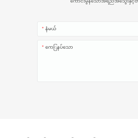
ကောင်းမွန်သောအရည်အသွေးနှင့်တန်ဖ
နံမယ်
ကေြနပ်သော