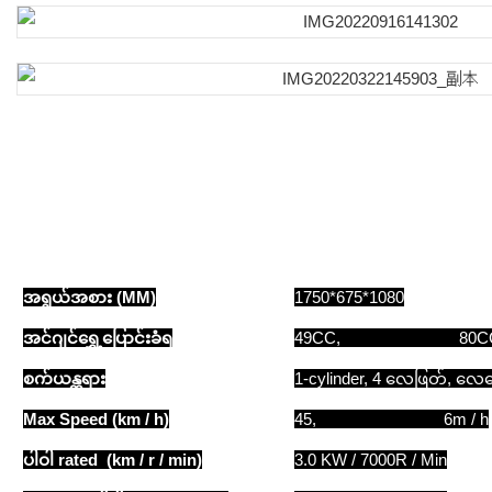
အရွယ်အစား (MM)
1750*675*1080
အင်ဂျင်ရွှေ့ပြောင်းခံရ
49CC, 80C
စက်ယန္တရား
1-cylinder, 4 လေဖြတ်, လေ
Max Speed ​​(km / h)
45, 6m / h
ပါဝါ rated (km / r / min)
3.0 KW / 7000R / Min