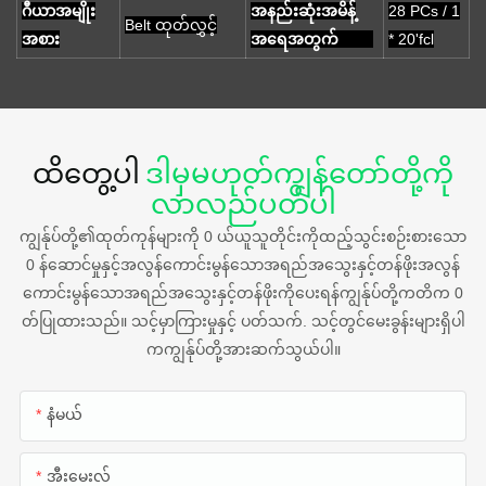
ဂီယာအမျိုး
အနည်းဆုံးအမိန့်
28 PCs / 1
Belt ထုတ်လွှင့်
အစား
အရေအတွက်
* 20'fcl
ထိတွေ့ပါ
ဒါမှမဟုတ်ကျွန်တော်တို့ကို
လာလည်ပတ်ပါ
ကျွန်ုပ်တို့၏ထုတ်ကုန်များကို 0 ယ်ယူသူတိုင်းကိုထည့်သွင်းစဉ်းစားသော
0 န်ဆောင်မှုနှင့်အလွန်ကောင်းမွန်သောအရည်အသွေးနှင့်တန်ဖိုးအလွန်
ကောင်းမွန်သောအရည်အသွေးနှင့်တန်ဖိုးကိုပေးရန်ကျွန်ုပ်တို့ကတိက 0
တ်ပြုထားသည်။ သင့်မှာကြားမှုနှင့် ပတ်သက်. သင့်တွင်မေးခွန်းများရှိပါ
ကကျွန်ုပ်တို့အားဆက်သွယ်ပါ။
နံမယ်
အီးမေးလ်