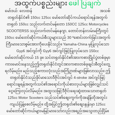
အထွက်ပစ္စည်းများ
ဖေါ်ပြချက်
မော်ဒယ်: လေထန် အသစ်
တရုတ်နိုင်ငံ၏ 150cc 125cc မော်တော်ဆိုင်ကယ်ရောင်းရန်အတွက်
တရုတ် 150cc သည်လက်တင်မန်တော 150CC 125cc Motorcycles
SCOOTERSS သည်လက်တင်မန်နေဂျာ, တောင်တန်းလမ်းမကြီးတွင်
150cc မော်တော်ဆိုင်ကယ်စီးသူများသည် 30 ºစောင်းတက်ခြင်းအတွက်
ကြီးမားသောစွမ်းအားကိုပေးနိုင်သည်။ Yamaha-China မှပြုလုပ်သော
Gyy6 အင်ဂျင်ကို Gyy6 အင်ဂျင်ဖြင့်ပြုလုပ်သော 150cc
မော်တော်ဆိုင်ကယ် 15 ခု။ သင်တရုတ်နိုင်ငံ၏အားကစားပြိုင်ပွဲတစ်ခုမှာ
ကားမောင်းနေသည့်ဤတရုတ်နိုင်ငံတွင်အားကစားတစ်ခုချင်းစီတွင်တွေ့
ရလိမ့်မည်။ မည်သည့်စကားလုံးသည်အကြံဥာဏ်များဖြစ်လာသည်။ ဤ
တရုတ်နိုင်ငံသည်ခိုင်မာသောဒီဇိုင်းအင်ဂျင် 4-stroke အင်ဂျင်ဖြင့်
ရောင်းချရန်အတွက်သင်၏အရောင်းကိုယ်စားလှယ်များဖြစ်လျှင်သင်
ငွေကြေးလုပ်လိမ့်မည်။ အထူးသဖြင့်ဒီဇိုင်းရေးဆွဲထားသောတရုတ်
125cc Motor Scooters သည်သင်၏စျေးကွက်ကိုအချိန်တိုအတွင်း
ကျယ်ပြန့်စေလိမ့်မည်။ ထို့အပြင်ဤတရုတ်၏စျေးနှုန်းမှာ 125cc
မော်တော်ဆိုင်ကယ်များမမြင့်မားသော်လည်းအရည်အသွေးတည်ငြိမ်။