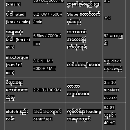
85 ကီလိုမီတာ / ဇ
5 L
(km / h)
ဌာန၏စွမ်းရည် (ဌ)
ပါဝါ rated
6.2 KW / 7500R
Slope တောင်တက်
35⁰
(km / r / min)
/ min
စွမ်းရည်
အများဆုံး
အသားတင်
6.5kw / 7000r /
92 ကေှ့မျှ
ပါဝါ (km / r /
အလေးချိန်
min
န်း
min)
(ကီလိုဂရမ်)
max.torque
8.6 N · M /
ရှေ့ disk /
(n.m / r /
ဘရိတ်အမျိုးအစား
6000R / Min
နောက်စည်
min)
စီးပွားရေး
3.5-10
တာယာ
လောင်စာစား
2.2 (L/100KM)
tubeless
အရွယ်အစား
သုံးမှု
တာယာ
84-87
clutch နည်း
အလိုအလျောက်
ကွန်တိန်နာ loading
ယူနစ် /
လမ်း
centrifugal
အရေအတွက်
40'HQ