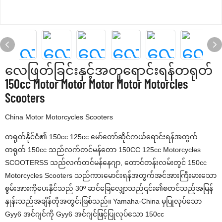
လေဖြတ်ခြင်းနှင့်အတူရောင်းရန်တရုတ်
150cc Motor Motor Motor Motor Motorcles
Scooters
China Motor Motorcycles Scooters
တရုတ်နိုင်ငံ၏ 150cc 125cc မော်တော်ဆိုင်ကယ်ရောင်းရန်အတွက်
တရုတ် 150cc သည်လက်တင်မန်တော 150CC 125cc Motorcycles
SCOOTERSS သည်လက်တင်မန်နေဂျာ, တောင်တန်းလမ်းတွင် 150cc
Motorcycles Scooters သည်ကားမောင်းရန်အတွက်အင်အားကြီးမားသော
စွမ်းအားကိုပေးနိုင်သည် 30º ဆင်ခြေလျှောသည်၎င်း၏စတင်သည့်အမြန်
နှုန်းသည်အချိန်တိုအတွင်းဖြစ်သည်။ Yamaha-China မှပြုလုပ်သော
Gyy6 အင်ဂျင်ကို Gyy6 အင်ဂျင်ဖြင့်ပြုလုပ်သော 150cc