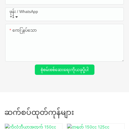
ဖုန်း / WhatsApp
+1
ကေြနပ်သော
စုံစမ်းစစ်ဆေးရေးကိုယခုပို့ပါ
ဆက်စပ်ထုတ်ကုန်များ