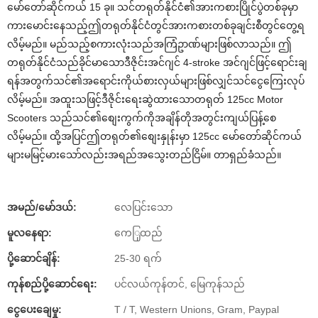
မော်တော်ဆိုင်ကယ် 15 ခု။ သင်တရုတ်နိုင်ငံ၏အားကစားပြိုင်ပွဲတစ်ခုမှာ
ကားမောင်းနေသည့်ဤတရုတ်နိုင်ငံတွင်အားကစားတစ်ခုချင်းစီတွင်တွေ့ရ
လိမ့်မည်။ မည်သည့်စကားလုံးသည်အကြံဥာဏ်များဖြစ်လာသည်။ ဤ
တရုတ်နိုင်ငံသည်ခိုင်မာသောဒီဇိုင်းအင်ဂျင် 4-stroke အင်ဂျင်ဖြင့်ရောင်းချ
ရန်အတွက်သင်၏အရောင်းကိုယ်စားလှယ်များဖြစ်လျှင်သင်ငွေကြေးလုပ်
လိမ့်မည်။ အထူးသဖြင့်ဒီဇိုင်းရေးဆွဲထားသောတရုတ် 125cc Motor
Scooters သည်သင်၏စျေးကွက်ကိုအချိန်တိုအတွင်းကျယ်ပြန့်စေ
လိမ့်မည်။ ထို့အပြင်ဤတရုတ်၏စျေးနှုန်းမှာ 125cc မော်တော်ဆိုင်ကယ်
များမမြင့်မားသော်လည်းအရည်အသွေးတည်ငြိမ်။ တာရှည်ခံသည်။
အမည်/မော်ဒယ်:
လေပြင်းသော
မူလနေရာ:
ကေြှထည်
ပို့ဆောင်ချိန်:
25-30 ရက်
ကုန်စည်ပို့ဆောင်ရေး:
ပင်လယ်ကုန်တင်, မြေကုန်သည်
ငွေပေးချေမှု:
T / T, Western Unions, Gram, Paypal