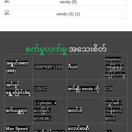
စက်မှုလက်မှု
အသေးစိတ်
stepless
အရွယ်အစား
1800*690*1150
ဂီယာ
အမြန်နှုန်း
(MM)
ပြောင်းလဲမှု
အင်ဂျင်
125CC
စက်နှိုး mode ကို
CDI
ရွှေ့ပြောင်းခံရ
1-cylinder, 4
လျှပ်စစ် /
စက်ယန္တရား
လေဖြတ်,
စတင်ပါ
ကန်စတင်
လေအေး,
စတင်
Max Speed ​​
လောင်စာဆီ