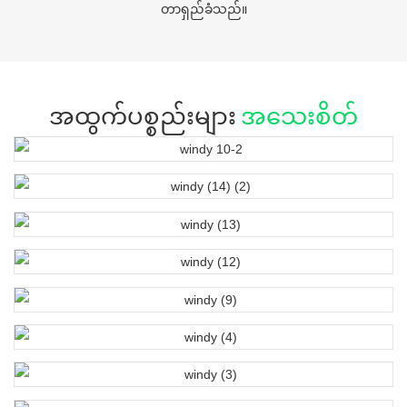
တာရှည်ခံသည်။
အထွက်ပစ္စည်းများ
အသေးစိတ်