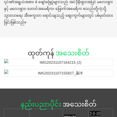
၎င်း၏အရွယ်အစား & ဖျော်ဖြေပွဲများသည် အင်ဒိုနီးရှားအပြင် မလေးရှား
နှင့် မလေးရှား၊ တောင်အမေရိက၊ မြောက်အမေရိက စသည်တို့ကဲ့သို့
သွားလာရေး အီးစကူတာ ရောင်းချသည့် စျေးကွက်များတွင် ပစ်မှတ်ထား
ခြင်းဖြစ်သည်။
ထုတ်ကုန်
အသေးစိတ်
နည်းပညာပိုင်း
အသေးစိတ်
3.0-10
တာယာ