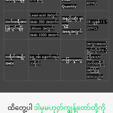
40'HQ
Quantity
Lead-acid အတွက်
အနည်းဆုံး မှာ
ဘက်ထရီအား
အဆ 350 အထက်၊
28 ယူနစ် / 1 *
ယူမှု
ပြန်သွင်းချိန်
Lithium အတွက်
20'FCL
အရေအတွက်
အဆ 1500 အထက်
အကွာအဝေးပို
ရှည်လိုပါက ပို
ဘရိတ်အမျိုး
ရှေ့ဒစ်၊ နောက်ဒရမ်
ကြီးသော
တခြားသူတွေ
အစား
ဘရိတ်
ဘက်ထရီကို
အကြံပြု
ထားသည်။
ထိတွေ့ပါ
ဒါမှမဟုတ်ကျွန်တော်တို့ကို