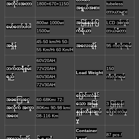
အတိုင်းအတာ
1800×670×1150
tubeless
အရွယ်အစား
တာယာများ
800w၊ 1000w၊
အမြန်နှုန်းပြ
LCD ဒစ်ဂျစ်
မော်တော်ပါဝါ
1500w
ကိရိယာ
တယ်မီတာ
45-50 km/H၊ 50-
အရှိန်
အလေးချိန်
95 ကီလိုဂရမ်
55 Km/H၊ 60 Km/H
60V20AH,
ဘက်ထရီစွမ်း
72V20AH,
150
Load Weight
ရည်
60V30AH,
ကီလိုဂရမ်
72V30AH
ပြောင်းလဲနိုင်
အခကြေးငွေ
60-68Km၊ 72-
သော အမြန်
3 မြန်နှုန်း
အလိုက် အကွာ
80Km၊ 90-98 km၊
နှုန်းထိန်းချုပ်
ပြောင်းလဲမှု
အဝေး
08-116 Km
မှု
Container
87 pcs /
အားသွင်းချိန်
၆-၈ နာရီ
Load