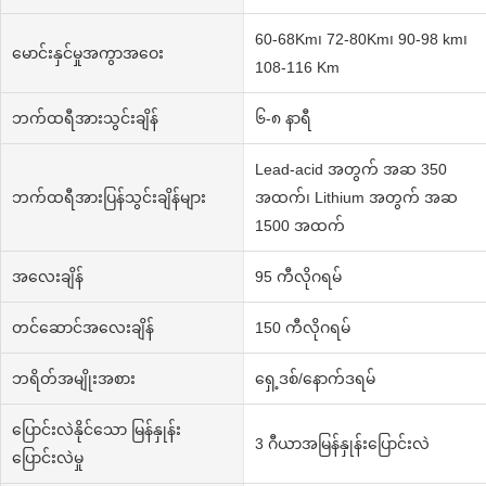
60-68Km၊ 72-80Km၊ 90-98 km၊
မောင်းနှင်မှုအကွာအဝေး
108-116 Km
ဘက်ထရီအားသွင်းချိန်
၆-၈ နာရီ
Lead-acid အတွက် အဆ 350
ဘက်ထရီအားပြန်သွင်းချိန်များ
အထက်၊ Lithium အတွက် အဆ
1500 အထက်
အလေးချိန်
95 ကီလိုဂရမ်
တင်ဆောင်အလေးချိန်
150 ကီလိုဂရမ်
ဘရိတ်အမျိုးအစား
ရှေ့ဒစ်/နောက်ဒရမ်
ပြောင်းလဲနိုင်သော မြန်နှုန်း
3 ဂီယာအမြန်နှုန်းပြောင်းလဲ
ပြောင်းလဲမှု