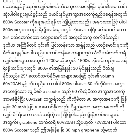
ဆောင်ရည်ရှိသည်။ လျှပ်စစ်စက်ဘီးစကူတာအနေဖြင့်၊ ၎င်း၏အကောင်း
ဆုံးပါဝါရွေးချယ်ခွင့်သည် မောင်းနှင်မှုအကွာအဝေးကိုရှည်စေရန်အတွက်
800w Scooter ကိုရွေးချယ်ရန် အကြံပြုထားသည်။ အများအားဖြင့် ပါဝါ
800w စကူတာသည် ရိုးရိုးလမ်းများတွင် လုံလောက်ပြီး မတ်စောက်သော
25⁶ မတ်စောက်သော လျှောစောက်ကို အလွယ်တကူ တက်နိုင်သည်။
ဒုတိယ အကြိမ်တွင် ၎င်း၏ ပြင်းထန်သော အရှိန်သည် ယာဉ်မောင်းများကို
စိတ်ကျေနပ်စေပါသည်။ တောင်တန်းဒေသများတွင် လီသီယမ်ဘက်ထရီ
လျှပ်စစ်စကူတာအတွက် 1200w သို့မဟုတ် 1500w လိုအပ်သည်။ သာမန်
ရိုးရိုးလမ်းများတွင်၊ 800w ၏အမြန်နှုန်း 30 မိုင်နှုန်းသည် စိတ်ချ
နိုင်သည်။ 25° တောင်တက်နိုင်မှု။ အများအားဖြင့် ၎င်း၏ volumn
60V20AH နှင့် ကိုက်ညီသော ပါဝါ 800w ပါသော 60 ကီလိုမီတာ အကွာ
အဝေးရှိသော လျှပ်စစ် e scooter သည် 60 ကီလိုမီတာ အကွာအဝေးကို
အာမခံနိုင်ပြီး 60v32ah ဘက္ထရီသည် ကီလိုမီတာ 90 အကွာအဝေးကို မြန်
နှုန်း 30 mph ဖြင့် ပေးဆောင်နိုင်သည်၊ ပိုရှည်သော အကွာအဝေးကို လို
လျှင် ပိုကြီးသော ဘက်ထရီကို အကြံပြုပါသည်။ ရိုးရိုးလမ်းအများစု
အတွက်၊ graphene ဘက်ထရီ 60V20AH သို့မဟုတ် 72V20AH ပါသော
800w Scooter သည် ဤအမြန်နှုန်း 30 mph graphene သို့မဟုတ်