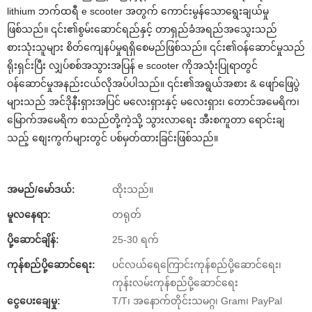
lithium ဘက်ထရီ e scooter အတွက် ကောင်းမွန်သောရွေးချယ်မှု
ဖြစ်သည်။ ၎င်း၏စွမ်းဆောင်ရည်နှင့် တာရှည်ခံအရည်အသွေးသည်
စားသုံးသူများ စိတ်ကျေနပ်မှုရရှိစေမည်ဖြစ်သည်။ ၎င်း၏ဝန်ဆောင်မှုသည်
ရိုးရှင်းပြီး လျှပ်စစ်အသွားအပြန် e scooter ကိုအသုံးပြုရာတွင်
ဝန်ဆောင်မှုအနည်းငယ်လိုအပ်ပါသည်။ ၎င်း၏အရွယ်အစား & ဖျော်ဖြေပွဲ
များသည် အင်ဒိုနီးရှားအပြင် မလေးရှားနှင့် မလေးရှား၊ တောင်အမေရိက၊
မြောက်အမေရိက စသည်တို့ကဲ့သို့ သွားလာရေး အီးစကူတာ ရောင်းချ
သည့် စျေးကွက်များတွင် ပစ်မှတ်ထားခြင်းဖြစ်သည်။
အမည်/မော်ဒယ်:
ထိုးသည်။
မူလနေရာ:
တရုတ်
ပို့ဆောင်ချိန်:
25-30 ရက်
ကုန်စည်ပို့ဆောင်ရေး:
ပင်လယ်ရေကြောင်းကုန်စည်ပို့ဆောင်ရေး၊
ကုန်းလမ်းကုန်စည်ပို့ဆောင်ရေး
ငွေပေးချေမှု:
T/T၊ အနောက်တိုင်းသမဂ္ဂ၊ Gram၊ PayPal