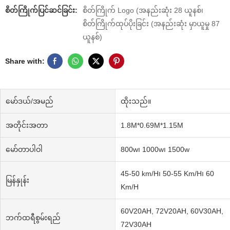
စိတ်ကြိုက်ပြင်ဆင်ခြင်း:
စိတ်ကြိုက် Logo (အနည်းဆုံး 28 ယူနစ်၊
စိတ်ကြိုက်ထုပ်ပိုးခြင်း (အနည်းဆုံး မှာယူမှု 87
ယူနစ်)
Share with:
မော်ဒယ်/အမည်
ထိုးသည်။
အတိုင်းအတာ
1.8M*0.69M*1.15M
မော်တာပါဝါ
800w၊ 1000w၊ 1500w
45-50 km/H၊ 50-55 Km/H၊ 60
မြန်နှုန်း
Km/H
60V20AH, 72V20AH, 60V30AH,
ဘက်ထရီစွမ်းရည်
72V30AH