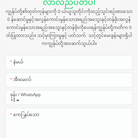
လာလည်ပတ်ပါ
ကျွန်ုပ်တို့၏ထုတ်ကုန်များကို 0 ယ်ယူသူတိုင်းကိုထည့်သွင်းစဉ်းစားသော
0 န်ဆောင်မှုနှင့်အလွန်ကောင်းမွန်သောအရည်အသွေးနှင့်တန်ဖိုးအလွန်
ကောင်းမွန်သောအရည်အသွေးနှင့်တန်ဖိုးကိုပေးရန်ကျွန်ုပ်တို့ကတိက 0
တ်ပြုထားသည်။ သင့်မှာကြားမှုနှင့် ပတ်သက်. သင့်တွင်မေးခွန်းများရှိပါ
ကကျွန်ုပ်တို့အားဆက်သွယ်ပါ။
နံမယ်
အီးမေးလ်
ဖုန်း / WhatsApp
+1
ကေြနပ်သော