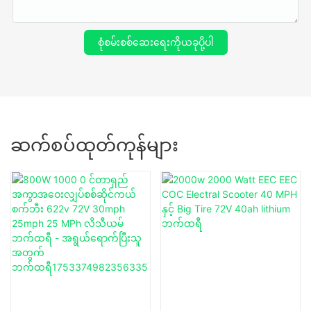
စုံစမ်းစစ်ဆေးရေးကိုယခုပို့ပါ
ဆက်စပ်ထုတ်ကုန်များ