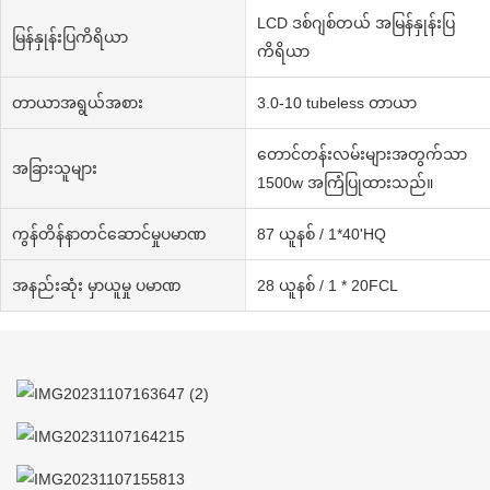
LCD ဒစ်ဂျစ်တယ် အမြန်နှုန်းပြ
မြန်နှုန်းပြကိရိယာ
ကိရိယာ
တာယာအရွယ်အစား
3.0-10 tubeless တာယာ
တောင်တန်းလမ်းများအတွက်သာ
အခြားသူများ
1500w အကြံပြုထားသည်။
ကွန်တိန်နာတင်ဆောင်မှုပမာဏ
87 ယူနစ် / 1*40'HQ
အနည်းဆုံး မှာယူမှု ပမာဏ
28 ယူနစ် / 1 * 20FCL