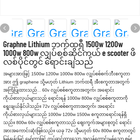
Graphne Lithium ဘက်ထရီ 1500w 1200w
1000w 800w လျှပ်စစ်ဆိုင်ကယ် e scooter ဖိ
လစ်ပိုင်တွင် ရောင်းချသည်
အများအားဖြင့် 1500w 1200w 1000w 800w လျှပ်စစ်စက်ဘီးစကူတာ
အား ဤ graphene သို့မဟုတ် Lithium ဘက်ထရီ အီးစကူတာအတွက်
အကြံပြုထားသည်... 60v လျှပ်စစ်စကူတာအတွက်၊ အရောင်း
ကိုယ်စားလှယ်များသည် ရောင်းရန် 1000w 800w လျှပ်စစ်စကူတာကို
ရွေးချယ်နိုင်ပါသည်။ 72v လျှပ်စစ်စကူတာအတွက်၊ အရောင်း
ကိုယ်စားလှယ်များသည် 1000w 1200w 1500w စကူတာရောင်းရန်ရှိ
သည်။ 800w 60v လျှပ်စစ်စကူတာသည် ဈေးကွက်အများစုတွင် ရောင်း
အားအကောင်းဆုံးဖြစ်သည်။ ယခု 72v သို့မဟုတ် 60v 800w စကူတာတွင်
မြန်နှုန်းမြင့် မော်တာဖြင့် တပ်ဆင်ထားသော အလွန်ကောင်းမွန်သော စွမ်း