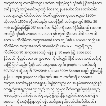
အလွယ်တကူ တက်နိုင်သည်။ ဒုတိယ အကြိမ်တွင် ၎င်း၏ ပြင်းထန်သော
အရှိန်သည် ယာဉ်မောင်းများကို စိတ်ကျေနပ်စေပါသည်။ တောင်တန်း
ဒေသများတွင် လီသီယမ်ဘက်ထရီလျှပ်စစ်စကူတာအတွက် 1200w
သို့မဟုတ် 1500w လိုအပ်သည်။ သာမန်ရိုးရိုးလမ်းများတွင် 800w 30
mph အရှိန်နှုန်းဖြင့် 25° တောင်တက်နိုင်မှုကို အာမခံနိုင်ပါသည်။ အများ
အားဖြင့် ၎င်း၏ volumn 60V20AH နှင့် ကိုက်ညီသော ပါဝါ 800w ပါ
သော 60 ကီလိုမီတာ အကွာအဝေးရှိသော လျှပ်စစ် e scooter သည် 60
ကီလိုမီတာ အကွာအဝေးကို အာမခံနိုင်ပြီး 60v32ah ဘက္ထရီသည်
ကီလိုမီတာ 90 အကွာအဝေးကို မြန်နှုန်း 30 mph ဖြင့် ပေးဆောင်
နိုင်သည်၊ ပိုရှည်သော အကွာအဝေးကို လိုလျှင် ပိုကြီးသော ဘက်ထရီကို
အကြံပြုပါသည်။ ရိုးရိုးလမ်းအများစုအတွက်၊ graphene ဘက်ထရီ
60V20AH သို့မဟုတ် 72V20AH ပါသော 800w Scooter သည် ဤအမြန်
နှုန်း 30 mph graphene သို့မဟုတ် lithium ဘက်ထရီ e scooter
အတွက် ကောင်းမွန်သောရွေးချယ်မှုဖြစ်သည်။ ၎င်း၏စွမ်းဆောင်ရည်နှင့်
တာရှည်ခံအရည်အသွေးသည် စားသုံးသူများ စိတ်ကျေနပ်မှုရရှိစေမည်
ဖြစ်သည်။ ၎င်း၏ဝန်ဆောင်မှုသည် ရိုးရှင်းပြီး လျှပ်စစ်အသွားအပြန် e
scooter ကိုအသုံးပြုရာတွင် ဝန်ဆောင်မှုအနည်းငယ်လိုအပ်ပါသည်။