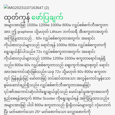
ထုတ်ကုန်
ဖော်ပြချက်
အများအားဖြင့် 1500w 1200w 1000w 800w လျှပ်စစ်စက်ဘီးစကူတာ
အား ဤ graphene သို့မဟုတ် Lithium ဘက်ထရီ အီးစကူတာအတွက်
အကြံပြုထားသည်... 60v လျှပ်စစ်စကူတာအတွက်၊ အရောင်း
ကိုယ်စားလှယ်များသည် ရောင်းရန် 1000w 800w လျှပ်စစ်စကူတာကို
ရွေးချယ်နိုင်ပါသည်။ 72v လျှပ်စစ်စကူတာအတွက်၊ အရောင်း
ကိုယ်စားလှယ်များသည် 1000w 1200w 1500w စကူတာရောင်းရန်ရှိ
သည်။ 800w 60v လျှပ်စစ်စကူတာသည် ဈေးကွက်အများစုတွင် ရောင်း
အားအကောင်းဆုံးဖြစ်သည်။ ယခု 72v သို့မဟုတ် 60v 800w စကူတာ
တွင် မြန်နှုန်းမြင့် မော်တာဖြင့် တပ်ဆင်ထားသော အလွန်ကောင်းမွန်သော
စွမ်းဆောင်ရည်ရှိသည်။ လျှပ်စစ်စက်ဘီးစကူတာအနေဖြင့်၊
၎င်း၏အကောင်းဆုံးပါဝါရွေးချယ်ခွင့်သည် မောင်းနှင်မှုအကွာအဝေးကို
ရှည်စေရန်အတွက် 800w Scooter ကိုရွေးချယ်ရန် အကြံပြုထားသည်။
အများအားဖြင့် ပါဝါ 800w စကူတာသည် ရိုးရိုးလမ်းများတွင် လုံလောက်
ပြီး မတ်စောက်သော 25⁶ မတ်စောက်သော လျှောစောက်ကို