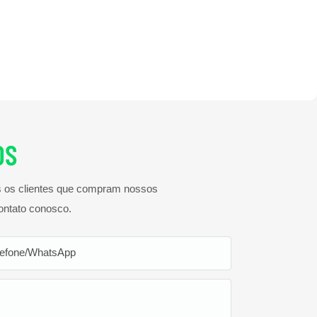
teria maior da Volumn é recomendada se você quiser um
nce mais longo
OS
os os clientes que compram nossos
ontato conosco.
lefone/WhatsApp