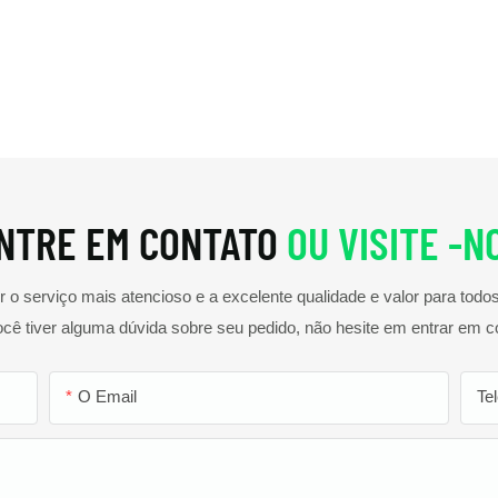
A ba
traseiro
Outros
alca
NTRE EM CONTATO
OU VISITE -N
o serviço mais atencioso e a excelente qualidade e valor para tod
ocê tiver alguma dúvida sobre seu pedido, não hesite em entrar em c
O Email
Te