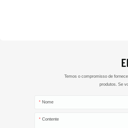
acima do lítio
Tipo de freio
Disco frontal, freio de tambor 
E
Temos o compromisso de fornecer 
produtos. Se v
Nome
Contente