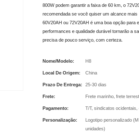
800W podem garantir a faixa de 60 km, o 72V20
recomendada se você quiser um alcance mais l
60V20AH ou 72V20AH é uma boa opção para est
performances e qualidade durável tornarão a s
precisa de pouco serviço, com certeza.
Nome/Modelo:
H8
Local De Origem:
China
Prazo De Entrega:
25-30 dias
Frete:
Frete marinho, frete terres
Pagamento:
T/T, sindicatos ocidentais
Personalização:
Logotipo personalizado (M
unidades)