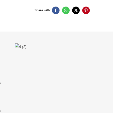
Share with:
a
r
s
m