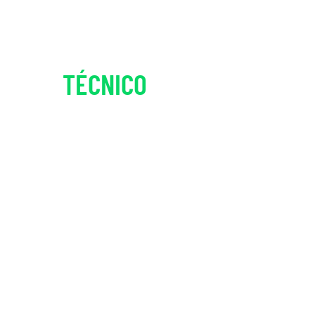
TÉCNICO
DETALHES
Tamanho do pneu
3,0-
Velocímetro
Medi
h
Peso
95 k
Peso de carga
150
Velocidade variável chontrol
Muda
Quantidade de carga de
87 
contêiner
o-ácido, 1500 vezes
Quantidade mínima do pedido
28 u