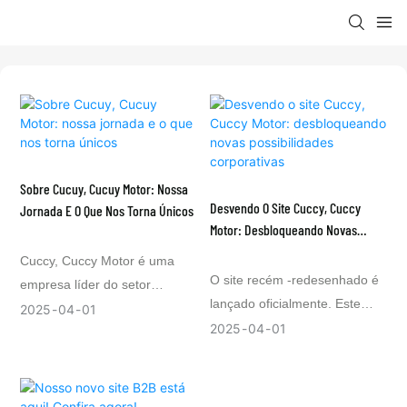
Sobre Cucuy, Cucuy Motor: Nossa
Desvendo O Site Cuccy, Cuccy
Jornada E O Que Nos Torna Únicos
Motor: Desbloqueando Novas
Possibilidades Corporativas
Cuccy, Cuccy Motor é uma
O site recém -redesenhado é
empresa líder do setor
lançado oficialmente. Este
dedicada a conectar
2025
04
01
artigo fornecerá uma
2025
04
01
empresas com os recursos e
compreensão aprofundada de
soluções certos. Você
nossa visão, valores e
aprenderá sobre as origens,
recursos essenciais e
valores e vantagens únicas da