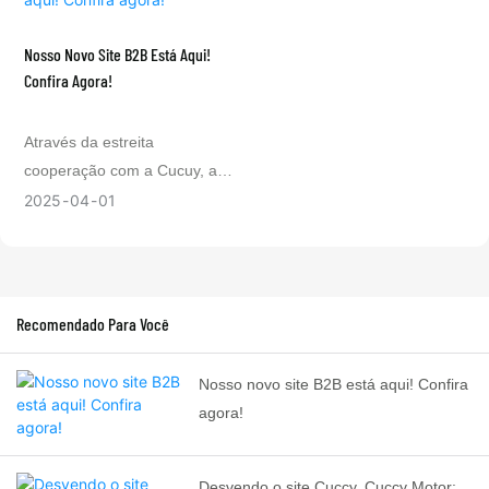
explorará como usamos a
nossa empresa na indústria
tecnologia inovadora.
B2B.
Nosso Novo Site B2B Está Aqui!
Confira Agora!
Através da estreita
cooperação com a Cucuy, a
Cucuy Motor, as empresas
2025
04
01
poderão aproveitar melhor as
oportunidades de mercado e
aumentar a competitividade.
Bem -vindo a visitar nosso
Recomendado Para Você
novo site e experimentar
melhores serviços B2B!
Nosso novo site B2B está aqui! Confira
agora!
Desvendo o site Cuccy, Cuccy Motor: