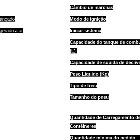
Câmbio de marchas
vançado
Modo de ignição
igerado a ar
Iniciar sistema
Capacidade do tanque de combu
(L)
Capacidade de subida de decliv
Peso Líquido (Kg)
Tipo de freio
Tamanho do pneu
Quantidade de Carregamento d
Contêineres
Quantidade mínima do pedi