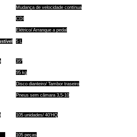
Mudança de velocidade contínua
CDI
Elétrico/ Arranque a pedal
stível
5 L
e
35⁰
95 kg
Disco dianteiro/ Tambor traseiro
Pneus sem câmara 3,5-10
e
105 unidades/ 40'HQ
do
105 peças