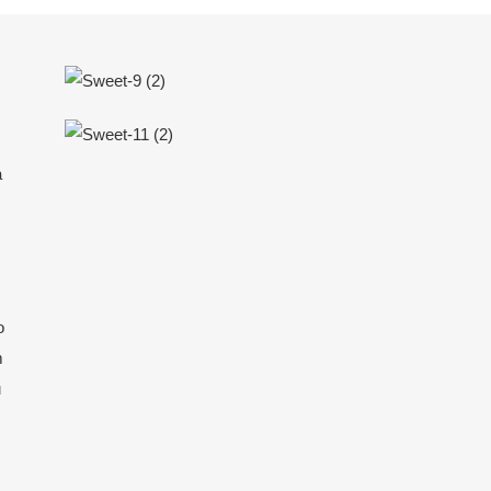
a
o
m
u