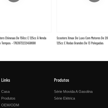
ters Chinesas De 150cc E 125cc À Venda
Scooters Xmax De Luxo Com Motores De 200
o Tempos. - 1763973232458698
125cc E Rodas Grandes De 13 Polegadas.
Links
Produtos
Casa
Série Movida A Gasolina
Produtos
Série Elétrica
OEM/ODM