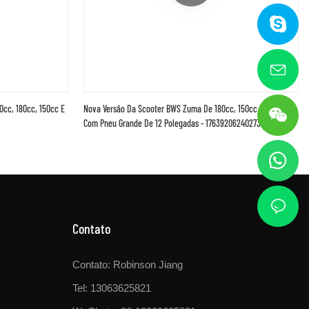
cc, 180cc, 150cc E
Nova Versão Da Scooter BWS Zuma De 180cc, 150cc E 125cc
Com Pneu Grande De 12 Polegadas - 1763920624027357
Contato
Contato: Robinson Jiang
Tel: 13063625821