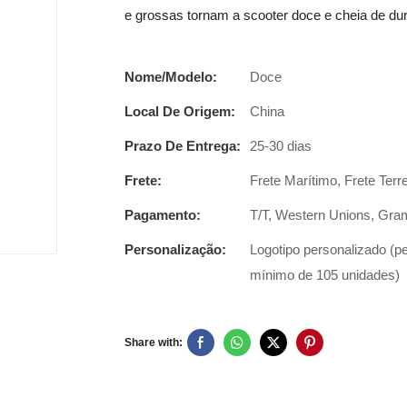
e grossas tornam a scooter doce e cheia de dur
Nome/Modelo:
Doce
Local De Origem:
China
Prazo De Entrega:
25-30 dias
Frete:
Frete Marítimo, Frete Terr
Pagamento:
T/T, Western Unions, Gra
Personalização:
Logotipo personalizado (p
mínimo de 105 unidades)
Share with: