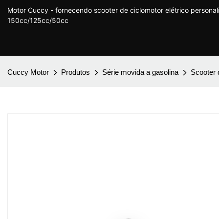
Motor Cuccy - fornecendo scooter de ciclomotor elétrico persona
150cc/125cc/50cc
Cuccy Motor
Produtos
Série movida a gasolina
Scooter 