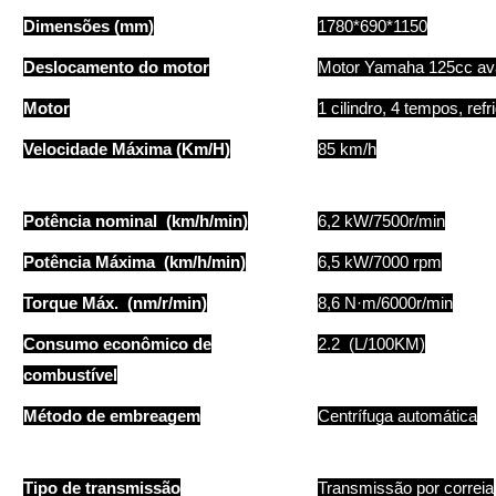
Dimensões (mm)
1780*690*1150
Deslocamento do motor
Motor Yamaha 125cc a
Motor
1 cilindro, 4 tempos, refr
Velocidade Máxima (Km/H)
85 km/h
Potência nominal (km/h/min)
6,2 kW/7500r/min
Potência Máxima (km/h/min)
6,5 kW/7000 rpm
Torque Máx. (nm/r/min)
8,6 N·m/6000r/min
Consumo econômico de
2.2 (L/100KM)
combustível
Método de embreagem
Centrífuga automática
Tipo de transmissão
Transmissão por correia