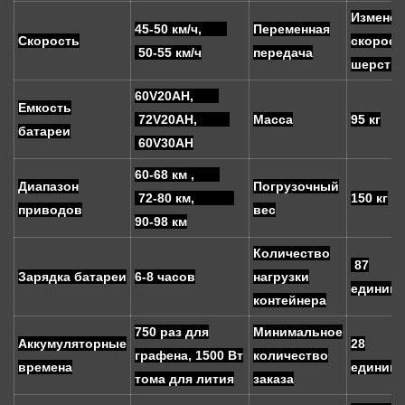
Изменен
45-50 км/ч,
Переменная
Скорость
скорост
50-55 км/ч
передача
шерсти
60V20AH,
Емкость
72V20AH,
Масса
95 кг
батареи
60V30AH
60-68 км ,
Диапазон
Погрузочный
72-80 км,
150 кг
приводов
вес
90-98 км
Количество
87
Зарядка батареи
6-8 часов
нагрузки
единиц/
контейнера
750 раз для
Минимальное
Аккумуляторные
28
графена, 1500 Вт
количество
времена
единиц/1
тома для лития
заказа