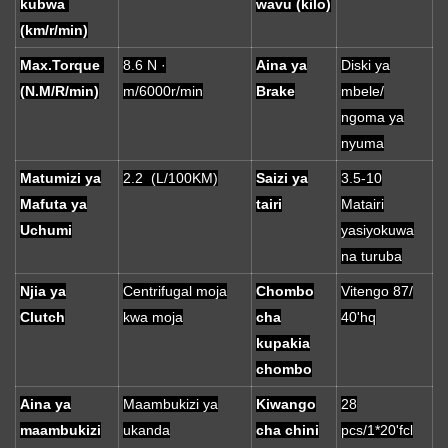
kubwa
wavu (kilo)
(km/r/min)
Max.Torque
8.6 N ·
Aina ya
Diski ya
(N.M/R/min)
m/6000r/min
Brake
mbele/
ngoma ya
nyuma
Matumizi ya
2.2 (L/100KM)
Saizi ya
3.5-10
Mafuta ya
tairi
Matairi
Uchumi
yasiyokuwa
na turuba
Njia ya
Centrifugal moja
Chombo
Vitengo 87/
Clutch
kwa moja
cha
40'hq
kupakia
chombo
Aina ya
Maambukizi ya
Kiwango
28
maambukizi
ukanda
cha chini
pcs/1*20'fcl