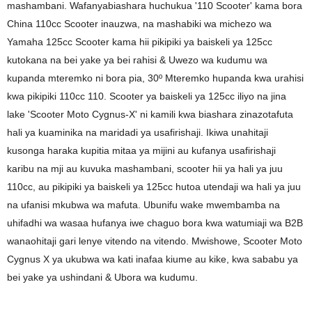
mashambani. Wafanyabiashara huchukua '110 Scooter' kama bora
China 110cc Scooter inauzwa, na mashabiki wa michezo wa
Yamaha 125cc Scooter kama hii pikipiki ya baiskeli ya 125cc
kutokana na bei yake ya bei rahisi & Uwezo wa kudumu wa
kupanda mteremko ni bora pia, 30º Mteremko hupanda kwa urahisi
kwa pikipiki 110cc 110. Scooter ya baiskeli ya 125cc iliyo na jina
lake 'Scooter Moto Cygnus-X' ni kamili kwa biashara zinazotafuta
hali ya kuaminika na maridadi ya usafirishaji. Ikiwa unahitaji
kusonga haraka kupitia mitaa ya mijini au kufanya usafirishaji
karibu na mji au kuvuka mashambani, scooter hii ya hali ya juu
110cc, au pikipiki ya baiskeli ya 125cc hutoa utendaji wa hali ya juu
na ufanisi mkubwa wa mafuta. Ubunifu wake mwembamba na
uhifadhi wa wasaa hufanya iwe chaguo bora kwa watumiaji wa B2B
wanaohitaji gari lenye vitendo na vitendo. Mwishowe, Scooter Moto
Cygnus X ya ukubwa wa kati inafaa kiume au kike, kwa sababu ya
bei yake ya ushindani & Ubora wa kudumu.