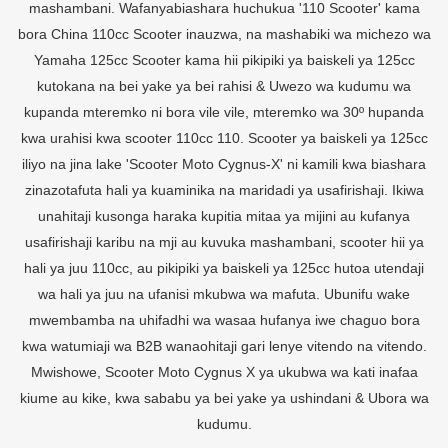
mashambani. Wafanyabiashara huchukua '110 Scooter' kama
bora China 110cc Scooter inauzwa, na mashabiki wa michezo wa
Yamaha 125cc Scooter kama hii pikipiki ya baiskeli ya 125cc
kutokana na bei yake ya bei rahisi & Uwezo wa kudumu wa
kupanda mteremko ni bora vile vile, mteremko wa 30º hupanda
kwa urahisi kwa scooter 110cc 110. Scooter ya baiskeli ya 125cc
iliyo na jina lake 'Scooter Moto Cygnus-X' ni kamili kwa biashara
zinazotafuta hali ya kuaminika na maridadi ya usafirishaji. Ikiwa
unahitaji kusonga haraka kupitia mitaa ya mijini au kufanya
usafirishaji karibu na mji au kuvuka mashambani, scooter hii ya
hali ya juu 110cc, au pikipiki ya baiskeli ya 125cc hutoa utendaji
wa hali ya juu na ufanisi mkubwa wa mafuta. Ubunifu wake
mwembamba na uhifadhi wa wasaa hufanya iwe chaguo bora
kwa watumiaji wa B2B wanaohitaji gari lenye vitendo na vitendo.
Mwishowe, Scooter Moto Cygnus X ya ukubwa wa kati inafaa
kiume au kike, kwa sababu ya bei yake ya ushindani & Ubora wa
kudumu.