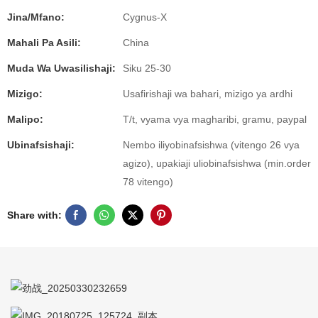
Jina/Mfano:
Cygnus-X
Mahali Pa Asili:
China
Muda Wa Uwasilishaji:
Siku 25-30
Mizigo:
Usafirishaji wa bahari, mizigo ya ardhi
Malipo:
T/t, vyama vya magharibi, gramu, paypal
Ubinafsishaji:
Nembo iliyobinafsishwa (vitengo 26 vya
agizo), upakiaji uliobinafsishwa (min.order
78 vitengo)
Share with: