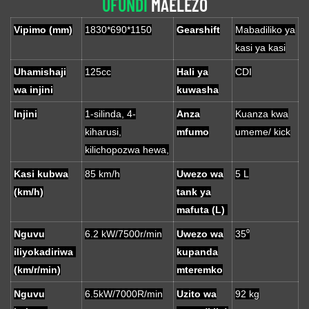
UFUNDI
MAELEZO
Vipimo (mm)
1830*690*1150
Gearshift
Mabadiliko ya
kasi ya kasi
Uhamishaji
125cc
Hali ya
CDI
wa injini
kuwasha
Injini
1-silinda, 4-
Anza
Kuanza kwa
kiharusi,
mfumo
umeme/ kick
kilichopozwa hewa,
Kasi kubwa
85 km/h
Uwezo wa
5 L
(km/h)
tank ya
mafuta (L)
Nguvu
6.2 kW/7500r/min
Uwezo wa
35⁰
iliyokadiriwa
kupanda
(km/r/min)
mteremko
Nguvu
6.5kW/7000R/min
Uzito wa
92 kg