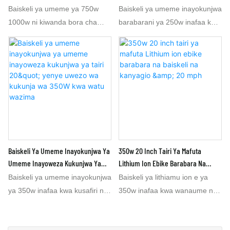
Ya Inchi 20 Kwa Mtu Mzima
20" 250W
Baiskeli ya umeme ya 750w
Baiskeli ya umeme inayokunjwa
1000w ni kiwanda bora cha
barabarani ya 250w inafaa kwa
baiskeli ya umeme cha tairi
kusafiri na kusafiri nje. Baiskeli
yenye mafuta chenye betri ya
ya umeme inayokunjwa
lithiamu ya 48v15.6ah. Ina
barabarani ya 250w yenye inchi
urefu wa mita 1.8, ukubwa wa
20 inaweza kuwekwa kwenye
kati, Baiskeli ya umeme ya tairi
buti la gari baada ya kukunjwa.
ya Thefat e 1000w
Unapopiga mbizi gari hadi jiji au
imetengenezwa kiwandani cha
kivutio cha watalii, unaweza
baiskeli ya umeme cha China.
kuegesha gari lako na
Baiskeli ya umeme ya 1000w
kuchukua baiskeli ya umeme
Baiskeli Ya Umeme Inayokunjwa Ya
350w 20 Inch Tairi Ya Mafuta
inaitwa baiskeli bora ya umeme
inayokunjwa ya 250w kutoka
Umeme Inayoweza Kukunjwa Ya
Lithium Ion Ebike Barabara Na
ya e na kasi ya kilomita 45 au
kwenye buti la gari kwa ajili ya
Tairi 20" Yenye Uwezo Wa Kukunja
Baiskeli Na Kanyagio & 20 Mph
Baiskeli ya umeme inayokunjwa
Baiskeli ya lithiamu ion e ya
50/h, Betri ya Lithium
kuendesha. Baiskeli ya umeme
Wa 350W Kwa Watu Wazima
ya 350w inafaa kwa kusafiri na
350w inafaa kwa wanaume na
48v15.6ah kwa baiskeli hii ya
inayokunjwa ya 350w yenye
kusafiri nje. Baiskeli ya umeme
wanawake na vijana. Baiskeli
umeme ya 1000w inaweza
inchi 20 yenye Lithium Battery
inayokunjwa ya 350w ya inchi
ya mph e 20 ni baiskeli ya
kuhakikisha umbali wa kilomita
36V7.8AH inaweza kutoa kasi