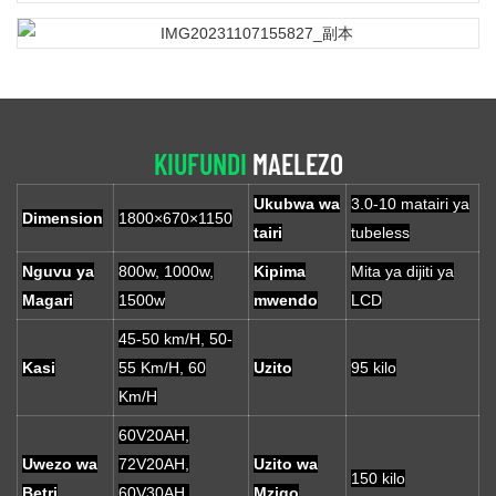
KIUFUNDI
MAELEZO
Ukubwa wa
3.0-10 matairi ya
Dimension
1800×670×1150
tairi
tubeless
Nguvu ya
800w, 1000w,
Kipima
Mita ya dijiti ya
Magari
1500w
mwendo
LCD
45-50 km/H, 50-
Kasi
55 Km/H, 60
Uzito
95 kilo
Km/H
60V20AH,
Uwezo wa
72V20AH,
Uzito wa
150 kilo
Betri
60V30AH,
Mzigo