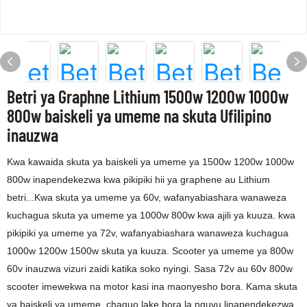
Betri ya Graphne Lithium 1500w 1200w 1000w
800w baiskeli ya umeme na skuta Ufilipino
inauzwa
Kwa kawaida skuta ya baiskeli ya umeme ya 1500w 1200w 1000w
800w inapendekezwa kwa pikipiki hii ya graphene au Lithium
betri...Kwa skuta ya umeme ya 60v, wafanyabiashara wanaweza
kuchagua skuta ya umeme ya 1000w 800w kwa ajili ya kuuza. kwa
pikipiki ya umeme ya 72v, wafanyabiashara wanaweza kuchagua
1000w 1200w 1500w skuta ya kuuza. Scooter ya umeme ya 800w
60v inauzwa vizuri zaidi katika soko nyingi. Sasa 72v au 60v 800w
scooter imewekwa na motor kasi ina maonyesho bora. Kama skuta
ya baiskeli ya umeme, chaguo lake bora la nguvu linapendekezwa