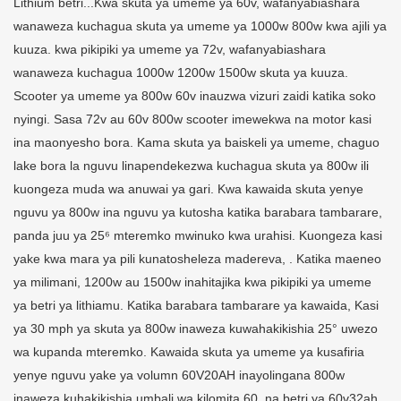
Lithium betri...Kwa skuta ya umeme ya 60v, wafanyabiashara
wanaweza kuchagua skuta ya umeme ya 1000w 800w kwa ajili ya
kuuza. kwa pikipiki ya umeme ya 72v, wafanyabiashara
wanaweza kuchagua 1000w 1200w 1500w skuta ya kuuza.
Scooter ya umeme ya 800w 60v inauzwa vizuri zaidi katika soko
nyingi. Sasa 72v au 60v 800w scooter imewekwa na motor kasi
ina maonyesho bora. Kama skuta ya baiskeli ya umeme, chaguo
lake bora la nguvu linapendekezwa kuchagua skuta ya 800w ili
kuongeza muda wa anuwai ya gari. Kwa kawaida skuta yenye
nguvu ya 800w ina nguvu ya kutosha katika barabara tambarare,
panda juu ya 25⁶ mteremko mwinuko kwa urahisi. Kuongeza kasi
yake kwa mara ya pili kunatosheleza madereva, . Katika maeneo
ya milimani, 1200w au 1500w inahitajika kwa pikipiki ya umeme
ya betri ya lithiamu. Katika barabara tambarare ya kawaida, Kasi
ya 30 mph ya skuta ya 800w inaweza kuwahakikishia 25° uwezo
wa kupanda mteremko. Kawaida skuta ya umeme ya kusafiria
yenye nguvu yake ya volumn 60V20AH inayolingana 800w
inaweza kuhakikishia umbali wa kilomita 60, na betri ya 60v32ah