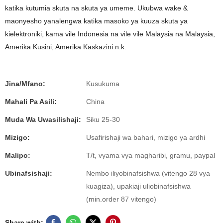
katika kutumia skuta na skuta ya umeme. Ukubwa wake &
maonyesho yanalengwa katika masoko ya kuuza skuta ya
kielektroniki, kama vile Indonesia na vile vile Malaysia na Malaysia,
Amerika Kusini, Amerika Kaskazini n.k.
Jina/Mfano:
Kusukuma
Mahali Pa Asili:
China
Muda Wa Uwasilishaji:
Siku 25-30
Mizigo:
Usafirishaji wa bahari, mizigo ya ardhi
Malipo:
T/t, vyama vya magharibi, gramu, paypal
Ubinafsishaji:
Nembo iliyobinafsishwa (vitengo 28 vya
kuagiza), upakiaji uliobinafsishwa
(min.order 87 vitengo)
Share with: