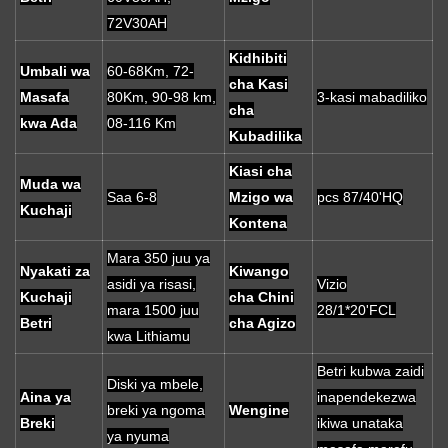
72V30AH
Kidhibiti
Umbali wa
60-68Km, 72-
cha Kasi
Masafa
80Km, 90-98 km,
3-kasi mabadiliko
cha
kwa Ada
08-116 Km
Kubadilika
Kiasi cha
Muda wa
Saa 6-8
Mzigo wa
pcs 87/40'HQ
Kuchaji
Kontena
Mara 350 juu ya
Nyakati za
Kiwango
asidi ya risasi,
Vizio
Kuchaji
cha Chini
mara 1500 juu
28/1*20'FCL
Betri
cha Agizo
kwa Lithiamu
Betri kubwa zaidi
Diski ya mbele,
Aina ya
inapendekezwa
breki ya ngoma
Wengine
Breki
ikiwa unataka
ya nyuma