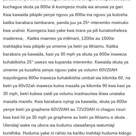
kuchagua skuta ya 800w ili kuongeza muda wa anuwai ya gari.
Kwa kawaida pikipiki yenye nguvu ya 800w ina nguvu ya kutosha
katika barabara tambarare, panda juu ya 25⁶ mteremko mwinuko
kwa urahisi. Kuongeza kasi yake kwa mara ya pili kunatosheleza
madereva, . Katika maeneo ya milimani, 1200w au 1500w
inahitajika kwa pikipiki ya umeme ya betri ya lithiamu. Katika
barabara ya kawaida, kasi ya 30 mph ya skuta ya 800w inaweza
kuhakikisha 25° uwezo wa kupanda mteremko. Kawaida skuta ya
umeme ya kusafiria yenye nguvu yake ya volumn 60V20AH
inayolingana 800w inaweza kuhakikishia umbali wa kilomita 60, na
betri ya 60v32ah inaweza kutoa masafa ya kilomita 90 kwa kasi ya
30 mph, betri kubwa zaidi ya volumu inashauriwa ikiwa unataka
masafa marefu. Kwa barabara nyingi za kawaida, skuta ya 800w
yenye betri ya graphene 60V20AH au 72V20AH ni chaguo nzuri
kwa kasi hii ya 30 mph ya graphene au betri ya lithiamu e skuta ..
Utendaji wake na ubora wa kudumu utawafanya watumiaji
kuridhika. Huduma yake ni rahisi na karibu inahitaji huduma kidogo