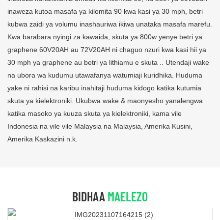
inaweza kutoa masafa ya kilomita 90 kwa kasi ya 30 mph, betri
kubwa zaidi ya volumu inashauriwa ikiwa unataka masafa marefu.
Kwa barabara nyingi za kawaida, skuta ya 800w yenye betri ya
graphene 60V20AH au 72V20AH ni chaguo nzuri kwa kasi hii ya
30 mph ya graphene au betri ya lithiamu e skuta .. Utendaji wake
na ubora wa kudumu utawafanya watumiaji kuridhika. Huduma
yake ni rahisi na karibu inahitaji huduma kidogo katika kutumia
skuta ya kielektroniki. Ukubwa wake & maonyesho yanalengwa
katika masoko ya kuuza skuta ya kielektroniki, kama vile
Indonesia na vile vile Malaysia na Malaysia, Amerika Kusini,
Amerika Kaskazini n.k.
BIDHAA
MAELEZO