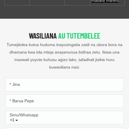
masafa marefu
WASILIANA
AU TUTEMBELEE
Tumejitolea kutoa huduma inayozingatia zaidi na ubora bora na
dhamana kwa kila mteja anayenunua bidhaa zetu. Ikiwa una
maswali yoyote kuhusu agizo lako, tafadhali jisikie huru
kuwasiliana nasi.
Jina
Barua Pepe
Simu/whatsapp
+1