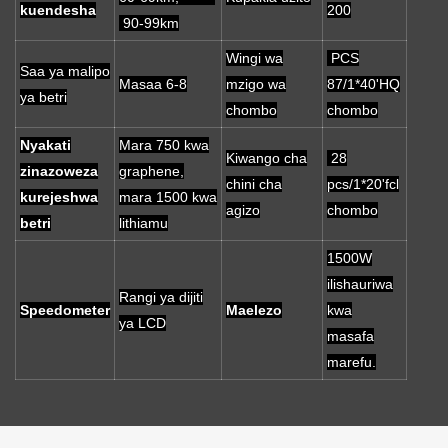
kuendesha
200
90-99km
Wingi wa
PCS
Saa ya malipo
Masaa 6-8
mzigo wa
87/1*40'HQ
ya betri
chombo
chombo
Nyakati
Mara 750 kwa
Kiwango cha
28
zinazoweza
graphene,
chini cha
pcs/1*20'fcl
kurejeshwa
mara 1500 kwa
agizo
chombo
betri
lithiamu
1500W
ilishauriwa
Rangi ya dijiti
Speedometer
Maelezo
kwa
ya LCD
masafa
marefu.