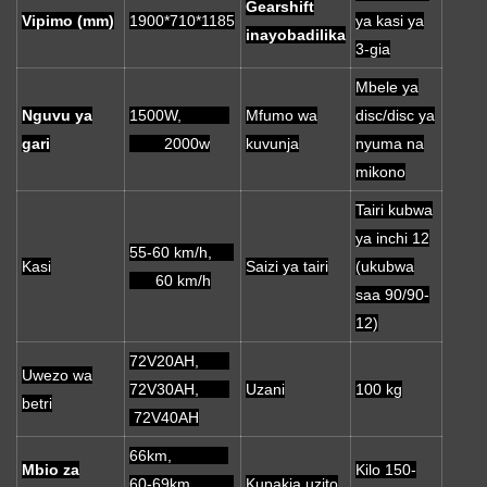
Gearshift
Vipimo (mm)
1900*710*1185
ya kasi ya
inayobadilika
3-gia
Mbele ya
Nguvu ya
1500W,
Mfumo wa
disc/disc ya
gari
2000w
kuvunja
nyuma na
mikono
Tairi kubwa
ya inchi 12
55-60 km/h,
Kasi
Saizi ya tairi
(ukubwa
60 km/h
saa 90/90-
12)
72V20AH,
Uwezo wa
72V30AH,
Uzani
100 kg
betri
72V40AH
66km,
Mbio za
Kilo 150-
60-69km,
Kupakia uzito