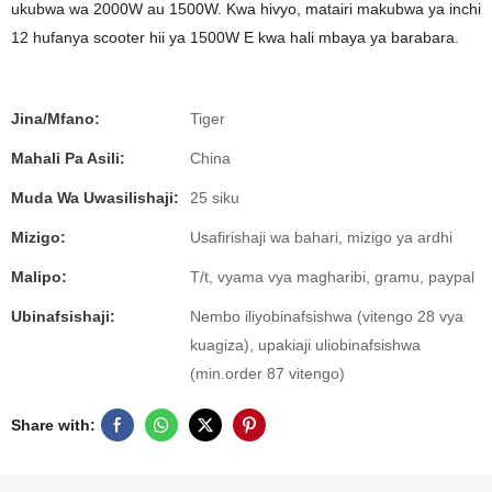
ukubwa wa 2000W au 1500W. Kwa hivyo, matairi makubwa ya inchi
12 hufanya scooter hii ya 1500W E kwa hali mbaya ya barabara.
Jina/Mfano:
Tiger
Mahali Pa Asili:
China
Muda Wa Uwasilishaji:
25 siku
Mizigo:
Usafirishaji wa bahari, mizigo ya ardhi
Malipo:
T/t, vyama vya magharibi, gramu, paypal
Ubinafsishaji:
Nembo iliyobinafsishwa (vitengo 28 vya
kuagiza), upakiaji uliobinafsishwa
(min.order 87 vitengo)
Share with: