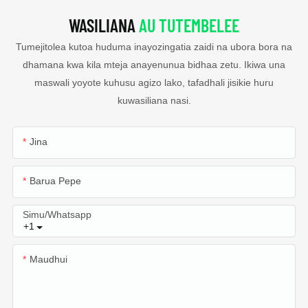
WASILIANA
AU TUTEMBELEE
Tumejitolea kutoa huduma inayozingatia zaidi na ubora bora na
dhamana kwa kila mteja anayenunua bidhaa zetu. Ikiwa una
maswali yoyote kuhusu agizo lako, tafadhali jisikie huru
kuwasiliana nasi.
Jina
Barua Pepe
Simu/whatsapp
+1
Maudhui