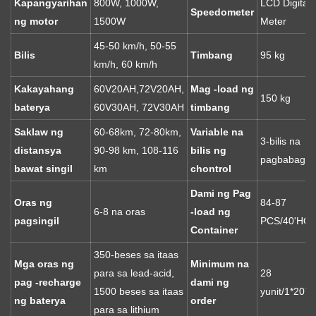
Kapangyarihan
800W, 1000W,
LCD Digital
Speedometer
ng motor
1500W
Meter
45-50 km/h, 50-55
Bilis
Timbang
95 kg
km/h, 60 km/h
Kakayahang
60V20AH,72V20AH,
Mag -load ng
150 kg
baterya
60V30AH, 72V30AH
timbang
Saklaw ng
60-68km, 72-80km,
Variable na
3-bilis na
distansya
90-98 km, 108-116
bilis ng
pagbabago
bawat singil
km
chontrol
Dami ng Pag
Oras ng
84-87
6-8 na oras
-load ng
pagsingil
PCS/40'HQ
Container
350-beses sa itaas
Mga oras ng
Minimum na
para sa lead-acid,
28
pag -recharge
dami ng
1500 beses sa itaas
yunit/1*20'fc
ng baterya
order
para sa lithium