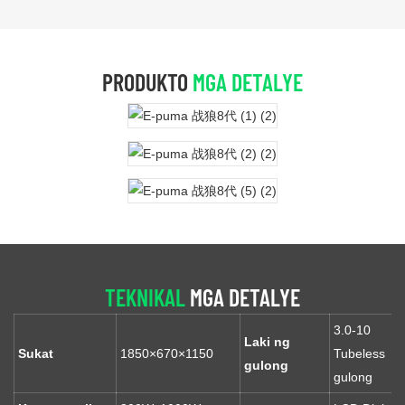
PRODUKTO
MGA DETALYE
TEKNIKAL
MGA DETALYE
3.0-10
Laki ng
Sukat
1850×670×1150
Tubeless
gulong
gulong