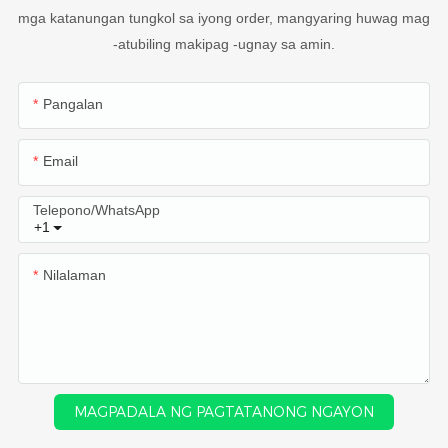
mga katanungan tungkol sa iyong order, mangyaring huwag mag
-atubiling makipag -ugnay sa amin.
Pangalan
Email
Telepono/WhatsApp
+1
Nilalaman
MAGPADALA NG PAGTATANONG NGAYON