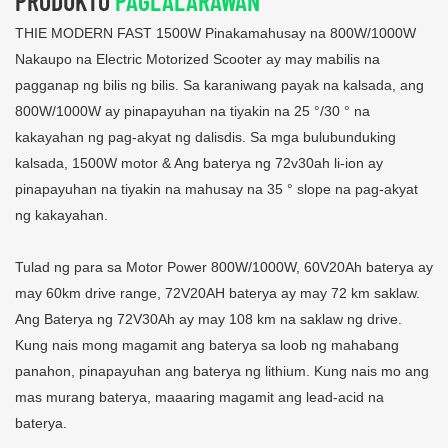
PRODUKTO
PAGLALARAWAN
THIE MODERN FAST 1500W Pinakamahusay na 800W/1000W
Nakaupo na Electric Motorized Scooter ay may mabilis na
pagganap ng bilis ng bilis. Sa karaniwang payak na kalsada, ang
800W/1000W ay ​​pinapayuhan na tiyakin na 25 °/30 ° na
kakayahan ng pag-akyat ng dalisdis. Sa mga bulubunduking
kalsada, 1500W motor & Ang baterya ng 72v30ah li-ion ay
pinapayuhan na tiyakin na mahusay na 35 ° slope na pag-akyat
ng kakayahan.
Tulad ng para sa Motor Power 800W/1000W, 60V20Ah baterya ay
may 60km drive range, 72V20AH baterya ay may 72 km saklaw.
Ang Baterya ng 72V30Ah ay may 108 km na saklaw ng drive.
Kung nais mong magamit ang baterya sa loob ng mahabang
panahon, pinapayuhan ang baterya ng lithium. Kung nais mo ang
mas murang baterya, maaaring magamit ang lead-acid na
baterya.