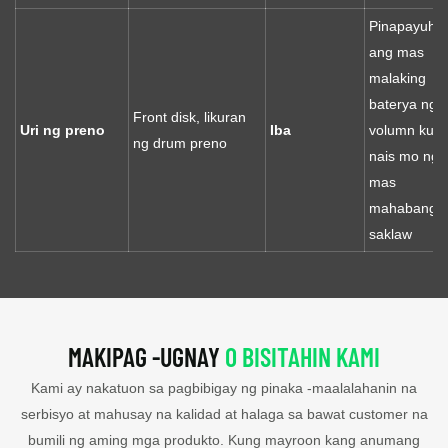
Pinapayuha
ang mas
malaking
baterya ng
Front disk, likuran
Uri ng preno
Iba
volumn kun
ng drum preno
nais mo ng
mas
mahabang
saklaw
MAKIPAG -UGNAY
O BISITAHIN KAMI
Kami ay nakatuon sa pagbibigay ng pinaka -maalalahanin na
serbisyo at mahusay na kalidad at halaga sa bawat customer na
bumili ng aming mga produkto. Kung mayroon kang anumang