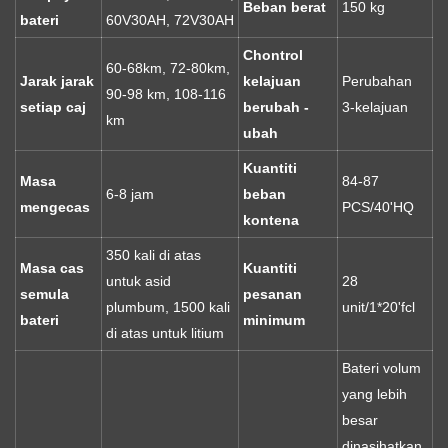
Beban berat
150 kg
bateri
60V30AH, 72V30AH
Chontrol
60-68km, 72-80km,
Jarak jarak
kelajuan
Perubahan
90-98 km, 108-116
setiap caj
berubah -
3-kelajuan
km
ubah
Kuantiti
Masa
84-87
6-8 jam
beban
mengecas
PCS/40'HQ
kontena
350 kali di atas
Masa cas
Kuantiti
untuk asid
28
semula
pesanan
plumbum, 1500 kali
unit/1*20'fcl
bateri
minimum
di atas untuk litium
Bateri volum
yang lebih
besar
dinasihatkan