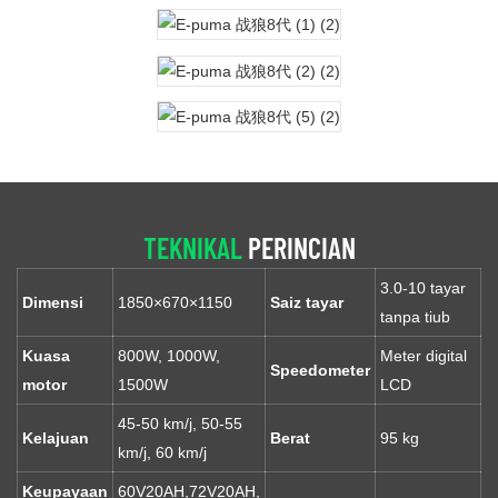
TEKNIKAL
PERINCIAN
3.0-10 tayar
Dimensi
1850×670×1150
Saiz tayar
tanpa tiub
Kuasa
800W, 1000W,
Meter digital
Speedometer
motor
1500W
LCD
45-50 km/j, 50-55
Kelajuan
Berat
95 kg
km/j, 60 km/j
Keupayaan
60V20AH,72V20AH,