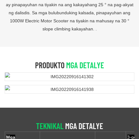
ay pinapayuhan na tiyakin na ang kakayahang 25 ° na pag-akyat
ng dalisdis. Sa mga bulubunduking kalsada, pinapayuhan ang
1000W Electric Motor Scooter na tiyakin na mahusay na 30 °
slope climbing kakayahan. .
PRODUKTO
MGA DETALYE
TEKNIKAL
MGA DETALYE
Mga
3-gea