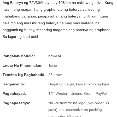
Ang Baterya ng 72V30Ah ay may 108 km na saklaw ng drive. Kung
nais mong magamit ang grapheneto ng baterya sa loob ng
mahabang panahon, pinapayuhan ang baterya ng lithium. Kung
nais mo ang mas murang baterya na may mas matagal na
paggamit ng buhay, maaaring magamit ang baterya ng graphene.
Sa lugar ng lead-acid.
Pangalan/Modelo:
bawa't4
Lugar Ng Pinagmulan:
Tsina
Termino Ng Paghahatid:
25 araw
Kargamento:
Dagat ng dagat, kargamento ng lupa
Pagbabayad:
T/T, Western Unions, Gram, PayPal
Pagpapasadya:
Na -customize na logo (min order 30
yunit), na -customize na packing
(min.order 90 yunit)