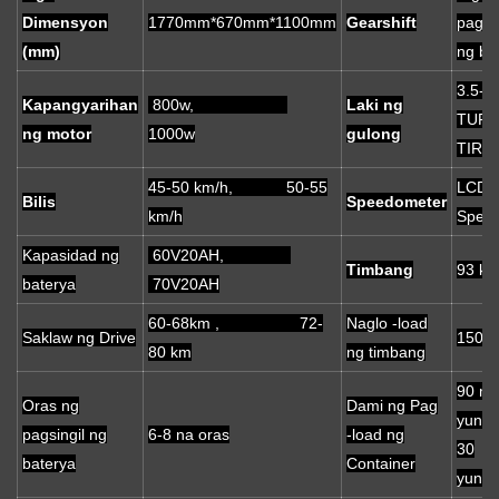
Dimensyon
1770mm*670mm*1100mm
Gearshift
pagb
(mm)
ng bil
3.5-1
Kapangyarihan
800w,
Laki ng
TURE
ng motor
1000w
gulong
TIRE
45-50 km/h, 50-55
LCD D
Bilis
Speedometer
km/h
Spee
Kapasidad ng
60V20AH,
Timbang
93 kg
baterya
70V20AH
60-68km , 72-
Naglo -load
Saklaw ng Drive
150 k
80 km
ng timbang
90 m
Oras ng
Dami ng Pag
yunit/
pagsingil ng
6-8 na oras
-load ng
30
baterya
Container
yunit/