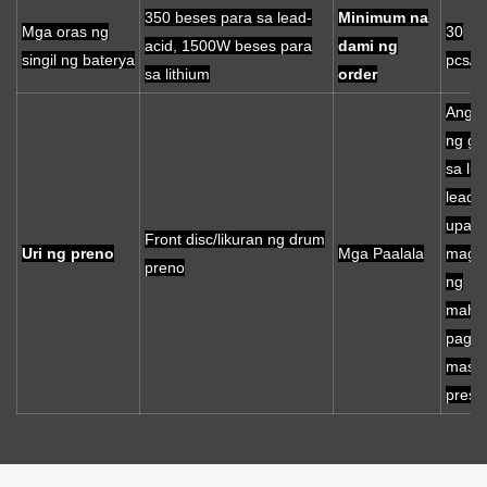
350 beses para sa lead-
Minimum na
Mga oras ng
30
acid, 1500W beses para
dami ng
singil ng baterya
pcs/1*
sa lithium
order
Ang b
ng gr
sa lu
lead-
upan
Front disc/likuran ng drum
Uri ng preno
Mga Paalala
magh
preno
ng
maha
pagga
mas 
presy