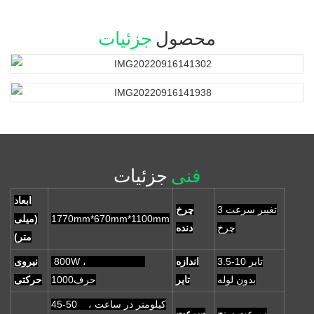
محصول
جزئیات
فنی
جزئیات
ابعاد
تغییر سرعت 3
چرخ
1770mm*670mm*1100mm
(میلی
چرخ
دنده
متر)
3.5-10 تایر
اندازه
800W ،
نیروی
بدون لوله
تایر
حرف1000
حرکتی
45-50 کیلومتر در ساعت ،
سرعت سنج
سرعت