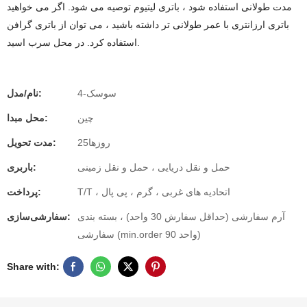
مدت طولانی استفاده شود ، باتری لیتیوم توصیه می شود. اگر می خواهید
باتری ارزانتری با عمر طولانی تر داشته باشید ، می توان از باتری گرافن
استفاده کرد. در محل سرب اسید.
سوسک-4
نام/مدل:
چین
محل مبدا:
روزها25
مدت تحویل:
حمل و نقل دریایی ، حمل و نقل زمینی
باربری:
T/T ، اتحادیه های غربی ، گرم ، پی پال
پرداخت:
آرم سفارشی (حداقل سفارش 30 واحد) ، بسته بندی
سفارشی‌سازی:
سفارشی (min.order 90 واحد)
Share with: