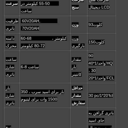
50-55 کیلومتر در
سرعت
دیجیتال LCD
سنج
ساعت
60V20AH,
ظرفیت
کلوت93
وزن
70V20AH
باتری
وزن
60-68 کیلومتر ،
دامنه
کلوت150
بارگیری
72-80 کیلومتر
محرک
90
مقدار
ساعت
واحد/1*40'HQ
بار
6-8 ساعت
شارژ
، 30
کانتینر
باتری
واحد/1*20'FCL
حداقل
بار
350 بار برای اسید سرب ،
30 pc/1*20'fcl
مقدار
شارژ
1500 وات برای لیتیوم
سفارش
باتری
باتری گرافن به
جای اسید
سرب به دنبال
نوع