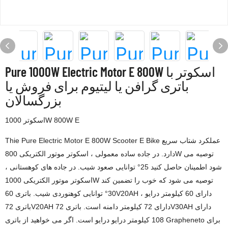
Pure 1000W Electric Motor E 800W اسکوتر با
باتری گرافن یا لیتیوم برای فروش یا
بزرگسالان
اسکوتر 1000W 800W E
Thie Pure Electric Motor E 800W Scooter E Bike عملکرد شتاب سریع
دارد. در جاده ساده معمولی ، اسکوتر موتور الکتریکی 800W توصیه می
شود اطمینان حاصل کنید 25° توانایی صعود شیب. در جاده های کوهستانی ،
اسکوتر موتور الکتریکی 1000W توصیه می شود که خوب را تضمین کند
30° توانایی کوهنوردی شیب. باتری 60V20AH دارای 60 کیلومتر درایو ،
باتری 72V20AH دارای 72 کیلومتر دامنه است. باتری 72V30AH دارای
108 کیلومتر درایو درایو است. اگر می خواهید از باتری Grapheneto برای