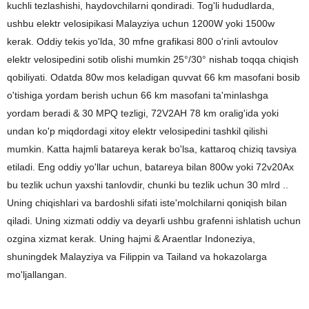
kuchli tezlashishi, haydovchilarni qondiradi. Tog'li hududlarda,
ushbu elektr velosipikasi Malayziya uchun 1200W yoki 1500w
kerak. Oddiy tekis yo'lda, 30 mfne grafikasi 800 o'rinli avtoulov
elektr velosipedini sotib olishi mumkin 25°/30° nishab toqqa chiqish
qobiliyati. Odatda 80w mos keladigan quvvat 66 km masofani bosib
o'tishiga yordam berish uchun 66 km masofani ta'minlashga
yordam beradi & 30 MPQ tezligi, 72V2AH 78 km oralig'ida yoki
undan ko'p miqdordagi xitoy elektr velosipedini tashkil qilishi
mumkin. Katta hajmli batareya kerak bo'lsa, kattaroq chiziq tavsiya
etiladi. Eng oddiy yo'llar uchun, batareya bilan 800w yoki 72v20Ax
bu tezlik uchun yaxshi tanlovdir, chunki bu tezlik uchun 30 mlrd ..
Uning chiqishlari va bardoshli sifati iste'molchilarni qoniqish bilan
qiladi. Uning xizmati oddiy va deyarli ushbu grafenni ishlatish uchun
ozgina xizmat kerak. Uning hajmi & Araentlar Indoneziya,
shuningdek Malayziya va Filippin va Tailand va hokazolarga
mo'ljallangan.