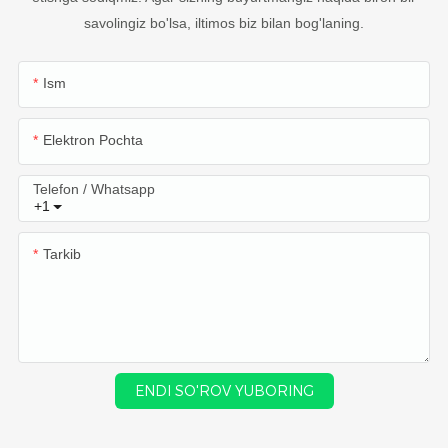
savolingiz bo'lsa, iltimos biz bilan bog'laning.
Ism
Elektron Pochta
Telefon / Whatsapp
+1
Tarkib
ENDI SO'ROV YUBORING