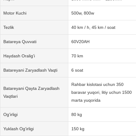
Motor Kuchi
500w, 800w
Tezlik
40 km / h, 45 km / soat
Batareya Quvvati
60V20AH
Haydash Oralig'i
70 km
Batareyani Zaryadlash Vaqti
6 soat
Rahbar kislotasi uchun 350
Batareyani Qayta Zaryadlash
baravar yuqori, litiy uchun 1500
Vaqtlari
marta yuqorida
Og'irligi
80 kg
Yuklash Og'irligi
150 kg