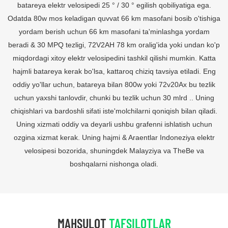
batareya elektr velosipedi 25 ° / 30 ° egilish qobiliyatiga ega.
Odatda 80w mos keladigan quvvat 66 km masofani bosib o'tishiga
yordam berish uchun 66 km masofani ta'minlashga yordam
beradi & 30 MPQ tezligi, 72V2AH 78 km oralig'ida yoki undan ko'p
miqdordagi xitoy elektr velosipedini tashkil qilishi mumkin. Katta
hajmli batareya kerak bo'lsa, kattaroq chiziq tavsiya etiladi. Eng
oddiy yo'llar uchun, batareya bilan 800w yoki 72v20Ax bu tezlik
uchun yaxshi tanlovdir, chunki bu tezlik uchun 30 mlrd .. Uning
chiqishlari va bardoshli sifati iste'molchilarni qoniqish bilan qiladi.
Uning xizmati oddiy va deyarli ushbu grafenni ishlatish uchun
ozgina xizmat kerak. Uning hajmi & Araentlar Indoneziya elektr
velosipesi bozorida, shuningdek Malayziya va TheBe va
boshqalarni nishonga oladi.
MAHSULOT
TAFSILOTLAR