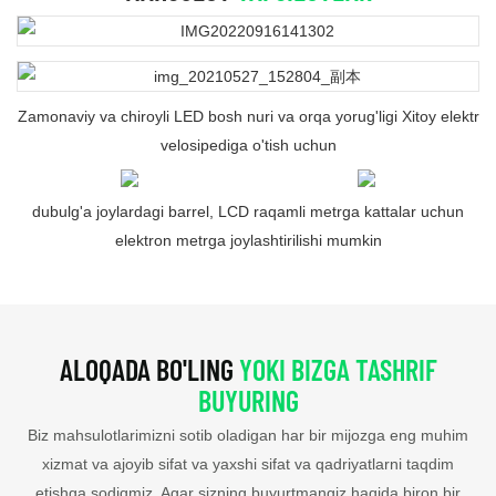
Zamonaviy va chiroyli LED bosh nuri va orqa yorug'ligi Xitoy elektr
velosipediga o'tish uchun
dubulg'a joylardagi barrel, LCD raqamli metrga kattalar uchun
elektron metrga joylashtirilishi mumkin
ALOQADA BO'LING
YOKI BIZGA TASHRIF
BUYURING
Biz mahsulotlarimizni sotib oladigan har bir mijozga eng muhim
xizmat va ajoyib sifat va yaxshi sifat va qadriyatlarni taqdim
etishga sodiqmiz. Agar sizning buyurtmangiz haqida biron bir