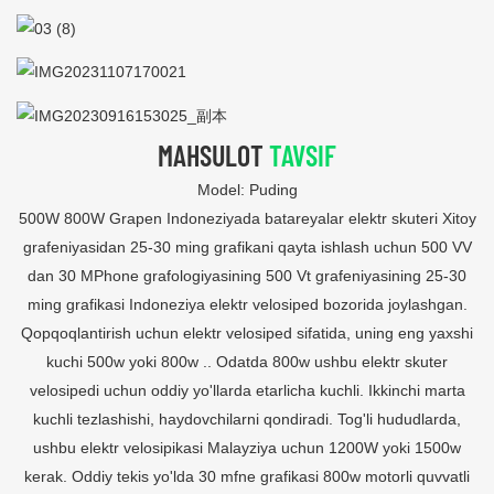
MAHSULOT
TAVSIF
Model: Puding
500W 800W Grapen Indoneziyada batareyalar elektr skuteri Xitoy
grafeniyasidan 25-30 ming grafikani qayta ishlash uchun 500 VV
dan 30 MPhone grafologiyasining 500 Vt grafeniyasining 25-30
ming grafikasi Indoneziya elektr velosiped bozorida joylashgan.
Qopqoqlantirish uchun elektr velosiped sifatida, uning eng yaxshi
kuchi 500w yoki 800w .. Odatda 800w ushbu elektr skuter
velosipedi uchun oddiy yo'llarda etarlicha kuchli. Ikkinchi marta
kuchli tezlashishi, haydovchilarni qondiradi. Tog'li hududlarda,
ushbu elektr velosipikasi Malayziya uchun 1200W yoki 1500w
kerak. Oddiy tekis yo'lda 30 mfne grafikasi 800w motorli quvvatli