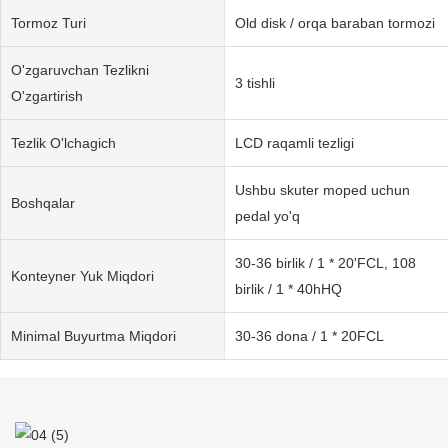
Tormoz Turi
Old disk / orqa baraban tormozi
O'zgaruvchan Tezlikni
3 tishli
O'zgartirish
Tezlik O'lchagich
LCD raqamli tezligi
Ushbu skuter moped uchun
Boshqalar
pedal yo'q
30-36 birlik / 1 * 20'FCL, 108
Konteyner Yuk Miqdori
birlik / 1 * 40hHQ
Minimal Buyurtma Miqdori
30-36 dona / 1 * 20FCL