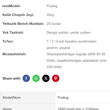
Ism/Model:
Puding
Kelib Chiqish Joyi:
Xitoy
Yetkazib Berish Muddati:
25 kunlar
Yuk Tashish:
Dengiz yuklari, yerlar yuklari
To'lov:
T / T, G'arb kasaba uyushmalari,
gramm, paypal
Moslashtirish:
Shaxsiylashtirilgan logotip (MIN 30-36
birlik), naqdlashtirilgan qadoqlash (min.
108 birlik)
Share with:
Model/Nom
Puding
Hajmi
1650 mm0 mm × 1150mm