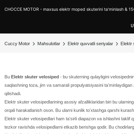
CHOCCE MOTOR - maxsus elektr moped skuterini ta'minlash & 150
U
Cuccy Motor
Mahsulotlar
Elektr quvvatli seriyalar
Elektr
Bu
Elektr skuter velosiped
- bu skuterning qulayligini velosipednin
saqlashning toza, jim va samarali propulyatsiyasini ta'minlaydigan
qilishadi.
Elektr skuter velosipedlarining asosiy afzalliklaridan biri bu ularning
orqali harakatlanish oson. Bu ularni kunlik to'xtashga qarshi kuras
Elektr skuter velosipedlari ham ta'sirli diapazon va ishlashni taklif 
tezkor ravishda velosipedlarni etkazib berishga qodir. Bu chodirla