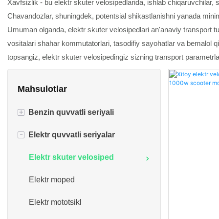
Xavfsizlik - bu elektr skuter velosipedlarida, ishlab chiqaruvchilar, 
Chavandozlar, shuningdek, potentsial shikastlanishni yanada minimall
Umuman olganda, elektr skuter velosipedlari an'anaviy transport turla
vositalari shahar kommutatorlari, tasodifiy sayohatlar va bemalol qid
topsangiz, elektr skuter velosipedingiz sizning transport parametrl
Mahsulotlar
+
Benzin quvvatli seriyali
-
Elektr quvvatli seriyalar
Benzin skutkasi
Benzin poygasi mototsikl
Elektr skuter velosiped
Benzin moped
Elektr moped
Benzinli mototsikl & Yo'lsiz
Elektr mototsikl