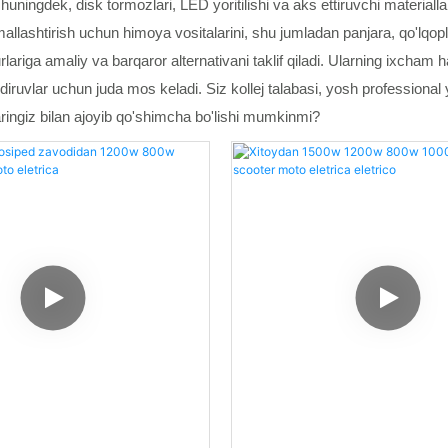
shuningdek, disk tormozlari, LED yoritilishi va aks ettiruvchi materiall
ashtirish uchun himoya vositalarini, shu jumladan panjara, qo'lqoplar, 
riga amaliy va barqaror alternativani taklif qiladi. Ularning ixcham ha
iruvlar uchun juda mos keladi. Siz kollej talabasi, yosh professional y
aringiz bilan ajoyib qo'shimcha bo'lishi mumkinmi?