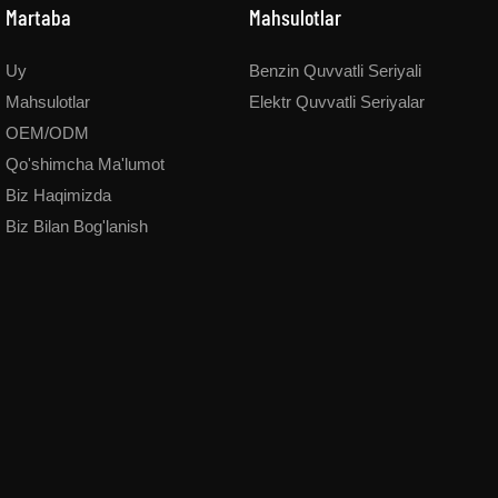
Martaba
Mahsulotlar
 tekis yo'llarda etarlicha kuchli
yaxshi tanlovdir. Odatda eng ilg'o
ikda ko'tarilish qobiliyatini taklif
oddiy yo'llarda etarlicha kuchli bo'
Uy
Benzin Quvvatli Seriyali
 Vt skuter elektrini soatiga 30
qiyalikda ko'tarilish qobiliyatini takl
Mahsulotlar
Elektr Quvvatli Seriyalar
 ettiradi. Uning ikkinchi marta
"800 Vt elektr moto skuterni soati
OEM/ODM
i haydovchilarni qoniqtiradi, . Bu
tezlikda" aks ettiradi. Uning ikkin
Qo'shimcha Ma'lumot
ped skuter uning kichikroq aqlli
tezlashishi haydovchilarni qoniqtira
Biz Haqimizda
arab shahar elektr skuteri deb
hududlarda 1200 Vt quvvatga ega 
Biz Bilan Bog'lanish
60v 800w skuter electric.with
aqlli tanasi o'lchamiga qarab etarl
asi 60V20AH 60-68 km masofani
Odatda 60v 800w elektr motorli s
tezlikni taklif qilishi mumkin.
60V20AH batareyasi bilan 800w 
q masofani xohlas
mos keladigan 60-68 km masofani
soat tezlikda taklif