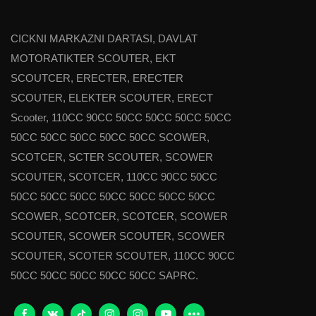
ega skuter elektr
bo'lib, 25 ° qiyal
CICKNI MARKAZNI DARTASI, DAVLAT
qiladi va bu "800
MOTORATIKTER SCOUTER, EKT
mil tezlikda" aks
SCOUTCER, ERECTER, ERECTER
kuchli tezlashish
SCOUTER, ELEKTER SCOUTER, ERECT
kichik elektr mo
Scooter, 110CC 90CC 50CC 50CC 50CC 50CC
tanasi hajmiga q
50CC 50CC 50CC 50CC 50CC SCOWER,
ataladi. Odatda 
SCOTCER, SCTER SCOUTER, SCOWER
grafen batarey
SCOUTER, SCOTCER, 110CC 90CC 50CC
va 30 mil / soat 
50CC 50CC 50CC 50CC 50CC 50CC 50CC
Agar siz uzoqro
SCOWER, SCOTCER, SCOTCER, SCOWER
SCOUTER, SCOWER SCOUTER, SCOWER
SCOUTER, SCOTER SCOUTER, 110CC 90CC
50CC 50CC 50CC 50CC 50CC SAPRC.