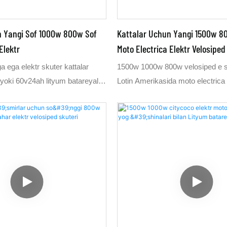
gizga binoan OEMga yetkazib
talabingizga binoan OEMga yetka
n Yangi Sof 1000w 800w Sof
Kattalar Uchun Yangi 1500w 
Elektr
Moto Electrica Elektr Velosiped
 ega elektr skuter kattalar
1500w 1000w 800w velosiped e sc
oki 60v24ah lityum batareyali
Lotin Amerikasida moto electrica
terni tanlash tavsiya etiladi.
electrica deb ham ataladi. Ushbu 
,80 m, o'rta o'lchamli, yangi 800
velosiped e scooter uzunligi 1,8 
uchli, shuning uchun bu elektr
ayolga mos keladi. 1000w scooter
 yaxshi tanlovdir va tezligi
moto 800w scooter bo'ladimi, ikk
800 Vt quvvatga ega skuter
yaxshi boshlash tezlashuviga ega,
ityum batareya skuterning 60-
hududlarda velosiped e scooter
osib o'tishini kafolatlaydi.
kerak; umumiy tekislikdagi yo'lda
 batareya 72-82 km masofani
quvvatga ega skuter 25 ° nishabga
kafolatlaydi. 60v20ah lityum
qobiliyatini ta'minlash uchun tavsi
r skuter erkak yoki ayol
Vt skuter 30 ° qiyalikda ko'tarilish 