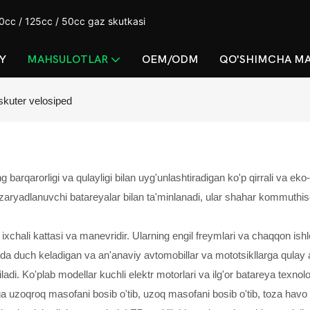
cc / 125cc / 50cc gaz skutkasi
Y
MAHSULOTLAR
OEM/ODM
QO'SHIMCHA M
 skuter velosiped
g barqarorligi va qulayligi bilan uyg'unlashtiradigan ko'p qirrali va ek
 zaryadlanuvchi batareyalar bilan ta'minlanadi, ular shahar kommuthis
 ixchali kattasi va manevridir. Ularning engil freymlari va chaqqon ishlov
hda duch keladigan va an'anaviy avtomobillar va mototsikllarga qulay al
qiladi. Ko'plab modellar kuchli elektr motorlari va ilg'or batareya texno
rga uzoqroq masofani bosib o'tib, uzoq masofani bosib o'tib, toza havo