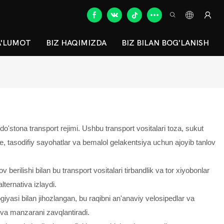
A'LUMOT
BIZ HAQIMIZDA
BIZ BILAN BOG'LANISH
o-do'stona transport rejimi. Ushbu transport vositalari toza, sukut
e, tasodifiy sayohatlar va bemalol gelakentsiya uchun ajoyib tanlov
 berilishi bilan bu transport vositalari tirbandlik va tor xiyobonlar
ternativa izlaydi.
logiyasi bilan jihozlangan, bu raqibni an'anaviy velosipedlar va
 va manzarani zavqlantiradi.