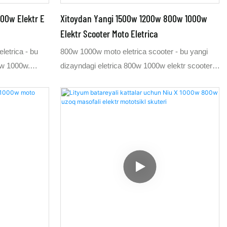
00w Elektr E
Xitoydan Yangi 1500w 1200w 800w 1000w
Elektr Scooter Moto Eletrica
letrica - bu
800w 1000w moto eletrica scooter - bu yangi
00w 1000w.
dizayndagi eletrica 800w 1000w elektr scooter.
0w bizning
Ushbu eletrica 1000w 800w scooter bizning
da ishlab
Xitoy elektr velosiped fabrikamizda ishlab
chiroyli
chiqarilgan. Eletrico scooter rangini
i qidirmaydi.
o'zgartiruvchi maxsus LED chiroq bilan
oterini 800w
o'rnatilgan bo'lib, bu uni yanada hashamatli
arish mumkin.
ko'rinishga keltiradi. Eletrica 1000w scooterni
2 km tezlikda
800w 1200w 1500w ga ham ishlab chiqarish
i. Agar sizning
mumkin. Agar sizning bozoringiz soatiga 32 km
a 800w ga
tezlikda 1000w ga muhtoj bo'lsa, bu yaxshi.
 so'z bilan
Agar sizning bozoringiz soatiga 45 km tezlikda
izni sizning
800w ga muhtoj bo'lsa, bu ham yaxshi. Bir so'z