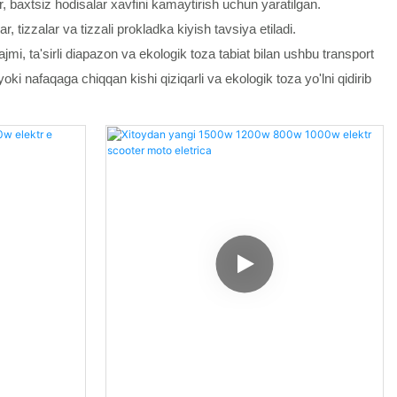
ar, baxtsiz hodisalar xavfini kamaytirish uchun yaratilgan.
tizzalar va tizzali prokladka kiyish tavsiya etiladi.
jmi, ta'sirli diapazon va ekologik toza tabiat bilan ushbu transport
oki nafaqaga chiqqan kishi qiziqarli va ekologik toza yo'lni qidirib