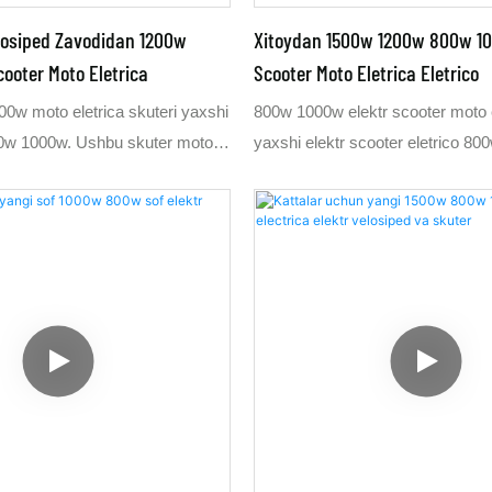
elosiped Zavodidan 1200w
Xitoydan 1500w 1200w 800w 10
ooter Moto Eletrica
Scooter Moto Eletrica Eletrico
w moto eletrica skuteri yaxshi
800w 1000w elektr scooter moto e
00w 1000w. Ushbu skuter motor
yaxshi elektr scooter eletrico 8
00w bizning Xitoy elektr
Ushbu scooter eletrica 1000w 80
kamizda ishlab chiqarilgan. Moto
Xitoy elektr velosiped fabrikamiz
00w skuteri chiroyli ko'rinishga
chiqarilgan. Moto eletrica scooter 
amatni qidirmaydi. Moto
ko'rinishga ega, ammo hashamatn
000w skuteri 1200w ga va 60
Eletrica eletrico 1000w elektr sco
 ham ishlab chiqarilishi
1200w 1500w ga ham ishlab chiq
zning bozoringiz 32 km/soat
Agar sizning bozoringiz soatiga 3
ga muhtoj bo'lsa, bu yaxshi.
1000w ga muhtoj bo'lsa, bu yaxsh
zoringiz 45 km/soat tezlikda
bozoringiz soatiga 45 km tezlikd
bo'lsa, bu ham yaxshi. Bir so'z
muhtoj bo'lsa, bu ham yaxshi. Bir
 biz sizning buyurtmangizni
aytganda, biz sizning buyurtmang