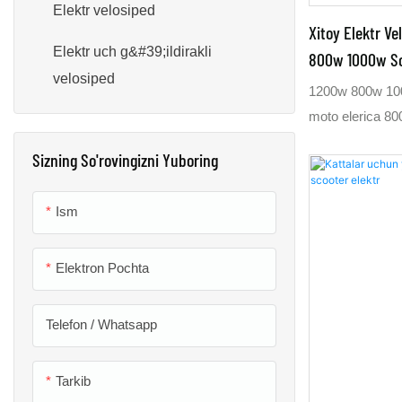
Elektr velosiped
Xitoy Elektr V
Elektr uch g&#39;ildirakli
800w 1000w Sc
velosiped
1200w 800w 1000
moto elerica 8
eletrica 1000w 8
Sizning So'rovingizni Yuboring
velosiped fabri
eletrica 1000w 8
Ism
ega, ammo hash
eletrica 800w 1
km/soat tezlikka
Elektron Pochta
mumkin. Agar si
tezlikda 1000w 
Telefon / Whatsapp
Agar sizning bo
800w ga muhtoj 
Tarkib
bilan aytganda,