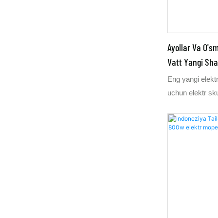
haydovchilar to
Ayollar Va O's
Vatt Yangi Sha
Eng yangi elektr
uchun elektr sku
elektr scooter k
tezligi 40 km / 
sifatida dilerlar
grafen yoki lity
mumkin. 800w 60
mil / soat tezlikk
soat bo'lgan 60 
ko'pchilik bozor
mil / soat tezlik