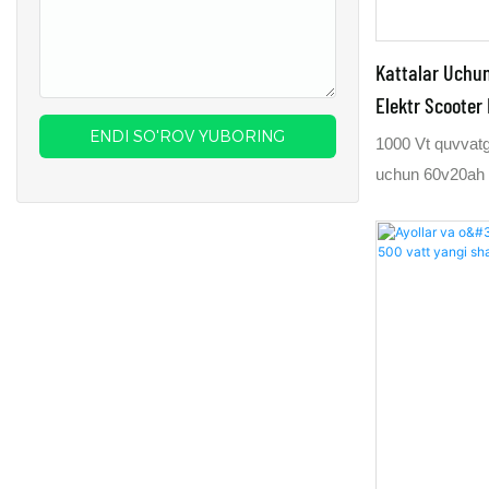
sizning talabin
beramiz.
Kattalar Uchu
Elektr Scooter 
ENDI SO'ROV YUBORING
1000 Vt quvvatga
uchun 60v20ah y
800 Vt elektr sku
Uning uzunligi 1
Vt skuter juda k
skuter uchun eng
soatiga 45 km. 
uchun 60v20ah l
70 km masofani b
60v24ah lityum
bosib o'tishini 
batareyali elekt