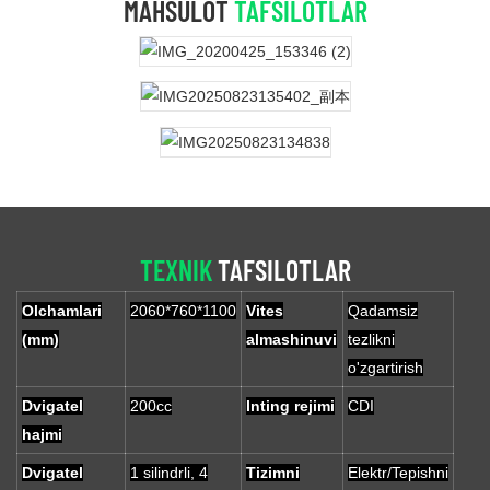
MAHSULOT
TAFSILOTLAR
TEXNIK
TAFSILOTLAR
Olchamlari
2060*760*1100
Vites
Qadamsiz
(mm)
almashinuvi
tezlikni
o'zgartirish
Dvigatel
200cc
Inting rejimi
CDI
hajmi
Dvigatel
1 silindrli, 4
Tizimni
Elektr/Tepishni