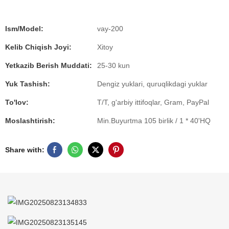
Ism/Model:
vay-200
Kelib Chiqish Joyi:
Xitoy
Yetkazib Berish Muddati:
25-30 kun
Yuk Tashish:
Dengiz yuklari, quruqlikdagi yuklar
To'lov:
T/T, g'arbiy ittifoqlar, Gram, PayPal
Moslashtirish:
Min.Buyurtma 105 birlik / 1 * 40'HQ
Share with: