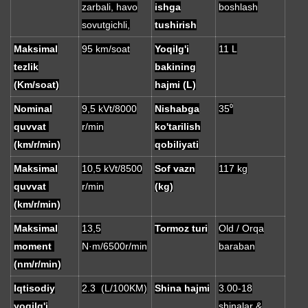
zarbali, havo
ishga
boshlash
sovutgichli,
tushirish
Maksimal
95 km/soat
Yoqilg'i
11 L
tezlik
bakining
(Km/soat)
hajmi (L)
Nominal
9,5 kVt/8000
Nishabga
35⁰
quvvat
r/min
ko'tarilish
(km/r/min)
qobiliyati
Maksimal
10,5 kVt/8500
Sof vazn
117 kg
quvvat
r/min
(kg)
(km/r/min)
Maksimal
13,5
Tormoz turi
Old / Orqa
moment
N·m/6500r/min
baraban
(nm/r/min)
Iqtisodiy
2.3 (L/100KM)
Shina hajmi
3.00-18
yoqilg'i
shinalar &