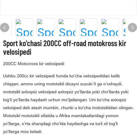
Sport ko'chasi 200CC off-road motokross kir
velosipedi
200CC Motocross kir velosipedi
Ushbu 200cc kir velosipedi honda ko'cha velosipedidan kelib
chiqqan, ammo uning mototsikli dizayni suzuki II ga o'xshaydi,
mototsikl axloqsiz velosiped axloqsiz yo'llarda yoki cho'llarda yoki
tog'li yo'llarda haydash uchun mo'ljallangan. Uni ko'cha axloqsiz
velosiped deb atash mumkin, chunki u ko'cha mototsiklidan olingan.
Mototsikl mototsikli sifatida u Afrika mamlakatlaridagi yomon
yo'llarga, o'rta sharqdagi cho'lda haydashga va turli xil tog'li
yo'llarga mos keladi.