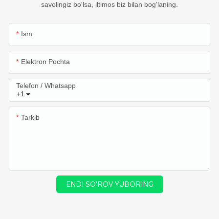
savolingiz bo'lsa, iltimos biz bilan bog'laning.
Ism
Elektron Pochta
Telefon / Whatsapp
+1
Tarkib
ENDI SO'ROV YUBORING