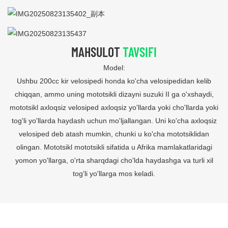
MAHSULOT
TAVSIFI
Model:
Ushbu 200cc kir velosipedi honda ko'cha velosipedidan kelib
chiqqan, ammo uning mototsikli dizayni suzuki II ga o'xshaydi,
mototsikl axloqsiz velosiped axloqsiz yo'llarda yoki cho'llarda yoki
tog'li yo'llarda haydash uchun mo'ljallangan. Uni ko'cha axloqsiz
velosiped deb atash mumkin, chunki u ko'cha mototsiklidan
olingan. Mototsikl mototsikli sifatida u Afrika mamlakatlaridagi
yomon yo'llarga, o'rta sharqdagi cho'lda haydashga va turli xil
tog'li yo'llarga mos keladi.