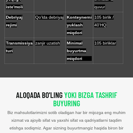
iste'moli
quvur
Debriyaj
Qo'lda debriyaj
Konteynerni
105 birlik /
rejimi
yuklash
40'HQ
miqdori
Transmissiya
zanjir uzatish
Minimal
105 birliklar
turi
buyurtma
miqdori
ALOQADA BO'LING
YOKI BIZGA TASHRIF
BUYURING
Biz mahsulotlarimizni sotib oladigan har bir mijozga eng muhim
xizmat va ajoyib sifat va yaxshi sifat va qadriyatlarni taqdim
etishga sodiqmiz. Agar sizning buyurtmangiz haqida biron bir