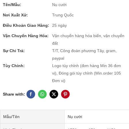
Tên/Mẫu:
Nụ cười
Nơi Xuất Xứ:
Trung Quốc
Điều Khoản Giao Hàng:
25 ngày
Vận Chuyển Hàng Hóa:
Vận chuyển hàng hóa biển, vận chuyển
đất
Sự Chi Trả:
T/T, Công đoàn phương Tây, gram,
paypal
Tùy Chỉnh:
Logo tùy chỉnh (đơn hàng Min 36 đơn
vị), Đóng gói tùy chỉnh (Min.order 105
Đơn vị)
Share with:
Mẫu/Tên
Nụ cười