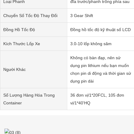
Loại Phanh
đĩa trước/phanh trống phía sau
Chuyển Số Tốc Độ Thay Đổi
3 Gear Shift
Đồng Hồ Tốc Độ
Đồng hồ tốc độ kỹ thuật số LCD
Kích Thước Lốp Xe
3.0-10 lốp không săm
Không có bàn đạp, nên sử
dụng pin lithium nếu bạn muốn
Người Khác
chọn pin di động và thời gian sử
dụng pin dài
Số Lượng Hàng Hóa Trong
36 đơn vị/1*20FCL, 105 đơn
Container
vị/1*40'HQ