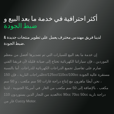
أكثر احترافية في خدمة ما بعد البيع و
ضبط الجودة
لدينا فريق مهندس محترف يعمل على تطوير منتجات جديدة &
ضبط الجودة.
إن خدمة ما بعد البيع للسيارات التي تم تصديرها أفضل من معظم
الموردين ، فإن سياراتنا الكهربائية تحتاج إلى صيانة قليلة لأن فريقنا الفني
صارم على تفاصيل تجميع الدراجات الكهربائية للدراجات.
أما بالنسبة
للدراجات النارية ، فإن 150cc/125cc/110cc/100cc مستقرة عالية الجودة
، نحن أيضًا ماهرون مع إنتاج دراجة غازات 50 سم مكعب ، و 50 سم
مكعب ، بالإضافة إلى 50 سم مكعب من الغاز.
في أمريكا الجنوبية ، لدينا
العديد من التجار الذين يستوردون 110cc 90cc 70cc 50cc دراجة نارية
غاز من Cuccy Motor.