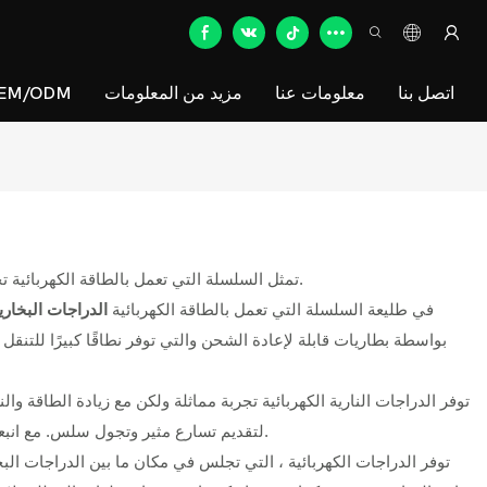
اتصل بنا
معلومات عنا
مزيد من المعلومات
EM/ODM
تمثل السلسلة التي تعمل بالطاقة الكهربائية تحولًا ثوريًا نحو وسائل النقل المستدامة والصديقة للبيئة. هذه المجموعة المتنوعة من المركبات تسخر قوة الكهرباء لتقديم أداء نظيف وهادئ وفعال.
في طليعة السلسلة التي تعمل بالطاقة الكهربائية
الدراجات البخاري
بواسطة بطاريات قابلة لإعادة الشحن والتي توفر نطاقًا كبيرًا للتنق
توفر الدراجات النارية الكهربائية تجربة مماثلة ولكن مع زيادة الطاقة وال
لتقديم تسارع مثير وتجول سلس. مع انبعاثات الصفر وتلوث الضوضاء المنخفض ، فإن الدراجات النارية الكهربائية هي الخيار الأمثل للركاب الواعيين بيئياً الذين يرفضون التسوية على الأداء.
توفر الدراجات الكهربائية ، التي تجلس في مكان ما بين الدراجات البخاري