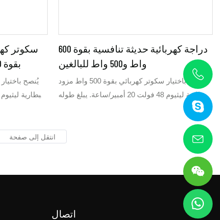
دراجة كهربائية حديثة تنافسية بقوة 600
سكوتر كهر
واط و500 واط للبالغين
بقوة 600 واط أو 500 واط للبالغين
يُنصح باختيار سكوتر كهربائي بقوة 500 واط مزود
ببطارية ليثيوم 48 فولت 20 أمبير/ساعة. يبلغ طوله
1.60 متر، وهو ليس كبيرًا، لذا يُعد سكوتر 500 واط
الخيار الأمثل له. تصل سرعته إلى 32 أو 40 كم/
ساعة، وتضمن بطارية الليثيوم 48 فولت 24 أمبير/
ساعة مدى أطول يصل إلى 72 كم. يتميز هذا
السكوتر الكهربائي المزود ببطارية ليثيوم 48 فولت
20 أمبير/ساعة بسعر تنافسي مقارنةً بمعظم
20 أمب
السكوترات الكهربائية الأخرى بقوة 500 و600 واط.
حجمه مناسب للمراهقين أو السائقات.
حجمه مناسب للمراهقين أو السائقات.
اتصال