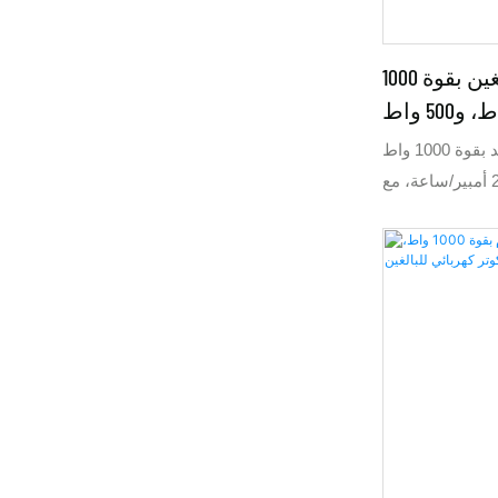
سكوتر كهربائي جديد للبالغين بقوة 1000
يُنصح باختيار سكوتر كهربائي جديد بقوة 1000 واط
مزود ببطارية ليثيوم 48 فولت 20 أمبير/ساعة، مع
خيارات أخرى مثل محركات 500 واط، 600 واط، أو
وله 1.65 متر، وهو ليس كبيرًا، لذا
6 واط أو 500 واط الخيار الأمثل لهذه
ة. تصل سرعته إلى 40 كم/ساعة مع محرك
600 واط. تضمن بطارية الليثيوم 48 فولت 24 أمبير/
وتر 600 واط أو 500 واط مدى يتراوح بين
69 و70 كم. يتميز هذا السكوتر الكهربائي 48 فولت
المزود ببطارية ليثيوم 48 فولت 20 أمبير/ساعة
ترات الكهربائية
يجعله مناسبًا للسائقين