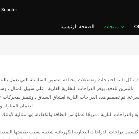
CUCCY MOTOR - توفير سكوت
O
منتجات
الصفحة الرئيسية
 ، كل تلبية احتياجات وتفضيلات مختلفة. تتضمن السلسلة التي تعمل بال
البنزين للدفع. يوفر الدراجات البخارية الغازية ، على سبيل المثال ، وسيلة نقل مريحة وفعالة من حيث التكلفة للتنقل القصير والملاحة الحضرية.
سرعة. تم تصميم هذه الدراجات النارية لعشاق السباق ، وتتميز بمحركات عالية
لضمان المناولة والتسارع المثلى. هم التعبير النهائي عن براعة رياضة السيارات والهندسة.
والدراجات النارية ، مزيجًا عمليًا من الطاقة والكفاءة. إنها مثالية لأولئك 
ة ، اكتسبت دراجات الدراجات البخارية الكهربائية شعبية بسبب طبيعتها الص