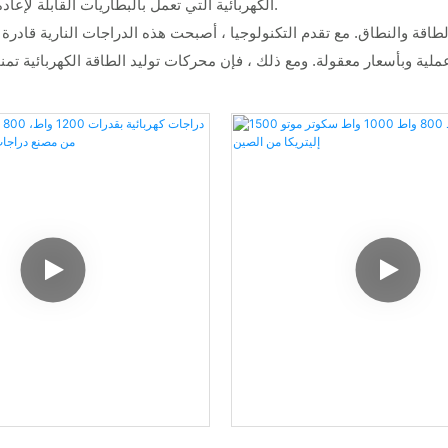
الكهربائية التي تعمل بالبطاريات القابلة لإعادة الشحن ، مما ينتج عنه انبعاثات صفر وتقليل تلوث الضوضاء بشكل كبير.
ل عملية وبأسعار معقولة. ومع ذلك ، فإن محركات توليد الطاقة الكهربائية 