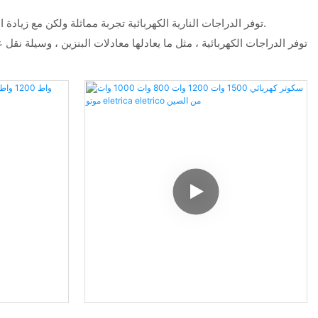
توفر الدراجات النارية الكهربائية تجربة مماثلة ولكن مع زيادة الطاقة والنطاق. مع تقدم التكنولوجيا ، أصبحت هذه الدراجات النارية قادرة بشكل متزايد على تنافس نظرائهم الذين يعملون بالبنزين من حيث الأداء.
توفر الدراجات الكهربائية ، مثل ما يعادلها معادلات البنزين ، وسيلة نق